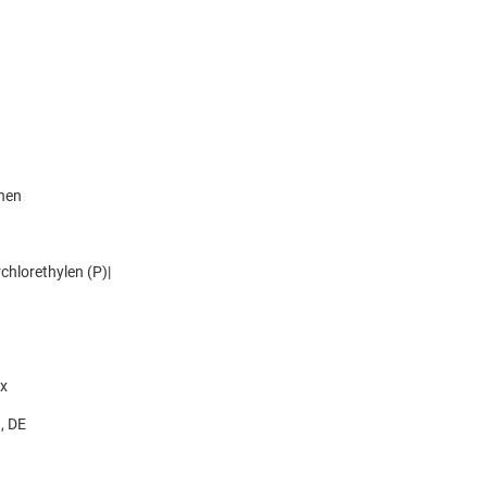
knen
hlorethylen (P)|
x
, DE