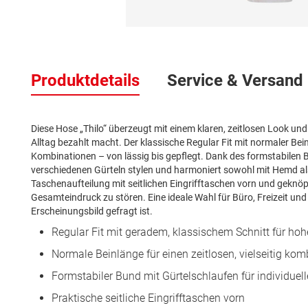
Zum
Anfang
der
Produktdetails
Service & Versand
Bildergalerie
springen
Diese Hose „Thilo“ überzeugt mit einem klaren, zeitlosen Look un
Alltag bezahlt macht. Der klassische Regular Fit mit normaler Bei
Kombinationen – von lässig bis gepflegt. Dank des formstabilen Bu
verschiedenen Gürteln stylen und harmoniert sowohl mit Hemd als
Taschenaufteilung mit seitlichen Eingrifftaschen vorn und geknö
Gesamteindruck zu stören. Eine ideale Wahl für Büro, Freizeit und
Erscheinungsbild gefragt ist.
Regular Fit mit geradem, klassischem Schnitt für ho
Normale Beinlänge für einen zeitlosen, vielseitig ko
Formstabiler Bund mit Gürtelschlaufen für individuel
Praktische seitliche Eingrifftaschen vorn