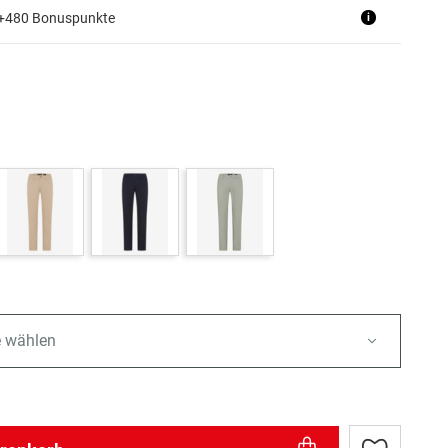
 +480 Bonuspunkte
i
e wählen