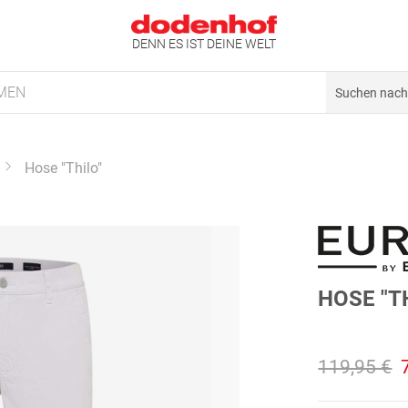
DENN ES IST DEINE WELT
MEN
Hose "Thilo"
HOSE "T
119,95 €