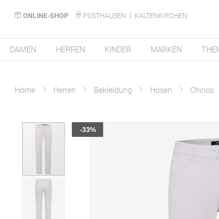
ONLINE-SHOP
POSTHAUSEN
KALTENKIRCHEN
DAMEN
HERREN
KINDER
MARKEN
THE
Home
Herren
Bekleidung
Hosen
Chinos
Zum
-33%
Ende
der
Bildergalerie
springen