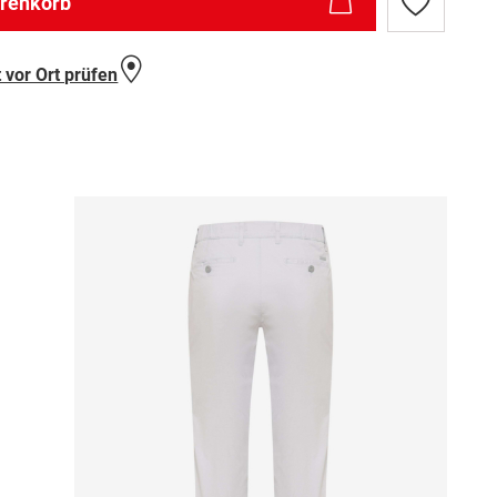
arenkorb
Zur
Wunschlist
hinzufügen
 vor Ort prüfen