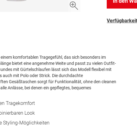
In den W
Verfügbarkeit
d einem komfortablen Tragegefühl, das sich besonders im
nlänge bietet eine angenehme Weite und passt zu vielen Outfit-
ndes mit Gürtelschlaufen lässt sich das Modell flexibel mit
 auch mit Polo oder Strick. Die durchdachte
pften Gesäßtaschen sorgt für Funktionalität, ohne den cleanen
 alle Anlässe, bei denen ein gepflegtes, bequemes
hen Tragekomfort
mbinierbaren Look
le Styling-Möglichkeiten