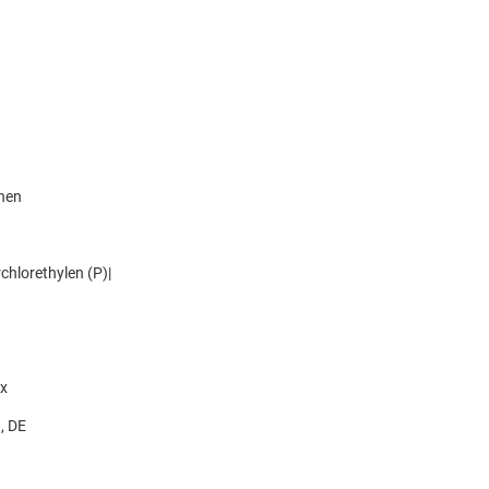
knen
hlorethylen (P)|
x
, DE