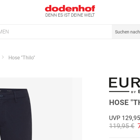
DENN ES IST DEINE WELT
MEN
Hose "Thilo"
HOSE "T
UVP
129,95
119,95 €