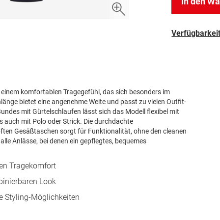
In den W
Verfügbarkeit
d einem komfortablen Tragegefühl, das sich besonders im
nlänge bietet eine angenehme Weite und passt zu vielen Outfit-
ndes mit Gürtelschlaufen lässt sich das Modell flexibel mit
 auch mit Polo oder Strick. Die durchdachte
pften Gesäßtaschen sorgt für Funktionalität, ohne den cleanen
 alle Anlässe, bei denen ein gepflegtes, bequemes
hen Tragekomfort
mbinierbaren Look
le Styling-Möglichkeiten