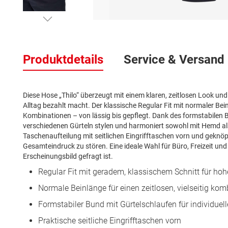
Zum
Anfang
der
Produktdetails
Service & Versand
Bildergalerie
springen
Diese Hose „Thilo“ überzeugt mit einem klaren, zeitlosen Look un
Alltag bezahlt macht. Der klassische Regular Fit mit normaler Bei
Kombinationen – von lässig bis gepflegt. Dank des formstabilen Bu
verschiedenen Gürteln stylen und harmoniert sowohl mit Hemd als
Taschenaufteilung mit seitlichen Eingrifftaschen vorn und geknö
Gesamteindruck zu stören. Eine ideale Wahl für Büro, Freizeit und
Erscheinungsbild gefragt ist.
Regular Fit mit geradem, klassischem Schnitt für ho
Normale Beinlänge für einen zeitlosen, vielseitig ko
Formstabiler Bund mit Gürtelschlaufen für individuel
Praktische seitliche Eingrifftaschen vorn