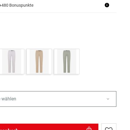
 +480 Bonuspunkte
i
e wählen