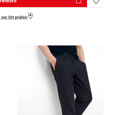
arenkorb
Zur
Wunschlist
hinzufügen
 vor Ort prüfen