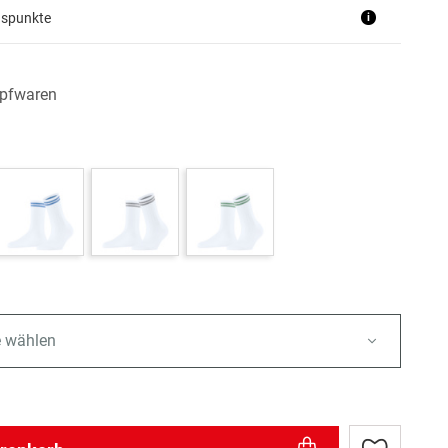
uspunkte
i
pfwaren
e wählen