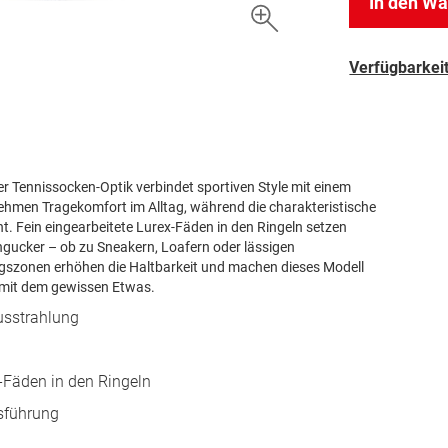
In den W
Verfügbarkeit
ger Tennissocken-Optik verbindet sportiven Style mit einem
hmen Tragekomfort im Alltag, während die charakteristische
t. Fein eingearbeitete Lurex-Fäden in den Ringeln setzen
ngucker – ob zu Sneakern, Loafern oder lässigen
gszonen erhöhen die Haltbarkeit und machen dieses Modell
s mit dem gewissen Etwas.
usstrahlung
x-Fäden in den Ringeln
sführung