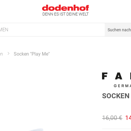
DENN ES IST DEINE WELT
MEN
en
Socken "Play Me"
SOCKEN 
16,00 €
1