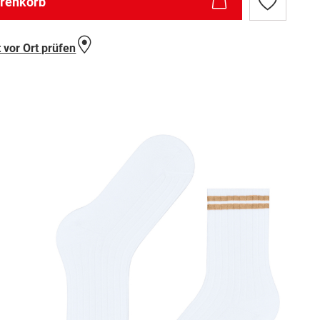
arenkorb
Zur
Wunschlist
hinzufügen
 vor Ort prüfen