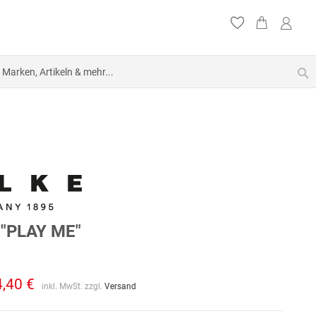
S
"PLAY ME"
4,40 €
inkl. MwSt. zzgl.
Versand