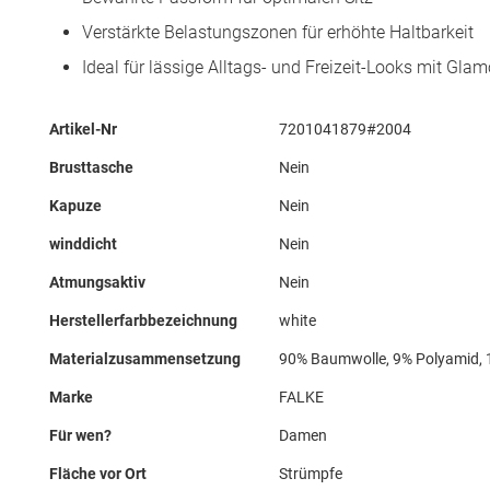
Verstärkte Belastungszonen für erhöhte Haltbarkeit
Ideal für lässige Alltags- und Freizeit-Looks mit Gla
Mehr
Artikel-Nr
7201041879#2004
Informationen
Brusttasche
Nein
Kapuze
Nein
winddicht
Nein
Atmungsaktiv
Nein
Herstellerfarbbezeichnung
white
Materialzusammensetzung
90% Baumwolle, 9% Polyamid, 
Marke
FALKE
Für wen?
Damen
Fläche vor Ort
Strümpfe