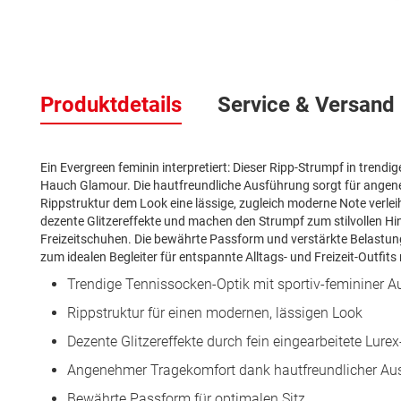
Zum
Anfang
der
Produktdetails
Service & Versand
Bildergalerie
springen
Ein Evergreen feminin interpretiert: Dieser Ripp-Strumpf in trendi
Hauch Glamour. Die hautfreundliche Ausführung sorgt für angene
Rippstruktur dem Look eine lässige, zugleich moderne Note verleih
dezente Glitzereffekte und machen den Strumpf zum stilvollen Hi
Freizeitschuhen. Die bewährte Passform und verstärkte Belastun
zum idealen Begleiter für entspannte Alltags- und Freizeit-Outfit
Trendige Tennissocken-Optik mit sportiv-femininer A
Rippstruktur für einen modernen, lässigen Look
Dezente Glitzereffekte durch fein eingearbeitete Lure
Angenehmer Tragekomfort dank hautfreundlicher Au
Bewährte Passform für optimalen Sitz