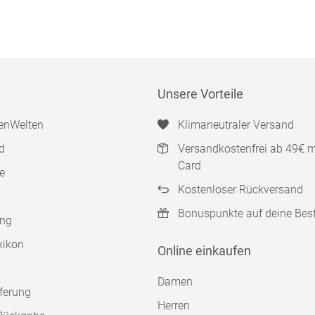
Unsere Vorteile
enWelten
Klimaneutraler Versand
d
Versandkostenfrei ab 49€ 
Card
e
Kostenloser Rückversand
Bonuspunkte auf deine Bes
ung
xikon
Online einkaufen
Damen
ferung
Herren