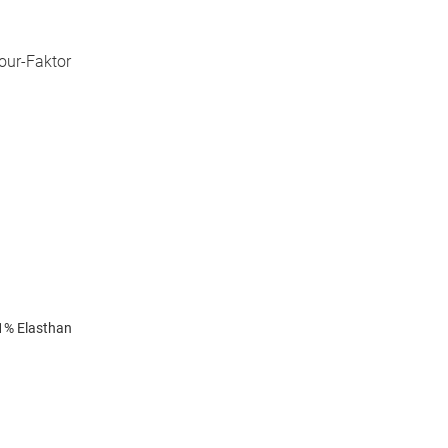
mour-Faktor
1% Elasthan