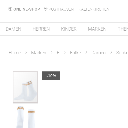
ONLINE-SHOP
POSTHAUSEN
KALTENKIRCHEN
DAMEN
HERREN
KINDER
MARKEN
THE
Home
Marken
F
Falke
Damen
Sock
Zum
-10%
Ende
der
Bildergalerie
springen