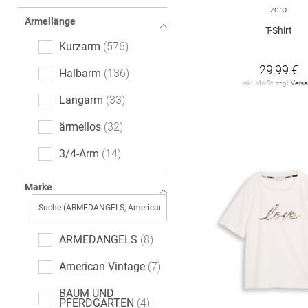
Ajour
6
zero
Ärmellänge
All-Over-Print (AOP)
T-Shirt
6
Kurzarm
576
leopard
5
29,99 €
Halbarm
136
inkl. MwSt. zzgl.
Vers
Paisley-Muster
3
Langarm
33
Denim
2
ärmellos
32
Ethno
1
3/4-Arm
14
Farbverlauf
1
extra kurzer Arm
7
Marke
Fischgrätmuster
1
ARMEDANGELS
8
American Vintage
7
BAUM UND
PFERDGARTEN
4