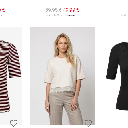
9 €
59,95 €
49,99 €
and
inkl. MwSt. zzgl.
Versand
inkl.
ZUR WUNSCHLISTE HINZUFÜGEN
ZUR WUNSCHLIST