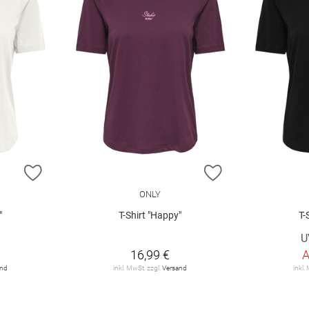
ZUR WUNSCHLISTE HINZUFÜGEN
ZUR WUNSCHLIST
ONLY
"
T-Shirt "Happy"
T-
€
U
16,99 €
and
inkl. MwSt. zzgl.
Versand
inkl.