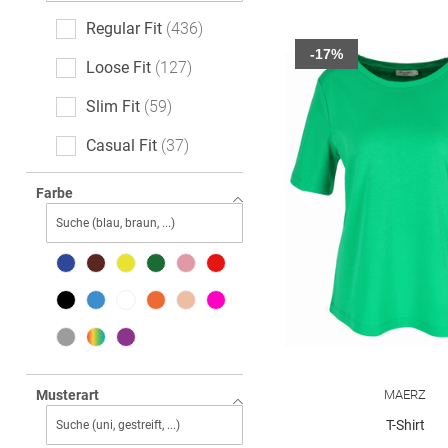
Regular Fit
436
-17%
Loose Fit
127
Slim Fit
59
Casual Fit
37
Relaxed Fit
28
Farbe
Boxy Fit
22
Classic Fit
21
Feminine Fit
17
Oversized
13
Body Fit
10
MAERZ
Musterart
Straight Fit
10
T-Shirt