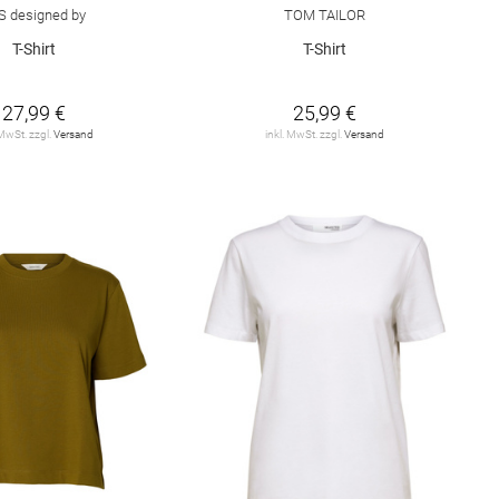
S designed by
TOM TAILOR
T-Shirt
T-Shirt
27,99 €
25,99 €
 MwSt. zzgl.
Versand
inkl. MwSt. zzgl.
Versand