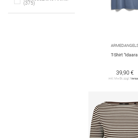
375
DRYKORN
4
Delicatelove
2
FYNCH-HATTON
3
GANT
8
ARMEDANGEL
T-Shirt "Idaara
GARCIA
12
HERRLICHER
3
39,90 €
inkl. MwSt. zzgl.
Vers
HUGO
2
HaILY*S
3
JDY
23
JOOP!
9
JUVIA
3