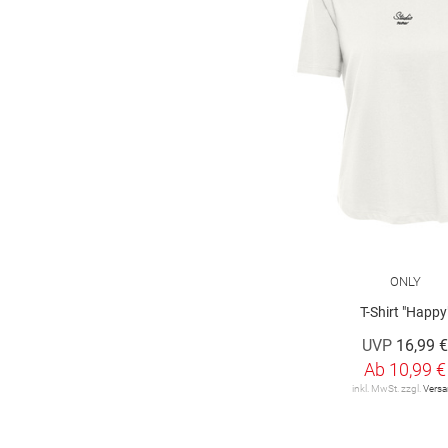
Marc O'Polo
9
Marc O'Polo Denim
16
More & More
43
OH APRIL
3
ONLY
36
ONLY Carmakoma
6
OPUS
15
ONLY
T-Shirt "Happy
OUI
6
UVP
16,99 
Olsen
26
Ab
10,99 €
inkl. MwSt. zzgl.
Vers
Q/S designed by
30
RABE
91