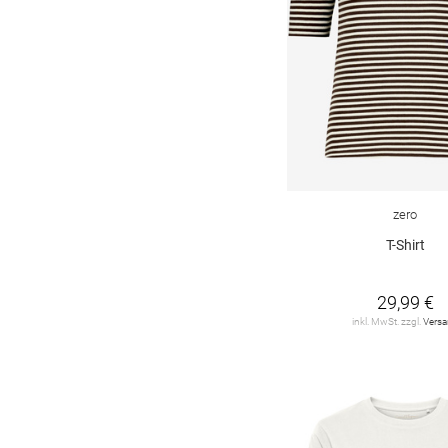
Joseph Ribkoff
3
LIEBLINGSSTÜCK
4
LUISA CERANO
2
LeComte
20
Levi's
3
MAERZ
9
zero
MARC CAIN
9
T-Shirt
MILANO ITALY
3
29,99 €
MONARI
66
inkl. MwSt. zzgl.
Vers
MOS MOSH
3
MSCH
4
MUNTHE
1