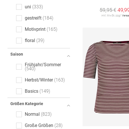
Comfort Fit
7
uni
333
59,95 €
49,9
Cropped Fit
7
inkl. MwSt. zzgl.
Vers
gestreift
184
Flared Fit
2
Motivprint
165
Modern Fit
2
floral
39
Wide Fit
2
melange
28
Saison
Tailored Fit
1
Mottoprint
23
Frühjahr/Sommer
540
Logoprint
13
Herbst/Winter
163
gemustert
13
Basics
149
gepunktet
11
Größen Kategorie
Animalprint
10
Normal
823
Color-Blocking
7
Große Größen
28