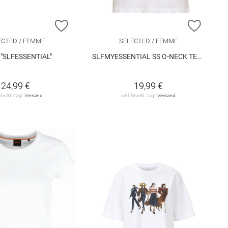
E HINZUFÜGEN
ZUR WUNSCHLISTE HINZUFÜGEN
ZUR W
ECTED / FEMME
SELECTED / FEMME
t "SLFESSENTIAL"
SLFMYESSENTIAL SS O-NECK TEE NOOS
24,99 €
19,99 €
 MwSt. zzgl.
Versand
inkl. MwSt. zzgl.
Versand