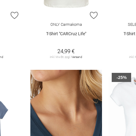
ZUR WUNSCHLISTE HINZUFÜGEN
ZUR WUNSCHLIST
ONLY Carmakoma
SEL
T-Shirt "CARCruz Life"
T-Shir
24,99 €
and
inkl. MwSt. zzgl.
Versand
inkl.
-25%