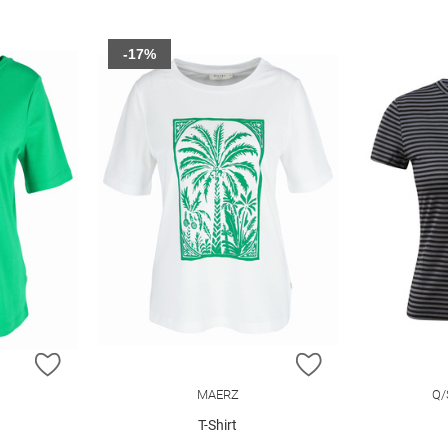
-17%
ZUR WUNSCHLISTE HINZUFÜGEN
ZUR WUNSCHLIST
MAERZ
Q/
T-Shirt