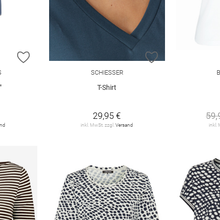
ZUR WUNSCHLISTE HINZUFÜGEN
ZUR WUNSCHLIST
S
SCHIESSER
"
T-Shirt
29,95 €
59,
and
inkl. MwSt. zzgl.
Versand
inkl.