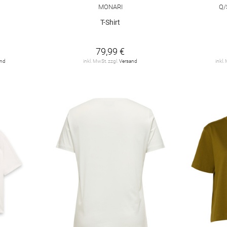
MONARI
Q/
T-Shirt
79,99 €
and
inkl. MwSt. zzgl.
Versand
inkl.