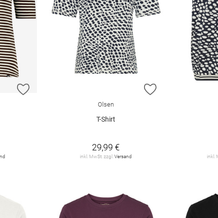
ZUR WUNSCHLISTE HINZUFÜGEN
ZUR WUNSCHLIST
Olsen
T-Shirt
29,99 €
and
inkl. MwSt. zzgl.
Versand
inkl.