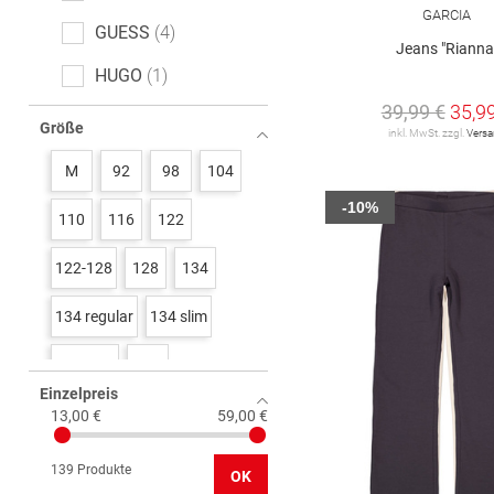
GARCIA
GUESS
4
Jeans "Rianna
HUGO
1
39,99 €
35,9
KIDS ONLY
46
Größe
inkl. MwSt. zzgl.
Vers
STACCATO
3
M
92
98
104
TOM TAILOR
6
-10%
110
116
122
Tommy Hilfiger
2
122-128
128
134
VERO MODA Girl
3
134 regular
134 slim
name it
12
134/140
140
s. Oliver
16
Einzelpreis
140 regular
140 slim
13,00 €
59,00 €
146
146 regluar
139 Produkte
OK