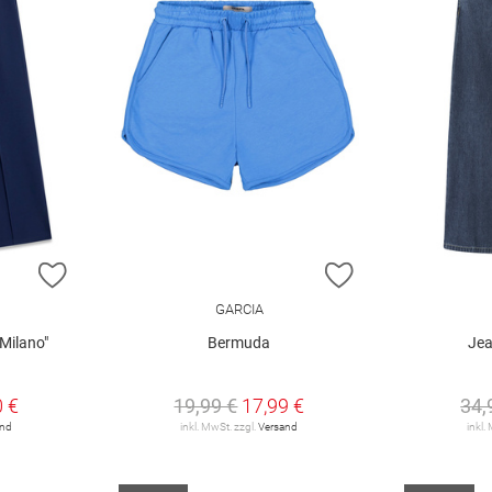
ZUR WUNSCHLISTE HINZUFÜGEN
ZUR WUNSCHLIST
GARCIA
Milano"
Bermuda
Jea
0 €
19,99 €
17,99 €
34,
and
inkl. MwSt. zzgl.
Versand
inkl.