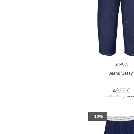
GARCIA
Jeans "Jessy"
49,99 €
inkl. MwSt. zzgl.
Vers
-10%