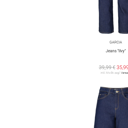
176 regular
176 slim
176 super slim
GARCIA
Jeans "Ilvy"
39,99 €
35,9
inkl. MwSt. zzgl.
Vers