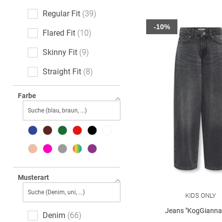
Regular Fit
39
-10%
Flared Fit
10
Skinny Fit
9
Straight Fit
8
Loose Fit
7
Farbe
Slim Fit
5
Relaxed Fit
4
Baggy Fit
2
barrelFit
2
Musterart
KIDS ONLY
Jeans "KogGianna-
Denim
66