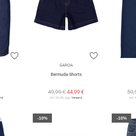
ZUR WUNSCHLISTE HINZUFÜGEN
ZUR WUNSCHLIST
GARCIA
Bermuda-Shorts
49,99 €
44,99 €
59,
and
inkl. MwSt. zzgl.
Versand
inkl.
-10%
-10%