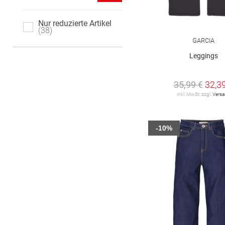
146 regular
146 slim
Nur reduzierte Artikel
146/152
38
152
GARCIA
152 regular
152 slim
Leggings
152 super slim
158
35,99 €
32,3
inkl. MwSt. zzgl.
Vers
158 regular
158 slim
158/164
164
-10%
164 regular
164 slim
164 super slim
170
170 regular
170 slim
170/176
176