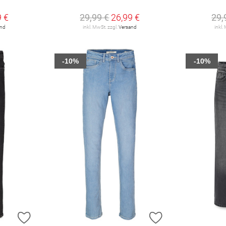
9 €
29,99 €
26,99 €
29,
and
inkl. MwSt. zzgl.
Versand
inkl.
-10%
-10%
ZUR WUNSCHLISTE HINZUFÜGEN
ZUR WUNSCHLIST