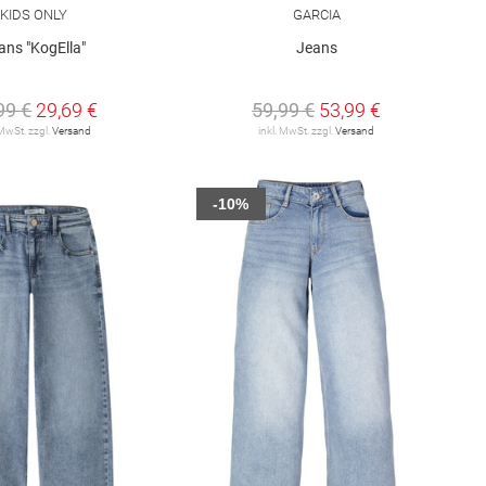
KIDS ONLY
GARCIA
ans "KogElla"
Jeans
99 €
29,69 €
59,99 €
53,99 €
 MwSt. zzgl.
Versand
inkl. MwSt. zzgl.
Versand
-10%