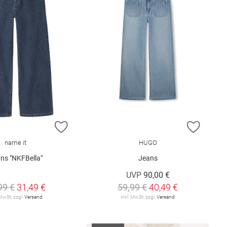
E HINZUFÜGEN
ZUR WUNSCHLISTE HINZUFÜGEN
ZUR W
name it
HUGO
ns "NKFBella"
Jeans
UVP
90,00 €
99 €
31,49 €
59,99 €
40,49 €
 MwSt. zzgl.
Versand
inkl. MwSt. zzgl.
Versand