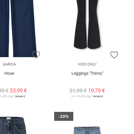
E HINZUFÜGEN
ZUR WUNSCHLISTE HINZUFÜGEN
ZUR W
GARCIA
KIDS ONLY
Hose
Leggings "Trinny"
99 €
53,99 €
21,99 €
19,79 €
 MwSt. zzgl.
Versand
inkl. MwSt. zzgl.
Versand
-33%