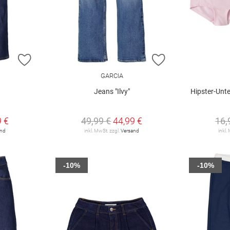
ZUR WUNSCHLISTE HINZUFÜGEN
ZUR WUNSCHLIST
GARCIA
Jeans "Ilvy"
Hipster-Unte
9 €
49,99 €
44,99 €
16,
and
inkl. MwSt. zzgl.
Versand
inkl.
-10%
-10%