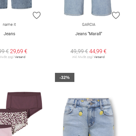
E HINZUFÜGEN
ZUR WUNSCHLISTE HINZUFÜGEN
ZUR W
name it
GARCIA
Jeans
Jeans "Marall"
99 €
29,69 €
49,99 €
44,99 €
 MwSt. zzgl.
Versand
inkl. MwSt. zzgl.
Versand
-32%