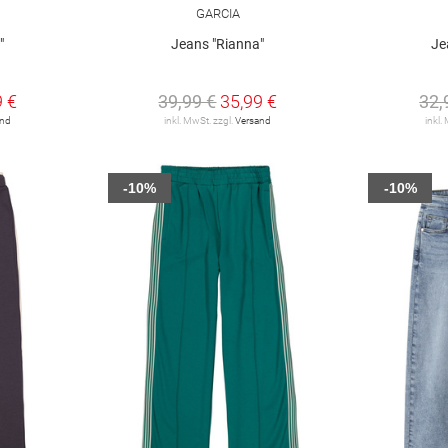
GARCIA
"
Jeans "Rianna"
Je
9 €
39,99 €
35,99 €
32,
and
inkl. MwSt. zzgl.
Versand
inkl.
-10%
-10%