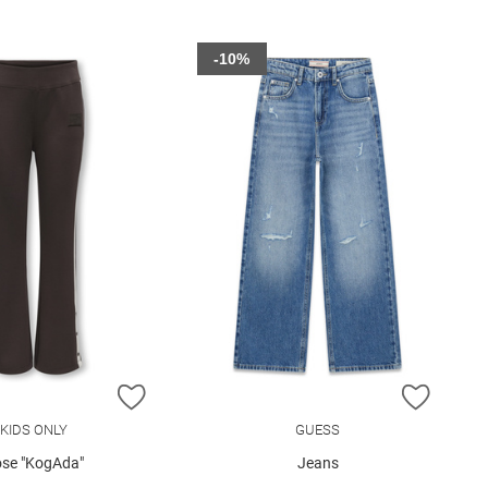
-10%
E HINZUFÜGEN
ZUR WUNSCHLISTE HINZUFÜGEN
ZUR W
KIDS ONLY
GUESS
se "KogAda"
Jeans