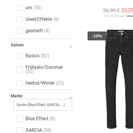
uni
50
36,99 €
33,2
inkl. MwSt. zzgl.
Vers
Used-Effekte
8
gestreift
4
-10%
Ajour
2
Saison
floral
2
Basics
82
leopard
2
Frühjahr/Sommer
32
melange
2
Herbst/Winter
25
All-Over-Print (AOP)
1
Marke
Logoprint
1
Motivprint
1
Blue Effect
8
GARCIA
38