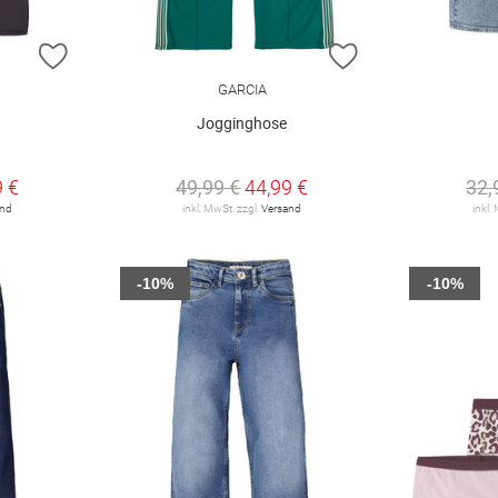
ZUR WUNSCHLISTE HINZUFÜGEN
ZUR WUNSCHLIST
GARCIA
Jogginghose
9 €
49,99 €
44,99 €
32,
and
inkl. MwSt. zzgl.
Versand
inkl.
-10%
-10%