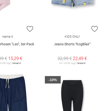
E HINZUFÜGEN
ZUR WUNSCHLISTE HINZUFÜGEN
ZUR W
name it
KIDS ONLY
rhosen "Leo", 3er-Pack
Jeans-Shorts "KogBlair"
99 €
15,29 €
32,99 €
22,49 €
 MwSt. zzgl.
Versand
inkl. MwSt. zzgl.
Versand
-10%