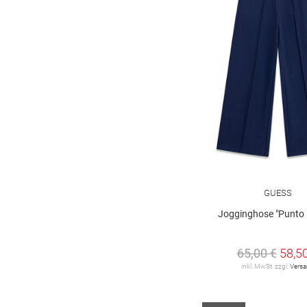
GUESS
Jogginghose "Punto 
65,00 €
58,5
inkl. MwSt. zzgl.
Vers