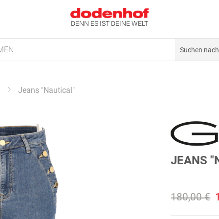
DENN ES IST DEINE WELT
MEN
Jeans "Nautical"
JEANS "
180,00 €