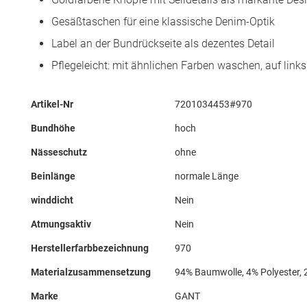
Gesäßtaschen für eine klassische Denim-Optik
Label an der Bundrückseite als dezentes Detail
Pflegeleicht: mit ähnlichen Farben waschen, auf lin
Mehr
Artikel-Nr
7201034453#970
Informationen
Bundhöhe
hoch
Nässeschutz
ohne
Beinlänge
normale Länge
winddicht
Nein
Atmungsaktiv
Nein
Herstellerfarbbezeichnung
970
Materialzusammensetzung
94% Baumwolle, 4% Polyester, 
Marke
GANT