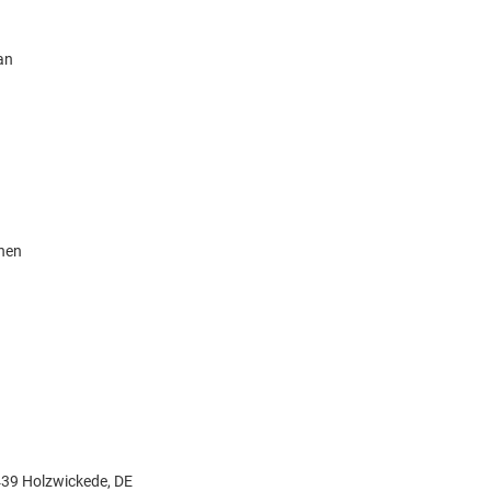
an
knen
9439 Holzwickede, DE