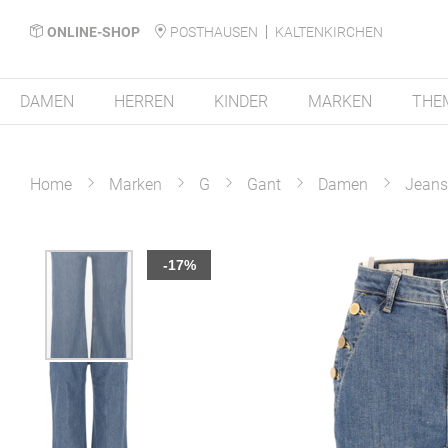
ONLINE-SHOP
POSTHAUSEN
KALTENKIRCHEN
DAMEN
HERREN
KINDER
MARKEN
THE
Home
Marken
G
Gant
Damen
Jeans
Zum
-17%
Ende
der
Bildergalerie
springen