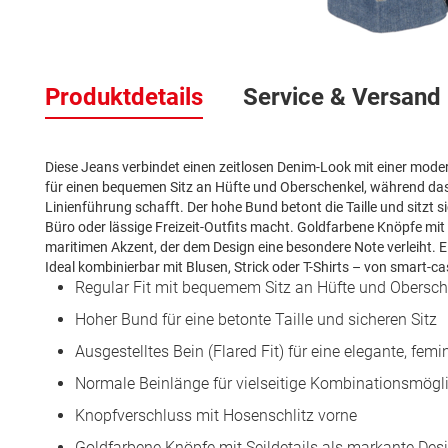
Zum
Anfang
Produktdetails
Service & Versand
der
Bildergalerie
springen
Diese Jeans verbindet einen zeitlosen Denim-Look mit einer moderne
für einen bequemen Sitz an Hüfte und Oberschenkel, während das a
Linienführung schafft. Der hohe Bund betont die Taille und sitzt si
Büro oder lässige Freizeit-Outfits macht. Goldfarbene Knöpfe mit 
maritimen Akzent, der dem Design eine besondere Note verleiht. 
Ideal kombinierbar mit Blusen, Strick oder T-Shirts – von smart-ca
Regular Fit mit bequemem Sitz an Hüfte und Obersch
Hoher Bund für eine betonte Taille und sicheren Sitz
Ausgestelltes Bein (Flared Fit) für eine elegante, femi
Normale Beinlänge für vielseitige Kombinationsmögl
Knopfverschluss mit Hosenschlitz vorne
Goldfarbene Knöpfe mit Seildetails als markante Des