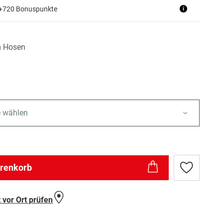
 +720 Bonuspunkte
i
 Hosen
e wählen
arenkorb
Zur
Wunschlist
hinzufügen
 vor Ort prüfen