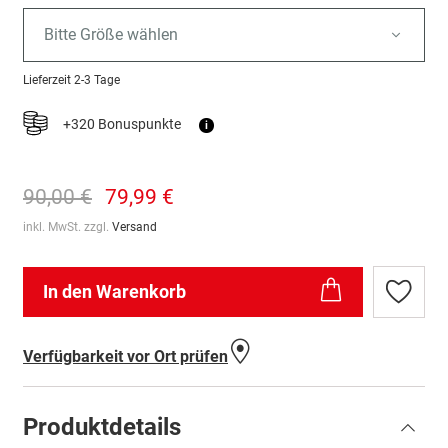
Bitte Größe wählen
Lieferzeit
2-3 Tage
+320 Bonuspunkte
i
90,00 €
79,99 €
inkl. MwSt. zzgl.
Versand
In den Warenkorb
Zur
Wunschl
hinzufü
Verfügbarkeit vor Ort prüfen
Produktdetails