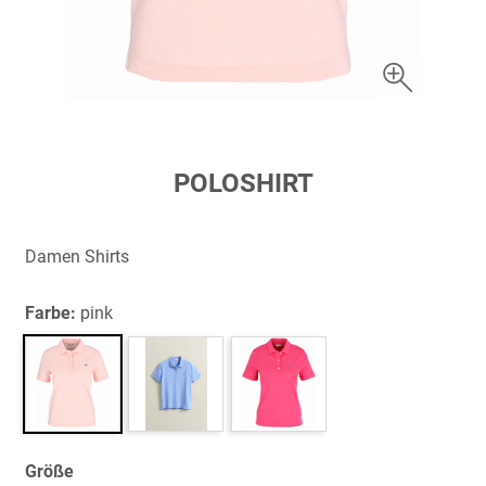
Zum
POLOSHIRT
Anfang
der
Bildergalerie
Damen Shirts
springen
Farbe:
pink
Größe