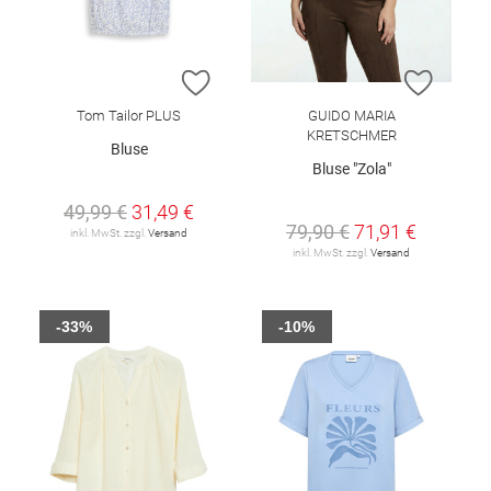
ZUR WUNSCHLISTE HINZUFÜGEN
ZUR W
Tom Tailor PLUS
GUIDO MARIA
KRETSCHMER
Bluse
Bluse "Zola"
49,99 €
31,49 €
79,90 €
71,91 €
inkl. MwSt. zzgl.
Versand
inkl. MwSt. zzgl.
Versand
-33%
-10%