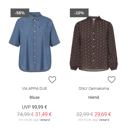
-58%
-10%
ZUR WUNSCHLISTE HINZUFÜGEN
ZUR W
VIA APPIA DUE
ONLY Carmakoma
Bluse
Hemd
UVP
99,99 €
74,99 €
31,49 €
32,99 €
29,69 €
inkl. MwSt. zzgl.
Versand
inkl. MwSt. zzgl.
Versand