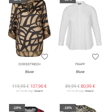
ZUR WUNSCHLISTE HINZUFÜGEN
ZUR W
DORISSTREICH
FRAPP
Bluse
Bluse
119,95 €
107,96 €
89,99 €
80,99 €
inkl. MwSt. zzgl.
Versand
inkl. MwSt. zzgl.
Versand
-10%
-10%