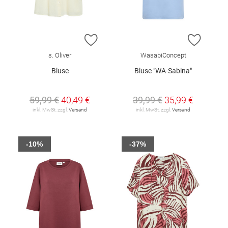
ZUR WUNSCHLISTE HINZUFÜGEN
ZUR W
s. Oliver
WasabiConcept
Bluse
Bluse "WA-Sabina"
59,99 €
40,49 €
39,99 €
35,99 €
inkl. MwSt. zzgl.
Versand
inkl. MwSt. zzgl.
Versand
-10%
-37%