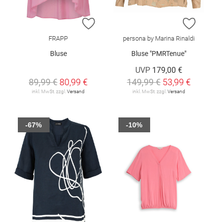
ZUR WUNSCHLISTE HINZUFÜGEN
ZUR W
FRAPP
persona by Marina Rinaldi
Bluse
Bluse "PMRTenue"
UVP
179,00 €
89,99 €
80,99 €
149,99 €
53,99 €
inkl. MwSt. zzgl.
Versand
inkl. MwSt. zzgl.
Versand
-67%
-10%