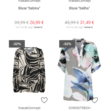
WasabiConcept
WasabiConcept
Bluse "Sabina"
Bluse "Saliha"
39,99 €
26,99 €
45,99 €
31,49 €
inkl. MwSt. zzgl.
Versand
inkl. MwSt. zzgl.
Versand
-32%
-32%
ZUR WUNSCHLISTE HINZUFÜGEN
ZUR W
WasabiConcept
DORISSTREICH