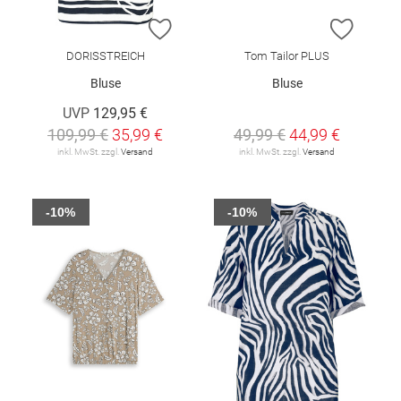
ZUR WUNSCHLISTE HINZUFÜGEN
ZUR W
DORISSTREICH
Tom Tailor PLUS
Bluse
Bluse
UVP
129,95 €
109,99 €
35,99 €
49,99 €
44,99 €
inkl. MwSt. zzgl.
Versand
inkl. MwSt. zzgl.
Versand
-10%
-10%