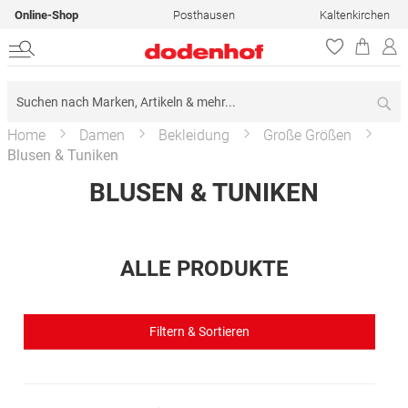
Online-Shop
Posthausen
Kaltenkirchen
Su
Home
Damen
Bekleidung
Große Größen
Blusen & Tuniken
BLUSEN & TUNIKEN
ALLE PRODUKTE
Filtern & Sortieren