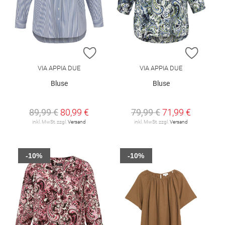
ZUR WUNSCHLISTE HINZUFÜGEN
ZUR W
VIA APPIA DUE
VIA APPIA DUE
Bluse
Bluse
89,99 €
80,99 €
79,99 €
71,99 €
inkl. MwSt. zzgl.
Versand
inkl. MwSt. zzgl.
Versand
-10%
-10%