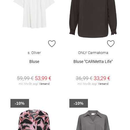
ZUR WUNSCHLISTE HINZUFÜGEN
ZUR W
s. Oliver
ONLY Carmakoma
Bluse
Bluse "CARMetta Life"
59,99 €
53,99 €
36,99 €
33,29 €
inkl. MwSt. zzgl.
Versand
inkl. MwSt. zzgl.
Versand
-10%
-10%