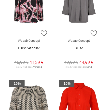
ZUR WUNSCHLISTE HINZUFÜGEN
ZUR W
WasabiConcept
WasabiConcept
Bluse "Athalia"
Bluse
45,99 €
41,39 €
49,99 €
44,99 €
inkl. MwSt. zzgl.
Versand
inkl. MwSt. zzgl.
Versand
-10%
-10%