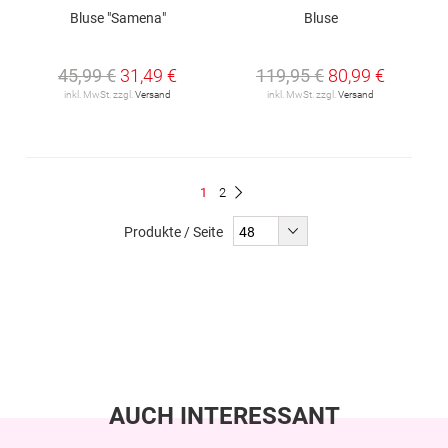
Bluse "Samena"
Bluse
45,99 €
31,49 €
119,95 €
80,99 €
inkl. MwSt. zzgl.
Versand
inkl. MwSt. zzgl.
Versand
Seite
Du
Seite
1
2
Seite
Weiter
liest
Produkte / Seite
gerade
Seite
AUCH INTERESSANT