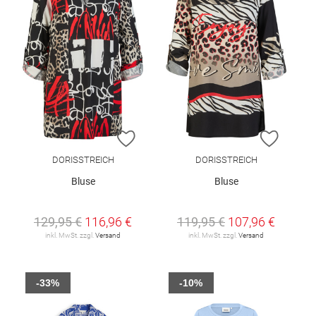
ZUR WUNSCHLISTE HINZUFÜGEN
ZUR W
DORISSTREICH
DORISSTREICH
Bluse
Bluse
129,95 €
116,96 €
119,95 €
107,96 €
inkl. MwSt. zzgl.
Versand
inkl. MwSt. zzgl.
Versand
-33%
-10%