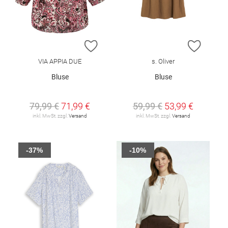
ZUR WUNSCHLISTE HINZUFÜGEN
ZUR W
VIA APPIA DUE
s. Oliver
Bluse
Bluse
79,99 €
71,99 €
59,99 €
53,99 €
inkl. MwSt. zzgl.
Versand
inkl. MwSt. zzgl.
Versand
-37%
-10%