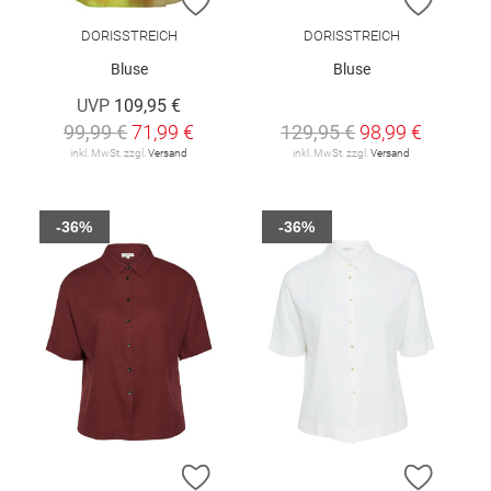
ZUR WUNSCHLISTE HINZUFÜGEN
ZUR W
DORISSTREICH
DORISSTREICH
Bluse
Bluse
UVP
109,95 €
99,99 €
71,99 €
129,95 €
98,99 €
inkl. MwSt. zzgl.
Versand
inkl. MwSt. zzgl.
Versand
-36%
-36%
ZUR WUNSCHLISTE HINZUFÜGEN
ZUR W