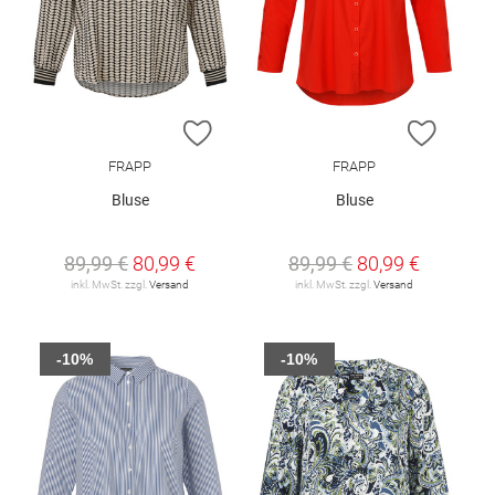
ZUR WUNSCHLISTE HINZUFÜGEN
ZUR W
FRAPP
FRAPP
Bluse
Bluse
89,99 €
80,99 €
89,99 €
80,99 €
inkl. MwSt. zzgl.
Versand
inkl. MwSt. zzgl.
Versand
-10%
-10%