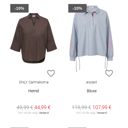
-10%
-10%
ZUR WUNSCHLISTE HINZUFÜGEN
ZUR W
ONLY Carmakoma
eiszeit
Hemd
Bluse
49,99 €
44,99 €
119,99 €
107,99 €
inkl. MwSt. zzgl.
Versand
inkl. MwSt. zzgl.
Versand