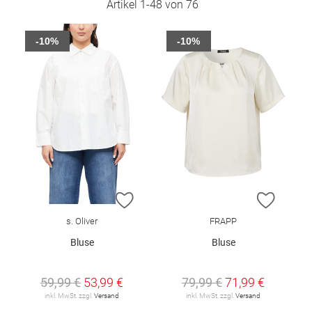
Artikel
1
-
48
von
76
-10%
-10%
ZUR WUNSCHLISTE HINZUFÜGEN
ZUR W
s. Oliver
FRAPP
Bluse
Bluse
59,99 €
53,99 €
79,99 €
71,99 €
inkl. MwSt. zzgl.
Versand
inkl. MwSt. zzgl.
Versand