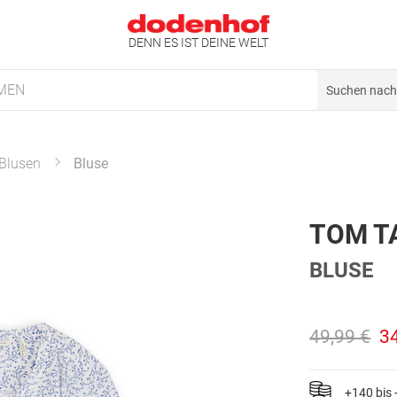
DENN ES IST DEINE WELT
MEN
Blusen
Bluse
TOM T
BLUSE
49,99 €
3
+140 bis