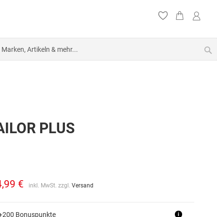
S
AILOR PLUS
4,99 €
inkl. MwSt. zzgl.
Versand
 +200 Bonuspunkte
i