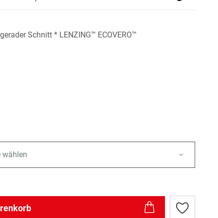
 - gerader Schnitt * LENZING™ ECOVERO™
e wählen
arenkorb
Zur