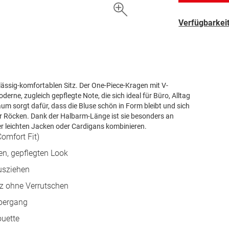
Verfügbarkeit
 lässig-komfortablen Sitz. Der One-Piece-Kragen mit V-
erne, zugleich gepflegte Note, die sich ideal für Büro, Alltag
m sorgt dafür, dass die Bluse schön in Form bleibt und sich
er Röcken. Dank der Halbarm-Länge ist sie besonders an
 leichten Jacken oder Cardigans kombinieren.
omfort Fit)
en, gepflegten Look
Ausziehen
z ohne Verrutschen
Übergang
ouette