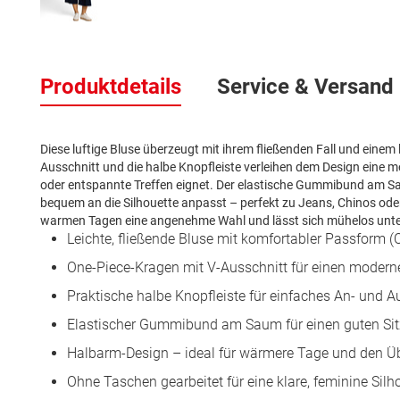
Zum
Anfang
Produktdetails
Service & Versand
der
Bildergalerie
springen
Diese luftige Bluse überzeugt mit ihrem fließenden Fall und einem
Ausschnitt und die halbe Knopfleiste verleihen dem Design eine mod
oder entspannte Treffen eignet. Der elastische Gummibund am Sau
bequem an die Silhouette anpasst – perfekt zu Jeans, Chinos od
warmen Tagen eine angenehme Wahl und lässt sich mühelos unter
Leichte, fließende Bluse mit komfortabler Passform (C
One-Piece-Kragen mit V-Ausschnitt für einen modern
Praktische halbe Knopfleiste für einfaches An- und 
Elastischer Gummibund am Saum für einen guten Sit
Halbarm-Design – ideal für wärmere Tage und den 
Ohne Taschen gearbeitet für eine klare, feminine Silh