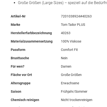
Große Größen (Large Sizes) – speziell auf die Bedür
Mehr
Artikel-Nr
7201038924#40263
Informationen
Marke
Tom Tailor PLUS
Herstellerfarbbezeichnung
40263
Materialzusammensetzung
100% Viskose
Passform
Comfort Fit
Brusttasche
Nein
Für wen?
Damen
Fläche vor Ort
Große Größen
Altersgruppe
Erwachsene
Saison
Frühjahr/Sommer
Chemisch reinigen
Nicht trockenreinigen