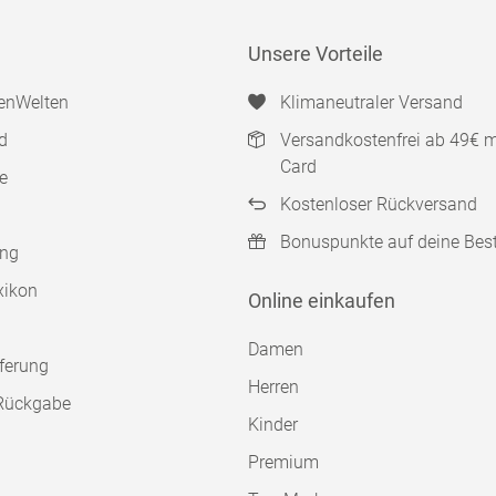
Unsere Vorteile
enWelten
Klimaneutraler Versand
d
Versandkostenfrei ab 49€ 
Card
e
Kostenloser Rückversand
Bonuspunkte auf deine Bes
ung
xikon
Online einkaufen
Damen
ferung
Herren
Rückgabe
Kinder
Premium