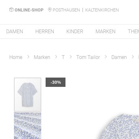
ONLINE-SHOP
POSTHAUSEN
KALTENKIRCHEN
DAMEN
HERREN
KINDER
MARKEN
THE
Home
Marken
T
Tom Tailor
Damen
Zum
-30%
Ende
der
Bildergalerie
springen