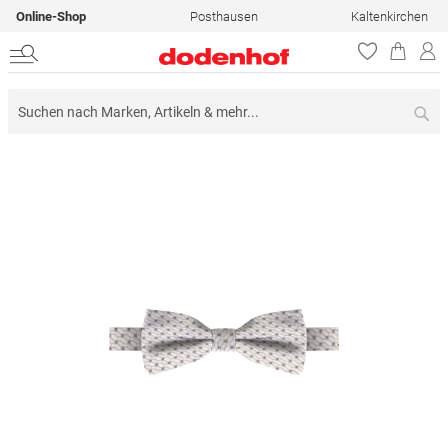
Online-Shop
Posthausen
Kaltenkirchen
Su
Zum
Ende
der
Bildergalerie
springen