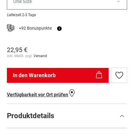
One Size
Lieferzeit
2-3 Tage
+92 Bonuspunkte
i
22,95 €
inkl. MwSt. zzgl.
Versand
In den Warenkorb
Zur
Wunschl
hinzufü
Verfügbarkeit vor Ort prüfen
Produktdetails