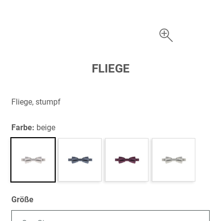
Zum
FLIEGE
Anfang
der
Bildergalerie
Fliege, stumpf
springen
Farbe:
beige
Größe