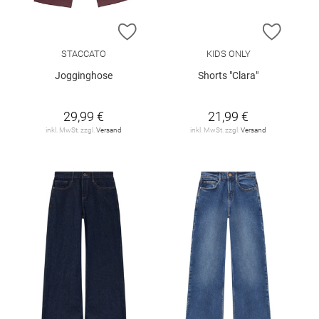
ZUR WUNSCHLISTE HINZUFÜGEN
ZUR W
STACCATO
KIDS ONLY
Jogginghose
Shorts "Clara"
29,99 €
21,99 €
inkl. MwSt. zzgl.
Versand
inkl. MwSt. zzgl.
Versand