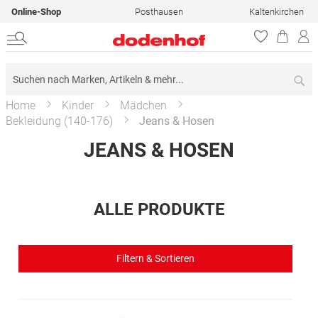
Online-Shop
Posthausen
Kaltenkirchen
Su
Home
Kinder
Mädchen
Bekleidung (140-176)
Jeans & Hosen
JEANS & HOSEN
ALLE PRODUKTE
Filtern & Sortieren