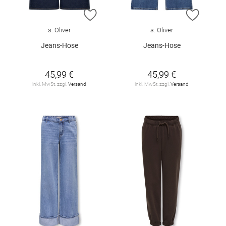
ZUR WUNSCHLISTE HINZUFÜGEN
ZUR W
s. Oliver
s. Oliver
Jeans-Hose
Jeans-Hose
45,99 €
45,99 €
inkl. MwSt. zzgl.
Versand
inkl. MwSt. zzgl.
Versand