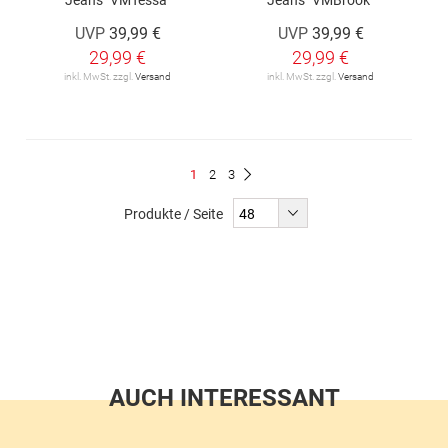
UVP
39,99 €
UVP
39,99 €
29,99 €
29,99 €
inkl. MwSt. zzgl.
Versand
inkl. MwSt. zzgl.
Versand
Seite
Du
Seite
Seite
1
2
3
Seite
Weiter
liest
Produkte / Seite
gerade
Seite
AUCH INTERESSANT