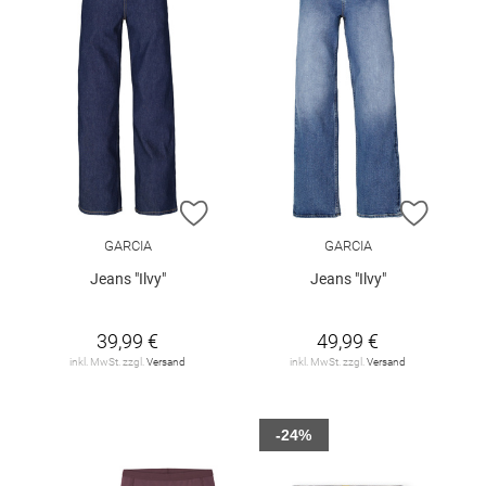
ZUR WUNSCHLISTE HINZUFÜGEN
ZUR W
GARCIA
GARCIA
Jeans "Ilvy"
Jeans "Ilvy"
39,99 €
49,99 €
inkl. MwSt. zzgl.
Versand
inkl. MwSt. zzgl.
Versand
-24%