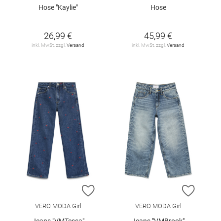
Hose "Kaylie"
Hose
26,99 €
45,99 €
inkl. MwSt. zzgl.
Versand
inkl. MwSt. zzgl.
Versand
ZUR WUNSCHLISTE HINZUFÜGEN
ZUR W
VERO MODA Girl
VERO MODA Girl
Jeans "VMTessa"
Jeans "VMBrook"