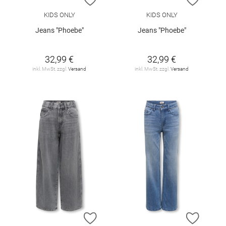
KIDS ONLY
KIDS ONLY
Jeans "Phoebe"
Jeans "Phoebe"
32,99 €
32,99 €
inkl. MwSt. zzgl.
Versand
inkl. MwSt. zzgl.
Versand
ZUR WUNSCHLISTE HINZUFÜGEN
ZUR W