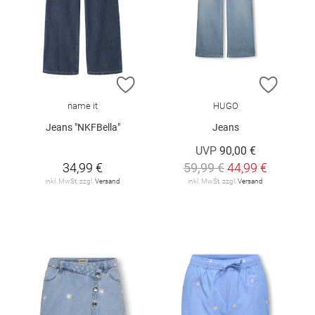
ZUR WUNSCHLISTE HINZUFÜGEN
ZUR W
name it
HUGO
Jeans "NKFBella"
Jeans
UVP
90,00 €
34,99 €
59,99 €
44,99 €
inkl. MwSt. zzgl.
Versand
inkl. MwSt. zzgl.
Versand