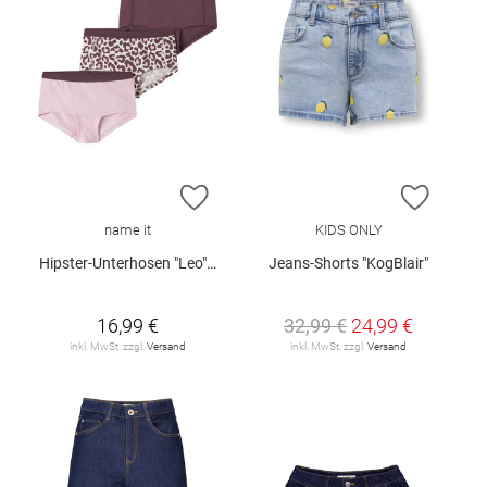
ZUR WUNSCHLISTE HINZUFÜGEN
ZUR W
name it
KIDS ONLY
Hipster-Unterhosen "Leo", 3er-Pack
Jeans-Shorts "KogBlair"
16,99 €
32,99 €
24,99 €
inkl. MwSt. zzgl.
Versand
inkl. MwSt. zzgl.
Versand