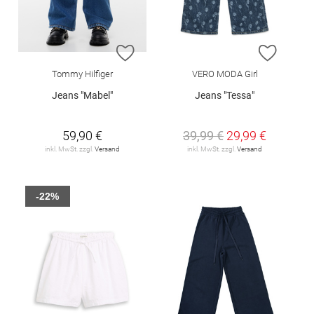
ZUR WUNSCHLISTE HINZUFÜGEN
ZUR W
Tommy Hilfiger
VERO MODA Girl
Jeans "Mabel"
Jeans "Tessa"
59,90 €
39,99 €
29,99 €
inkl. MwSt. zzgl.
Versand
inkl. MwSt. zzgl.
Versand
-22%