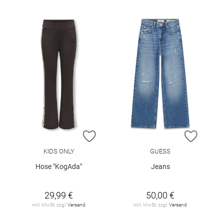
ZUR WUNSCHLISTE HINZUFÜGEN
ZUR W
KIDS ONLY
GUESS
Hose "KogAda"
Jeans
29,99 €
50,00 €
inkl. MwSt. zzgl.
Versand
inkl. MwSt. zzgl.
Versand