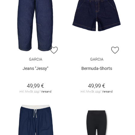
ZUR WUNSCHLISTE HINZUFÜGEN
ZUR W
GARCIA
GARCIA
Jeans "Jessy"
Bermuda-Shorts
49,99 €
49,99 €
inkl. MwSt. zzgl.
Versand
inkl. MwSt. zzgl.
Versand