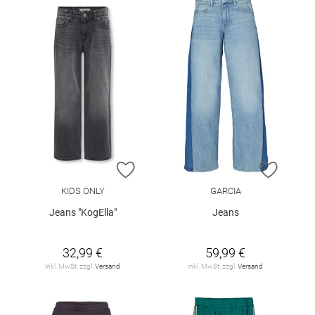
ZUR WUNSCHLISTE HINZUFÜGEN
ZUR W
KIDS ONLY
GARCIA
Jeans "KogElla"
Jeans
32,99 €
59,99 €
inkl. MwSt. zzgl.
Versand
inkl. MwSt. zzgl.
Versand