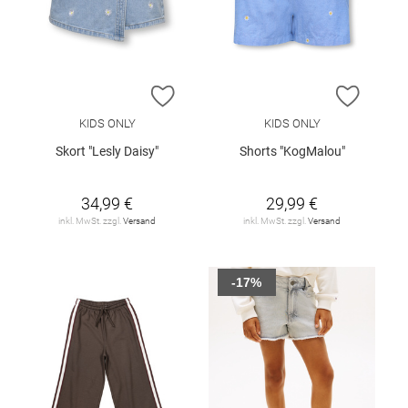
ZUR WUNSCHLISTE HINZUFÜGEN
ZUR W
KIDS ONLY
KIDS ONLY
Skort "Lesly Daisy"
Shorts "KogMalou"
34,99 €
29,99 €
inkl. MwSt. zzgl.
Versand
inkl. MwSt. zzgl.
Versand
-17%