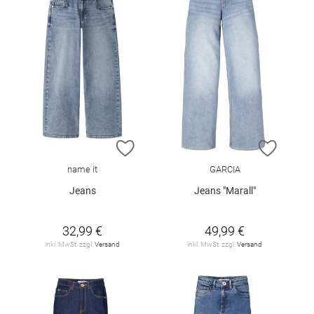
ZUR WUNSCHLISTE HINZUFÜGEN
ZUR W
name it
GARCIA
Jeans
Jeans "Marall"
32,99 €
49,99 €
inkl. MwSt. zzgl.
Versand
inkl. MwSt. zzgl.
Versand