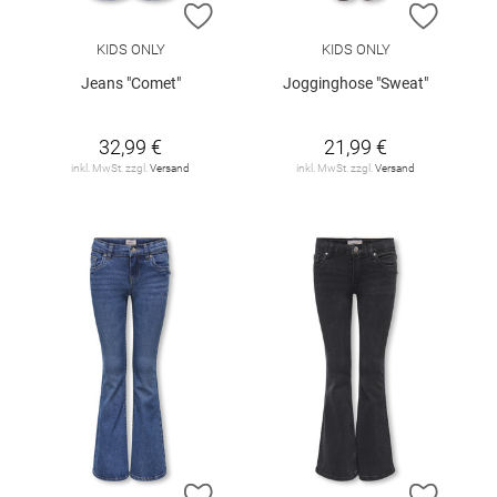
ZUR WUNSCHLISTE HINZUFÜGEN
ZUR W
KIDS ONLY
KIDS ONLY
Jeans "Comet"
Jogginghose "Sweat"
32,99 €
21,99 €
inkl. MwSt. zzgl.
Versand
inkl. MwSt. zzgl.
Versand
ZUR WUNSCHLISTE HINZUFÜGEN
ZUR W