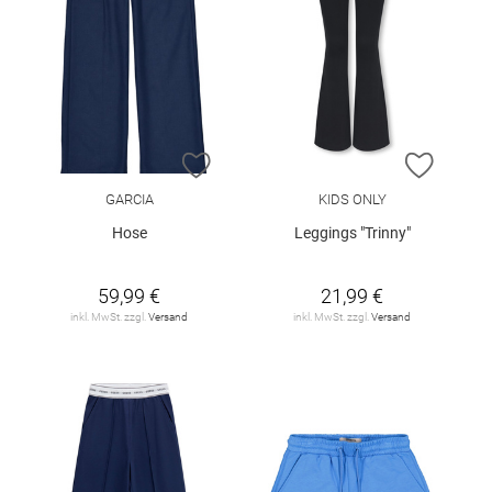
ZUR WUNSCHLISTE HINZUFÜGEN
ZUR W
GARCIA
KIDS ONLY
Hose
Leggings "Trinny"
59,99 €
21,99 €
inkl. MwSt. zzgl.
Versand
inkl. MwSt. zzgl.
Versand