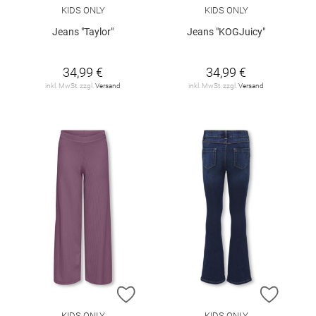
KIDS ONLY
KIDS ONLY
Jeans "Taylor"
Jeans "KOGJuicy"
34,99 €
34,99 €
inkl. MwSt. zzgl.
Versand
inkl. MwSt. zzgl.
Versand
ZUR WUNSCHLISTE HINZUFÜGEN
ZUR W
KIDS ONLY
KIDS ONLY