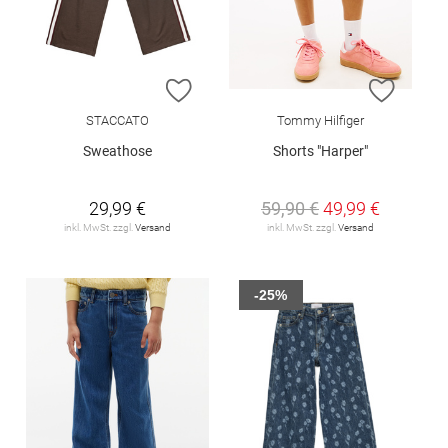
ZUR WUNSCHLISTE HINZUFÜGEN
ZUR W
STACCATO
Tommy Hilfiger
Sweathose
Shorts "Harper"
29,99 €
59,90 €
49,99 €
inkl. MwSt. zzgl.
Versand
inkl. MwSt. zzgl.
Versand
-25%