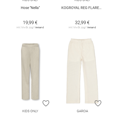
Hose "Nella"
KOGROYAL REG FLARED DNM PIM0237 NOOS
19,99 €
32,99 €
inkl. MwSt. zzgl.
Versand
inkl. MwSt. zzgl.
Versand
ZUR WUNSCHLISTE HINZUFÜGEN
ZUR W
KIDS ONLY
GARCIA