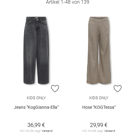
Artikel
1
-
48
von
139
ZUR WUNSCHLISTE HINZUFÜGEN
ZUR W
KIDS ONLY
KIDS ONLY
Jeans "KogGianna-Ella"
Hose "KOGTessa"
36,99 €
29,99 €
inkl. MwSt. zzgl.
Versand
inkl. MwSt. zzgl.
Versand