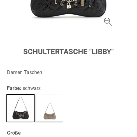
Zum
SCHULTERTASCHE "LIBBY"
Anfang
der
Bildergalerie
Damen Taschen
springen
Farbe:
schwarz
Größe