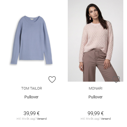
ZUR WUNSCHLISTE HINZUFÜGEN
ZU
TOM TAILOR
MONARI
Pullover
Pullover
39,99 €
99,99 €
inkl. MwSt. zzgl.
Versand
inkl. MwSt. zzgl.
Versand