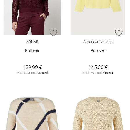
ZUR WUNSCHLISTE HINZUFÜGEN
ZU
MONARI
American Vintage
Pullover
Pullover
139,99 €
145,00 €
inkl. MwSt. zzgl.
Versand
inkl. MwSt. zzgl.
Versand