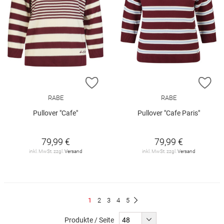
ZUR WUNSCHLISTE HINZUFÜGEN
ZU
RABE
RABE
Pullover "Cafe"
Pullover "Cafe Paris"
79,99 €
79,99 €
inkl. MwSt. zzgl.
Versand
inkl. MwSt. zzgl.
Versand
Seite
Du
Seite
Seite
Seite
Seite
1
2
3
4
5
Seite
Weiter
liest
Produkte / Seite