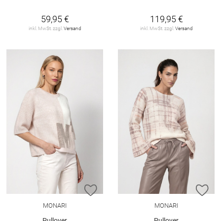
59,95 €
119,95 €
inkl. MwSt. zzgl.
Versand
inkl. MwSt. zzgl.
Versand
ZUR WUNSCHLISTE HINZUFÜGEN
ZU
MONARI
MONARI
Pullover
Pullover