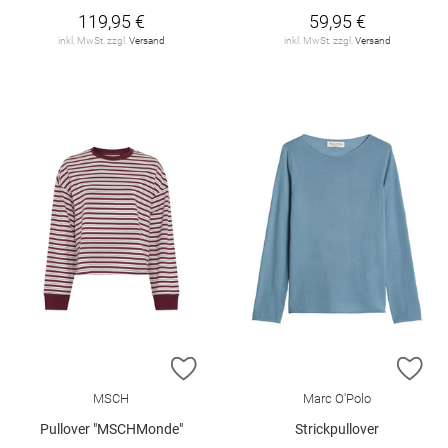
119,95 €
59,95 €
inkl. MwSt. zzgl.
Versand
inkl. MwSt. zzgl.
Versand
ZUR WUNSCHLISTE HINZUFÜGEN
ZU
MSCH
Marc O'Polo
Pullover "MSCHMonde"
Strickpullover