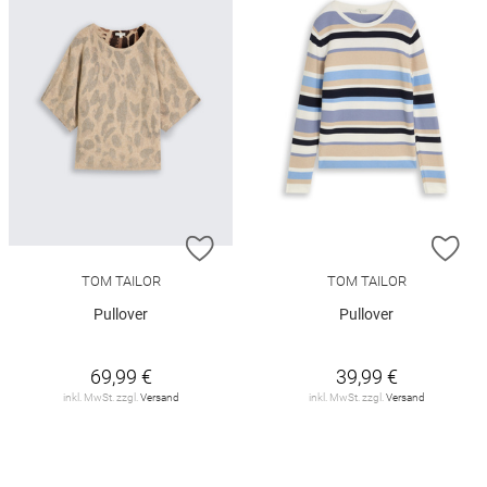
ZUR WUNSCHLISTE HINZUFÜGEN
ZU
TOM TAILOR
TOM TAILOR
Pullover
Pullover
69,99 €
39,99 €
inkl. MwSt. zzgl.
Versand
inkl. MwSt. zzgl.
Versand