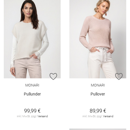
ZUR WUNSCHLISTE HINZUFÜGEN
ZU
MONARI
MONARI
Pullunder
Pullover
99,99 €
89,99 €
inkl. MwSt. zzgl.
Versand
inkl. MwSt. zzgl.
Versand