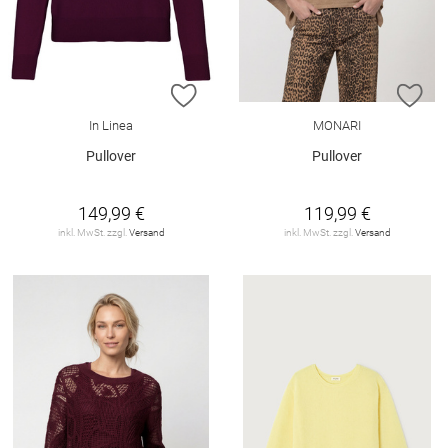
ZUR WUNSCHLISTE HINZUFÜGEN
ZU
In Linea
MONARI
Pullover
Pullover
149,99 €
119,99 €
inkl. MwSt. zzgl.
Versand
inkl. MwSt. zzgl.
Versand