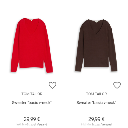
ZUR WUNSCHLISTE HINZUFÜGEN
ZU
TOM TAILOR
TOM TAILOR
Sweater "basic v-neck"
Sweater "basic v-neck"
29,99 €
29,99 €
inkl. MwSt. zzgl.
Versand
inkl. MwSt. zzgl.
Versand