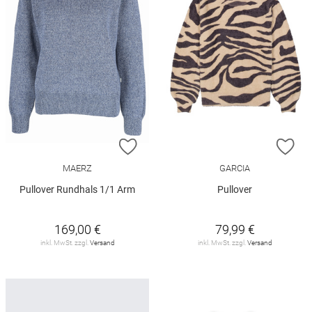
ZUR WUNSCHLISTE HINZUFÜGEN
ZU
MAERZ
GARCIA
Pullover Rundhals 1/1 Arm
Pullover
169,00 €
79,99 €
inkl. MwSt. zzgl.
Versand
inkl. MwSt. zzgl.
Versand