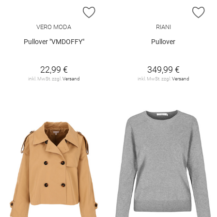
ZUR WUNSCHLISTE HINZUFÜGEN
ZU
VERO MODA
RIANI
Pullover "VMDOFFY"
Pullover
22,99 €
349,99 €
inkl. MwSt. zzgl.
Versand
inkl. MwSt. zzgl.
Versand