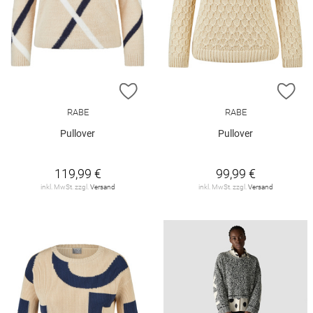
ZUR WUNSCHLISTE HINZUFÜGEN
ZU
RABE
RABE
Pullover
Pullover
119,99 €
99,99 €
inkl. MwSt. zzgl.
Versand
inkl. MwSt. zzgl.
Versand