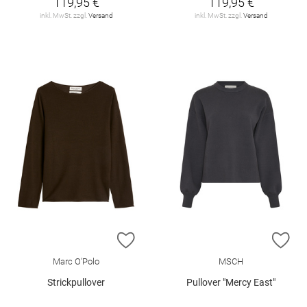
119,95 €
119,95 €
inkl. MwSt. zzgl.
Versand
inkl. MwSt. zzgl.
Versand
ZUR WUNSCHLISTE HINZUFÜGEN
ZU
Marc O'Polo
MSCH
Strickpullover
Pullover "Mercy East"