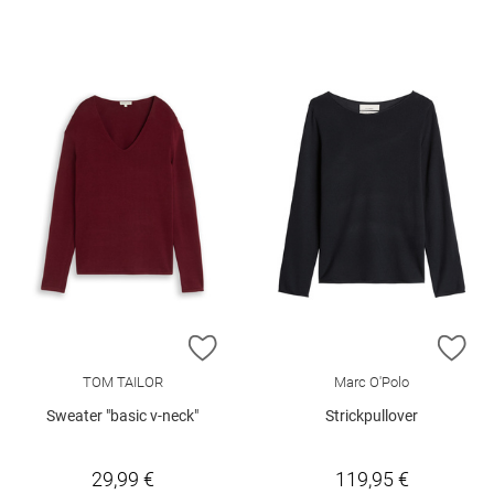
ZUR WUNSCHLISTE HINZUFÜGEN
ZU
TOM TAILOR
Marc O'Polo
Sweater "basic v-neck"
Strickpullover
29,99 €
119,95 €