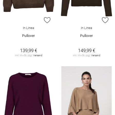
ZUR WUNSCHLISTE HINZUFÜGEN
ZU
In Linea
In Linea
Pullover
Pullover
139,99 €
149,99 €
inkl. MwSt. zzgl.
Versand
inkl. MwSt. zzgl.
Versand