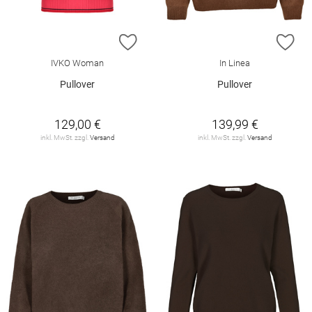
ZUR WUNSCHLISTE HINZUFÜGEN
ZU
IVKO Woman
In Linea
Pullover
Pullover
129,00 €
139,99 €
inkl. MwSt. zzgl.
Versand
inkl. MwSt. zzgl.
Versand