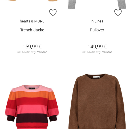
ZUR WUNSCHLISTE HINZUFÜGEN
ZU
hearts & MORE
In Linea
Trench-Jacke
Pullover
159,99 €
149,99 €
inkl. MwSt. zzgl.
Versand
inkl. MwSt. zzgl.
Versand