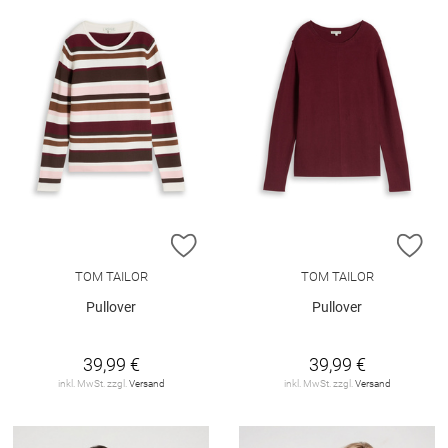
ZUR WUNSCHLISTE HINZUFÜGEN
ZU
TOM TAILOR
TOM TAILOR
Pullover
Pullover
39,99 €
39,99 €
inkl. MwSt. zzgl.
Versand
inkl. MwSt. zzgl.
Versand