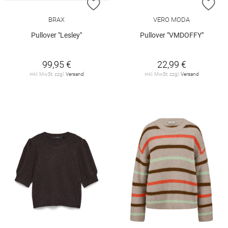
ZUR WUNSCHLISTE HINZUFÜGEN
ZU
BRAX
VERO MODA
Pullover "Lesley"
Pullover "VMDOFFY"
99,95 €
22,99 €
inkl. MwSt. zzgl.
Versand
inkl. MwSt. zzgl.
Versand