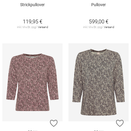
Strickpullover
Pullover
119,95 €
599,00 €
inkl. MwSt. zzgl.
Versand
inkl. MwSt. zzgl.
Versand
ZUR WUNSCHLISTE HINZUFÜGEN
ZU