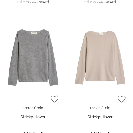
inkl. MwSt. zzgl.
Versand
inkl. MwSt. zzgl.
Versand
ZUR WUNSCHLISTE HINZUFÜGEN
ZU
Marc O'Polo
Marc O'Polo
Strickpullover
Strickpullover