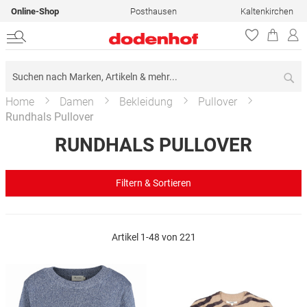
Online-Shop
Posthausen
Kaltenkirchen
Su
Home
Damen
Bekleidung
Pullover
Rundhals Pullover
RUNDHALS PULLOVER
Filtern & Sortieren
Artikel
1
-
48
von
221