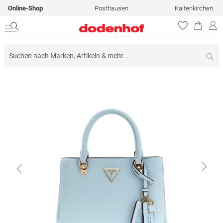
Online-Shop
Posthausen
Kaltenkirchen
Su
Zum
Ende
der
Bildergalerie
springen