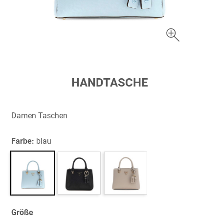
Zum
HANDTASCHE
Anfang
der
Bildergalerie
Damen Taschen
springen
Farbe:
blau
Größe