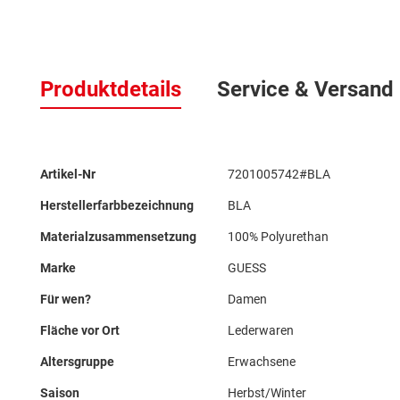
Zum
Anfang
Produktdetails
Service & Versand
der
Bildergalerie
springen
Mehr
Artikel-Nr
7201005742#BLA
Informationen
Herstellerfarbbezeichnung
BLA
Materialzusammensetzung
100% Polyurethan
Marke
GUESS
Für wen?
Damen
Fläche vor Ort
Lederwaren
Altersgruppe
Erwachsene
Saison
Herbst/Winter