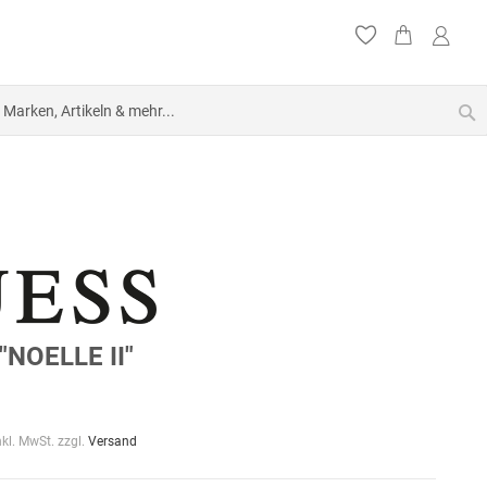
S
"NOELLE II"
nkl. MwSt. zzgl.
Versand