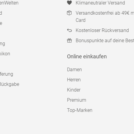
enWelten
Klimaneutraler Versand
d
Versandkostenfrei ab 49€ 
Card
e
Kostenloser Rückversand
Bonuspunkte auf deine Bes
ung
xikon
Online einkaufen
Damen
ferung
Herren
Rückgabe
Kinder
Premium
Top-Marken