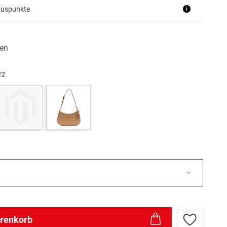
nuspunkte
i
en
rz
arenkorb
Zur