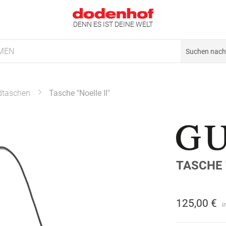
DENN ES IST DEINE WELT
MEN
dtaschen
Tasche "Noelle II"
TASCHE 
125,00 €
i