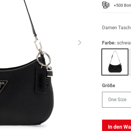
+500 Bo
Damen Tasch
Farbe:
schwa
Größe
One Size
In den W