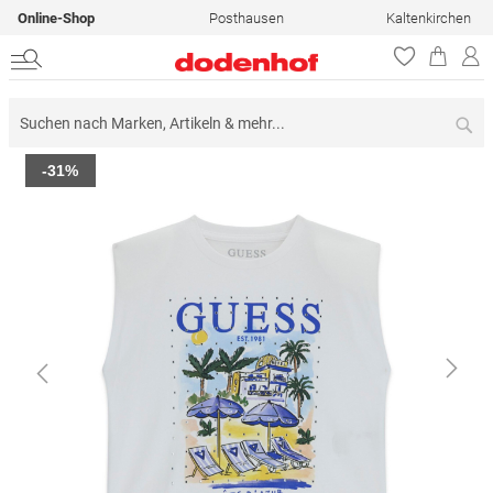
Online-Shop
Posthausen
Kaltenkirchen
Su
Zum
-31%
Ende
der
Bildergalerie
springen