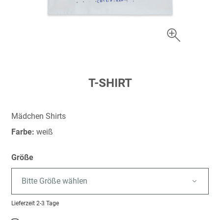
Zum
T-SHIRT
Anfang
der
Bildergalerie
Mädchen Shirts
springen
Farbe:
weiß
Größe
Bitte Größe wählen
Lieferzeit
2-3 Tage