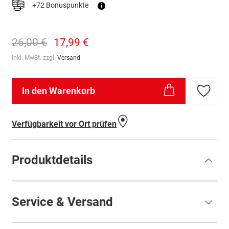
+72 Bonuspunkte
i
26,00 €
17,99 €
inkl. MwSt. zzgl.
Versand
In den Warenkorb
Zur
Wunschl
hinzufü
Verfügbarkeit vor Ort prüfen
Produktdetails
Service & Versand