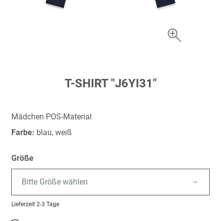
Zum
T-SHIRT "J6YI31"
Anfang
der
Bildergalerie
Mädchen POS-Material
springen
Farbe:
blau, weiß
Größe
Bitte Größe wählen
Lieferzeit
2-3 Tage