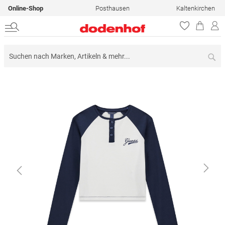
Online-Shop
Posthausen
Kaltenkirchen
Su
Zum
Ende
der
Bildergalerie
springen