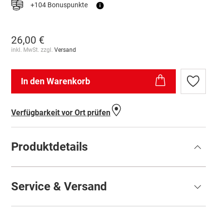
+104 Bonuspunkte
i
26,00 €
inkl. MwSt. zzgl.
Versand
In den Warenkorb
Zur
Wunschl
hinzufü
Verfügbarkeit vor Ort prüfen
Produktdetails
Service & Versand