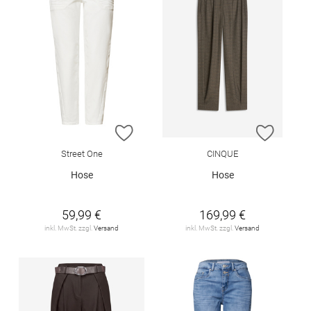
ZUR WUNSCHLISTE HINZUFÜGEN
ZUR W
Street One
CINQUE
Hose
Hose
59,99 €
169,99 €
inkl. MwSt. zzgl.
Versand
inkl. MwSt. zzgl.
Versand