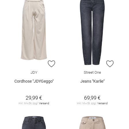
ZUR WUNSCHLISTE HINZUFÜGEN
ZUR W
JDY
Street One
Cordhose "JDYGeggo"
Jeans "Karlie"
29,99 €
69,99 €
inkl. MwSt. zzgl.
Versand
inkl. MwSt. zzgl.
Versand