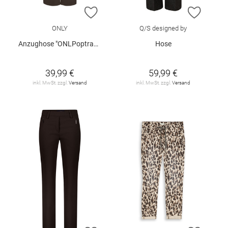
ZUR WUNSCHLISTE HINZUFÜGEN
ZUR W
ONLY
Q/S designed by
Anzughose "ONLPoptrash"
Hose
39,99 €
59,99 €
inkl. MwSt. zzgl.
Versand
inkl. MwSt. zzgl.
Versand