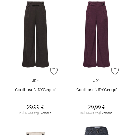
ZUR WUNSCHLISTE HINZUFÜGEN
ZUR W
JDY
JDY
Cordhose "JDYGeggo"
Cordhose "JDYGeggo"
29,99 €
29,99 €
inkl. MwSt. zzgl.
Versand
inkl. MwSt. zzgl.
Versand