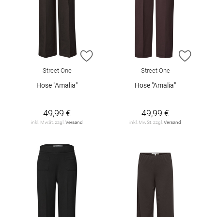
ZUR WUNSCHLISTE HINZUFÜGEN
ZUR W
Street One
Street One
Hose "Amalia"
Hose "Amalia"
49,99 €
49,99 €
inkl. MwSt. zzgl.
Versand
inkl. MwSt. zzgl.
Versand