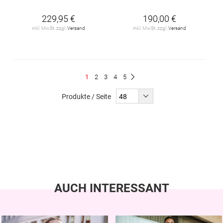
229,95 €
190,00 €
inkl. MwSt. zzgl.
Versand
inkl. MwSt. zzgl.
Versand
Seite
Du
Seite
Seite
Seite
Seite
1
2
3
4
5
Seite
Weiter
liest
Produkte / Seite
gerade
Seite
AUCH INTERESSANT