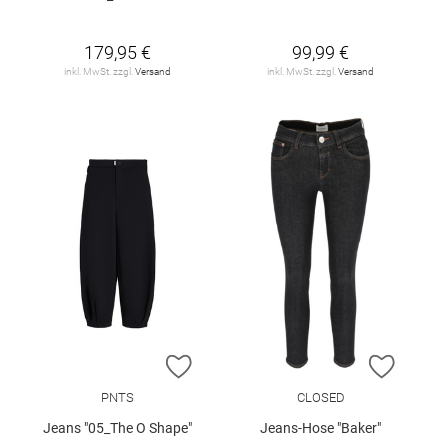
179,95 €
99,99 €
inkl. MwSt. zzgl.
Versand
inkl. MwSt. zzgl.
Versand
ZUR WUNSCHLISTE HINZUFÜGEN
ZUR W
PNTS
CLOSED
Jeans "05_The O Shape"
Jeans-Hose "Baker"