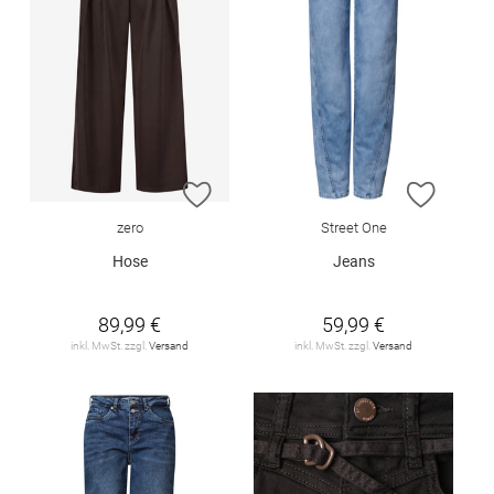
ZUR WUNSCHLISTE HINZUFÜGEN
ZUR W
zero
Street One
Hose
Jeans
89,99 €
59,99 €
inkl. MwSt. zzgl.
Versand
inkl. MwSt. zzgl.
Versand