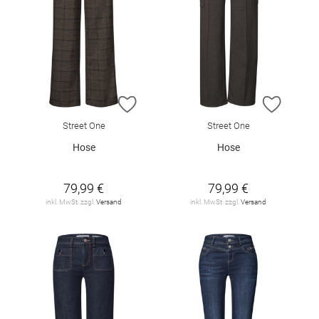
ZUR WUNSCHLISTE HINZUFÜGEN
ZUR W
Street One
Street One
Hose
Hose
79,99 €
79,99 €
inkl. MwSt. zzgl.
Versand
inkl. MwSt. zzgl.
Versand