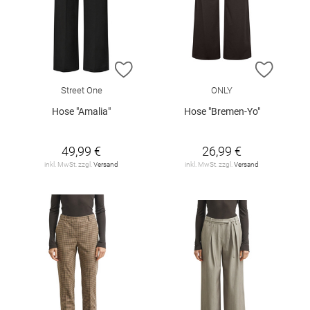
ZUR WUNSCHLISTE HINZUFÜGEN
ZUR W
Street One
ONLY
Hose "Amalia"
Hose "Bremen-Yo"
49,99 €
26,99 €
inkl. MwSt. zzgl.
Versand
inkl. MwSt. zzgl.
Versand