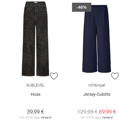
-46%
ZUR WUNSCHLISTE HINZUFÜGEN
ZUR W
SUBLEVEL
rich&royal
Hose
Jersey-Culotte
39,99 €
129,95 €
69,99 €
inkl. MwSt. zzgl.
Versand
inkl. MwSt. zzgl.
Versand