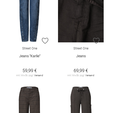
ZUR WUNSCHLISTE HINZUFÜGEN
ZUR W
Street One
Street One
Jeans "Karlie"
Jeans
59,99 €
69,99 €
inkl. MwSt. zzgl.
Versand
inkl. MwSt. zzgl.
Versand