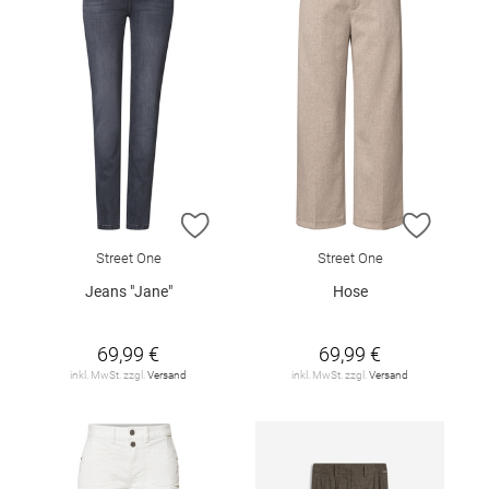
ZUR WUNSCHLISTE HINZUFÜGEN
ZUR W
Street One
Street One
Jeans "Jane"
Hose
69,99 €
69,99 €
inkl. MwSt. zzgl.
Versand
inkl. MwSt. zzgl.
Versand