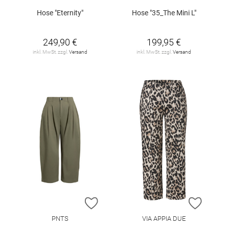
Hose "Eternity"
Hose "35_The Mini L"
249,90 €
199,95 €
inkl. MwSt. zzgl.
Versand
inkl. MwSt. zzgl.
Versand
ZUR WUNSCHLISTE HINZUFÜGEN
ZUR W
PNTS
VIA APPIA DUE