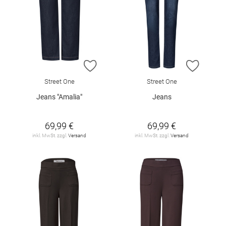
ZUR WUNSCHLISTE HINZUFÜGEN
ZUR W
Street One
Street One
Jeans "Amalia"
Jeans
69,99 €
69,99 €
inkl. MwSt. zzgl.
Versand
inkl. MwSt. zzgl.
Versand