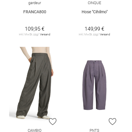
gardeur
CINQUE
FRANCA800
Hose "Cihilmo"
109,95 €
149,99 €
inkl. MwSt. zzgl.
Versand
inkl. MwSt. zzgl.
Versand
ZUR WUNSCHLISTE HINZUFÜGEN
ZUR W
CAMBIO
PNTS