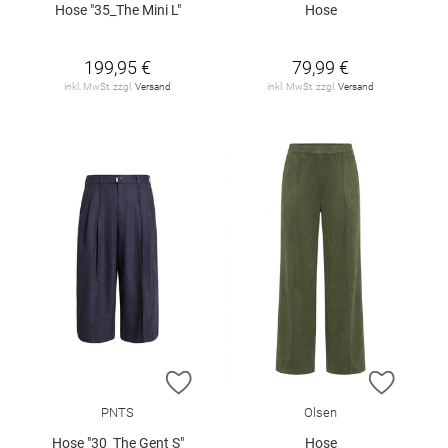
Hose "35_The Mini L"
Hose
199,95 €
79,99 €
inkl. MwSt. zzgl.
Versand
inkl. MwSt. zzgl.
Versand
ZUR WUNSCHLISTE HINZUFÜGEN
ZUR W
PNTS
Olsen
Hose "30_The Gent S"
Hose