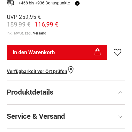
+468 bis +936 Bonuspunkte
i
UVP
259,95 €
189,99 €
116,99 €
inkl. MwSt. zzgl.
Versand
In den Warenkorb
Zur
Wunschl
hinzufü
Verfügbarkeit vor Ort prüfen
Produktdetails
Service & Versand