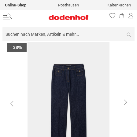
Online-Shop
Posthausen
Kaltenkirchen
Su
Zum
-38%
Ende
der
Bildergalerie
springen