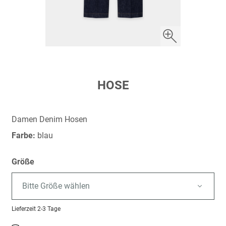
Zum
HOSE
Anfang
der
Bildergalerie
Damen Denim Hosen
springen
Farbe:
blau
Größe
Bitte Größe wählen
Lieferzeit
2-3 Tage