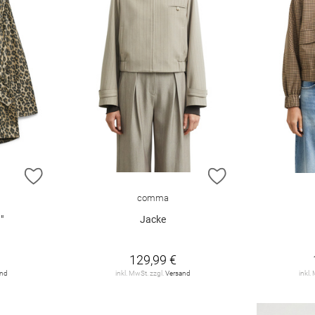
ZUR WUNSCHLISTE HINZUFÜGEN
ZUR WUNSCHLIST
comma
"
Jacke
129,99 €
and
inkl. MwSt. zzgl.
Versand
inkl.