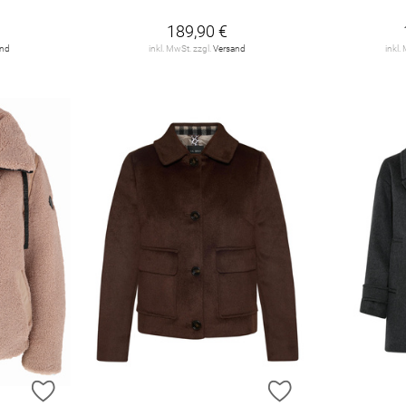
189,90 €
and
inkl. MwSt. zzgl.
Versand
inkl.
ZUR WUNSCHLISTE HINZUFÜGEN
ZUR WUNSCHLIST