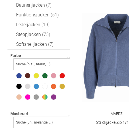
Daunenjacken
7
Funktionsjacken
51
Lederjacken
19
Steppjacken
75
Softshelljacken
7
Wolljacke
27
Farbe
Blousons
49
Fleecejacken
3
Jeansjacken
36
Parkas
20
Trenchcoats
6
Sweatjacken
40
MAERZ
Musterart
Strickjacke Zip 1/