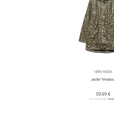
Frank Walder
20
G.I.G.A.
2
GANT
10
GARCIA
1
GIL BRET
63
GUIDO MARIA
KRETSCHMER
6
Green Goose
2
VERO MODA
Jacke "Vmalou
HERZEN'S
ANGELEGENHEIT
1
59,99 €
HUGO
21
inkl. MwSt. zzgl.
Vers
HaILY*S
13