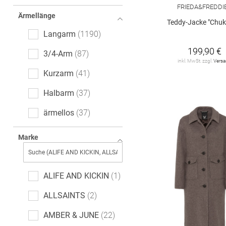
Logoprint
10
FRIEDA&FREDDI
Ärmellänge
leopard
9
Teddy-Jacke "Chuk
Langarm
1190
Fischgrätmuster
8
199,90 €
3/4-Arm
87
Hahnentritt
5
inkl. MwSt. zzgl.
Vers
Kurzarm
41
Paisley-Muster
5
Halbarm
37
cable_knit
5
ärmellos
37
All-Over-Print (AOP)
4
7/8-Arm
3
Marke
Tartan
4
extra kurzer Arm
1
gepunktet
4
ALIFE AND KICKIN
1
Used-Effekte
3
ALLSAINTS
2
Ethno
2
AMBER & JUNE
22
Farbverlauf
2