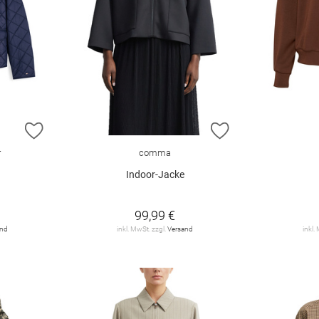
ZUR WUNSCHLISTE HINZUFÜGEN
ZUR WUNSCHLIST
r
comma
Indoor-Jacke
99,99 €
and
inkl. MwSt. zzgl.
Versand
inkl.