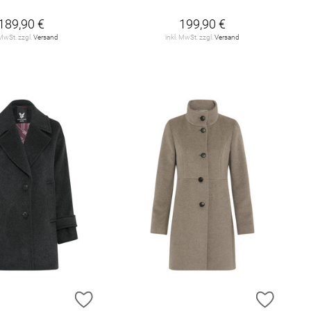
189,90 €
199,90 €
 MwSt. zzgl.
Versand
inkl. MwSt. zzgl.
Versand
E HINZUFÜGEN
ZUR WUNSCHLISTE HINZUFÜGEN
ZUR W