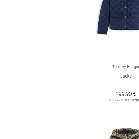
DENIM Tom Tailor
7
DIDRIKSONS
6
DORISSTREICH
8
DRYKORN
8
ELISABETTA
FRANCHI
2
Tommy Hilfige
ESSENTIEL
ANTWERP
3
Jacke
ESTELOU
3
199,90 €
FRAPP
2
inkl. MwSt. zzgl.
Vers
FRIEDA&FREDDIES
9
FUCHS SCHMITT
65
FYNCH-HATTON
4