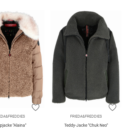
E HINZUFÜGEN
ZUR WUNSCHLISTE HINZUFÜGEN
ZUR W
EDA&FREDDIES
FRIEDA&FREDDIES
pjacke "Alaina"
Teddy-Jacke "Chuk Neo"