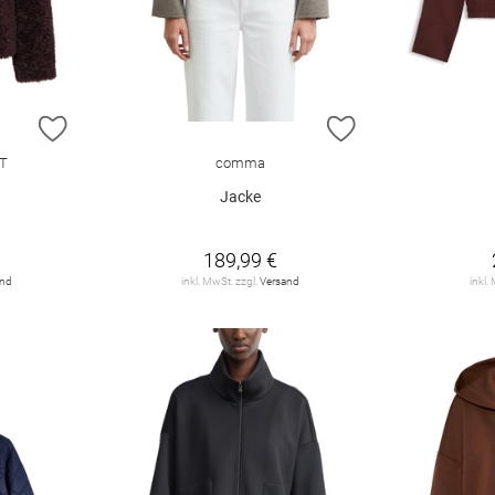
ZUR WUNSCHLISTE HINZUFÜGEN
ZUR WUNSCHLIST
T
comma
Jacke
189,99 €
and
inkl. MwSt. zzgl.
Versand
inkl.