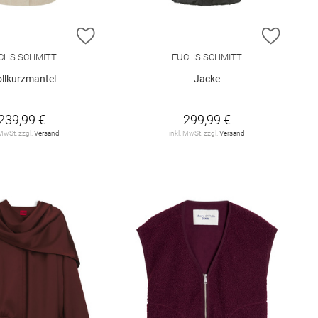
E HINZUFÜGEN
ZUR WUNSCHLISTE HINZUFÜGEN
ZUR W
CHS SCHMITT
FUCHS SCHMITT
llkurzmantel
Jacke
239,99 €
299,99 €
 MwSt. zzgl.
Versand
inkl. MwSt. zzgl.
Versand