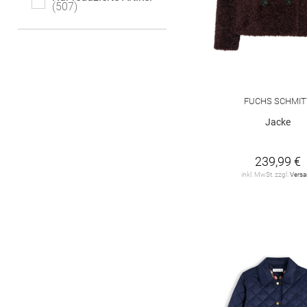
52
507
54
54/56
Barbara Lebek
90
Betty & Co
16
Betty Barclay
30
Buena Vista
1
FUCHS SCHMIT
Jacke
CABRINI
2
CARTOON
20
239,99 €
inkl. MwSt. zzgl.
Vers
CECIL
1
CINQUE
13
CLARINA
10
CLOSED
3
Chelsea Rose
2