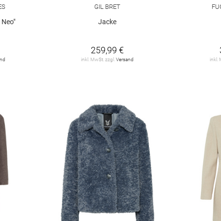
ES
GIL BRET
FU
 Neo"
Jacke
259,99 €
and
inkl. MwSt. zzgl.
Versand
inkl.