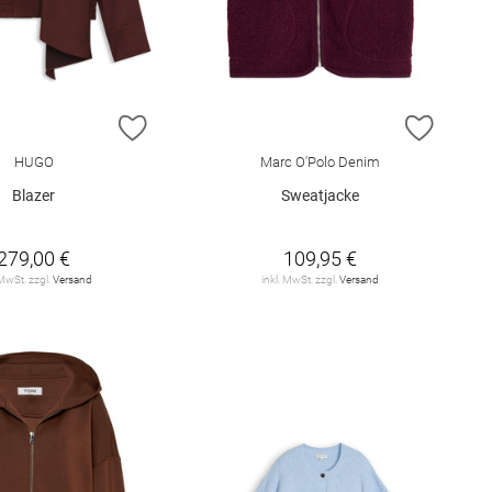
E HINZUFÜGEN
ZUR WUNSCHLISTE HINZUFÜGEN
ZUR W
HUGO
Marc O'Polo Denim
Blazer
Sweatjacke
279,00 €
109,95 €
 MwSt. zzgl.
Versand
inkl. MwSt. zzgl.
Versand