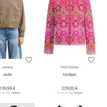
E HINZUFÜGEN
ZUR WUNSCHLISTE HINZUFÜGEN
ZUR W
comma
IVKO Woman
Jacke
Cardigan
139,99 €
229,00 €
 MwSt. zzgl.
Versand
inkl. MwSt. zzgl.
Versand