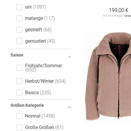
uni
1091
199,00 €
inkl. MwSt. zzgl.
Vers
melange
117
gestreift
66
gemustert
45
Denim
33
Saison
Ajour
26
Frühjahr/Sommer
652
floral
25
Herbst/Winter
634
Animalprint
17
Basics
235
kariert
12
Größen Kategorie
Motivprint
11
Normal
1456
Color-Blocking
10
Große Größen
61