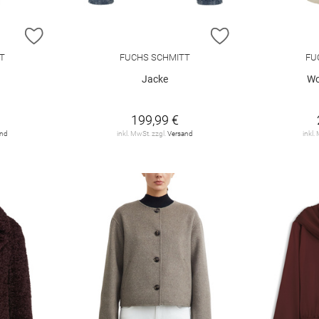
ZUR WUNSCHLISTE HINZUFÜGEN
ZUR WUNSCHLIST
T
FUCHS SCHMITT
FU
Jacke
Wo
199,99 €
and
inkl. MwSt. zzgl.
Versand
inkl.