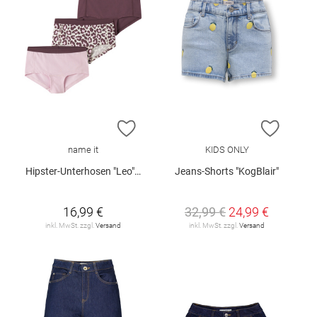
ZUR WUNSCHLISTE HINZUFÜGEN
ZUR W
name it
KIDS ONLY
Hipster-Unterhosen "Leo", 3er-Pack
Jeans-Shorts "KogBlair"
16,99 €
32,99 €
24,99 €
inkl. MwSt. zzgl.
Versand
inkl. MwSt. zzgl.
Versand