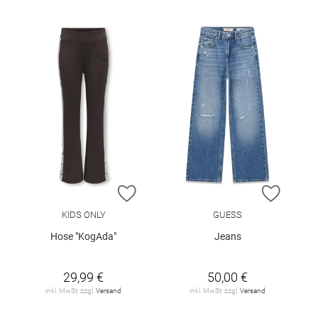
ZUR WUNSCHLISTE HINZUFÜGEN
ZUR W
KIDS ONLY
GUESS
Hose "KogAda"
Jeans
29,99 €
50,00 €
inkl. MwSt. zzgl.
Versand
inkl. MwSt. zzgl.
Versand