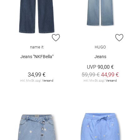
ZUR WUNSCHLISTE HINZUFÜGEN
ZUR W
name it
HUGO
Jeans "NKFBella"
Jeans
UVP
90,00 €
34,99 €
59,99 €
44,99 €
inkl. MwSt. zzgl.
Versand
inkl. MwSt. zzgl.
Versand