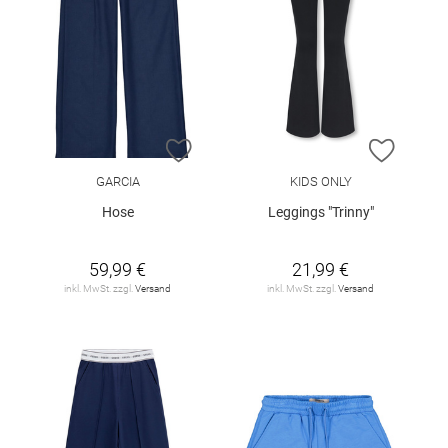
ZUR WUNSCHLISTE HINZUFÜGEN
ZUR W
GARCIA
KIDS ONLY
Hose
Leggings "Trinny"
59,99 €
21,99 €
inkl. MwSt. zzgl.
Versand
inkl. MwSt. zzgl.
Versand