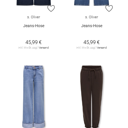
ZUR WUNSCHLISTE HINZUFÜGEN
ZUR W
s. Oliver
s. Oliver
Jeans-Hose
Jeans-Hose
45,99 €
45,99 €
inkl. MwSt. zzgl.
Versand
inkl. MwSt. zzgl.
Versand