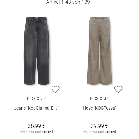
Artikel
1
-
48
von
139
ZUR WUNSCHLISTE HINZUFÜGEN
ZUR W
KIDS ONLY
KIDS ONLY
Jeans "KogGianna-Ella"
Hose "KOGTessa"
36,99 €
29,99 €
inkl. MwSt. zzgl.
Versand
inkl. MwSt. zzgl.
Versand