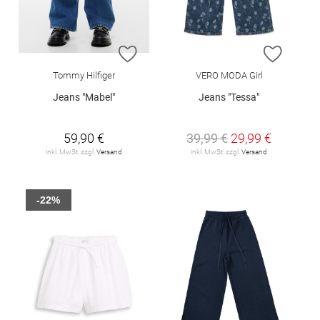
ZUR WUNSCHLISTE HINZUFÜGEN
ZUR W
Tommy Hilfiger
VERO MODA Girl
Jeans "Mabel"
Jeans "Tessa"
59,90 €
39,99 €
29,99 €
inkl. MwSt. zzgl.
Versand
inkl. MwSt. zzgl.
Versand
-22%