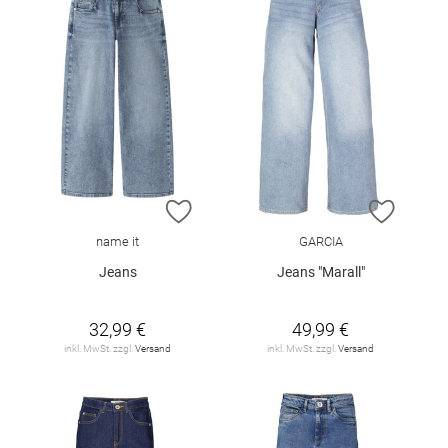
ZUR WUNSCHLISTE HINZUFÜGEN
ZUR W
name it
GARCIA
Jeans
Jeans "Marall"
32,99 €
49,99 €
inkl. MwSt. zzgl.
Versand
inkl. MwSt. zzgl.
Versand