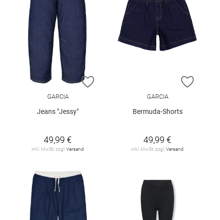
ZUR WUNSCHLISTE HINZUFÜGEN
ZUR W
GARCIA
GARCIA
Jeans "Jessy"
Bermuda-Shorts
49,99 €
49,99 €
inkl. MwSt. zzgl.
Versand
inkl. MwSt. zzgl.
Versand