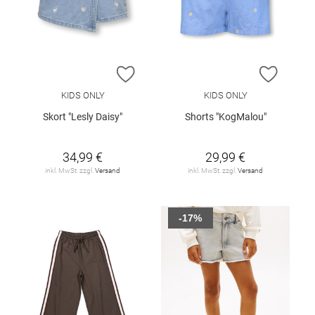
ZUR WUNSCHLISTE HINZUFÜGEN
ZUR W
KIDS ONLY
KIDS ONLY
Skort "Lesly Daisy"
Shorts "KogMalou"
34,99 €
29,99 €
inkl. MwSt. zzgl.
Versand
inkl. MwSt. zzgl.
Versand
-17%