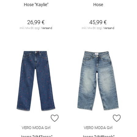
Hose "Kaylie"
Hose
26,99 €
45,99 €
inkl. MwSt. zzgl.
Versand
inkl. MwSt. zzgl.
Versand
ZUR WUNSCHLISTE HINZUFÜGEN
ZUR W
VERO MODA Girl
VERO MODA Girl
Jeans "VMTessa"
Jeans "VMBrook"