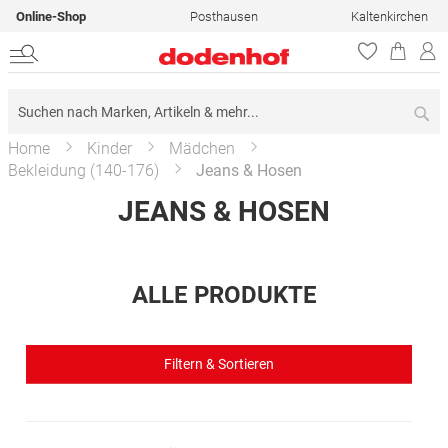
Online-Shop
Posthausen
Kaltenkirchen
Su
Home
Kinder
Mädchen
Bekleidung (140-176)
Jeans & Hosen
JEANS & HOSEN
ALLE PRODUKTE
Filtern & Sortieren