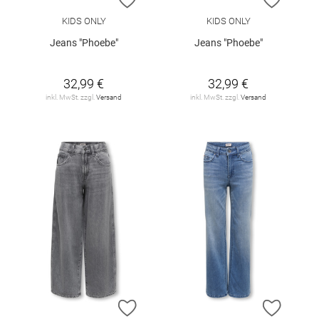
KIDS ONLY
KIDS ONLY
Jeans "Phoebe"
Jeans "Phoebe"
32,99 €
32,99 €
inkl. MwSt. zzgl.
Versand
inkl. MwSt. zzgl.
Versand
ZUR WUNSCHLISTE HINZUFÜGEN
ZUR W