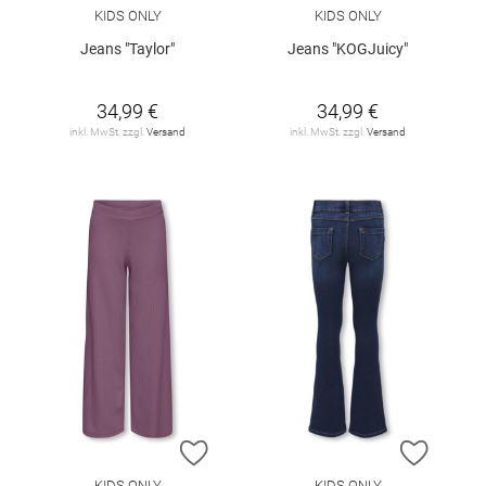
KIDS ONLY
KIDS ONLY
Jeans "Taylor"
Jeans "KOGJuicy"
34,99 €
34,99 €
inkl. MwSt. zzgl.
Versand
inkl. MwSt. zzgl.
Versand
ZUR WUNSCHLISTE HINZUFÜGEN
ZUR W
KIDS ONLY
KIDS ONLY