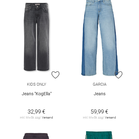
ZUR WUNSCHLISTE HINZUFÜGEN
ZUR W
KIDS ONLY
GARCIA
Jeans "KogElla"
Jeans
32,99 €
59,99 €
inkl. MwSt. zzgl.
Versand
inkl. MwSt. zzgl.
Versand