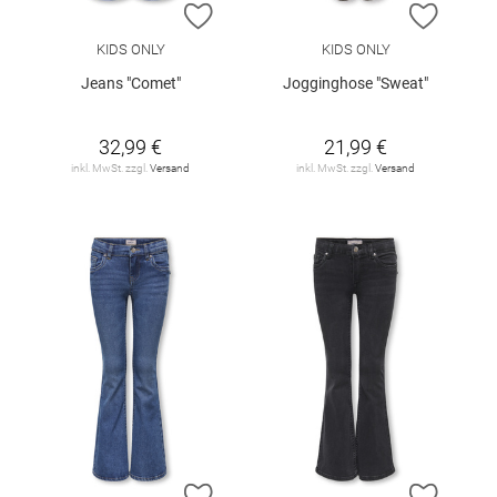
ZUR WUNSCHLISTE HINZUFÜGEN
ZUR W
KIDS ONLY
KIDS ONLY
Jeans "Comet"
Jogginghose "Sweat"
32,99 €
21,99 €
inkl. MwSt. zzgl.
Versand
inkl. MwSt. zzgl.
Versand
ZUR WUNSCHLISTE HINZUFÜGEN
ZUR W