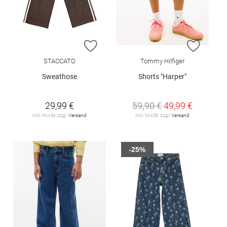
ZUR WUNSCHLISTE HINZUFÜGEN
ZUR W
STACCATO
Tommy Hilfiger
Sweathose
Shorts "Harper"
29,99 €
59,90 €
49,99 €
inkl. MwSt. zzgl.
Versand
inkl. MwSt. zzgl.
Versand
-25%