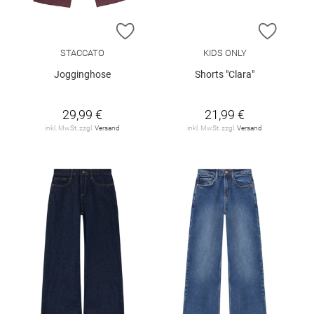
ZUR WUNSCHLISTE HINZUFÜGEN
ZUR W
STACCATO
KIDS ONLY
Jogginghose
Shorts "Clara"
29,99 €
21,99 €
inkl. MwSt. zzgl.
Versand
inkl. MwSt. zzgl.
Versand