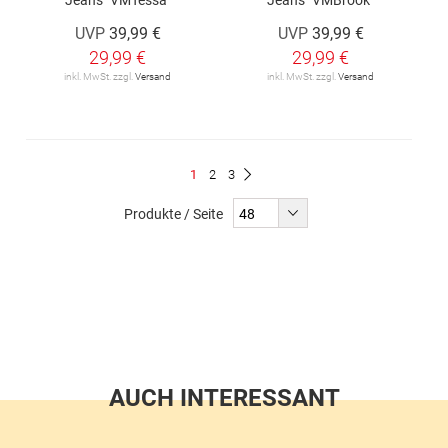
UVP
39,99 €
UVP
39,99 €
29,99 €
29,99 €
inkl. MwSt. zzgl.
Versand
inkl. MwSt. zzgl.
Versand
Seite
Du
Seite
Seite
1
2
3
Seite
Weiter
liest
Produkte / Seite
gerade
Seite
AUCH INTERESSANT