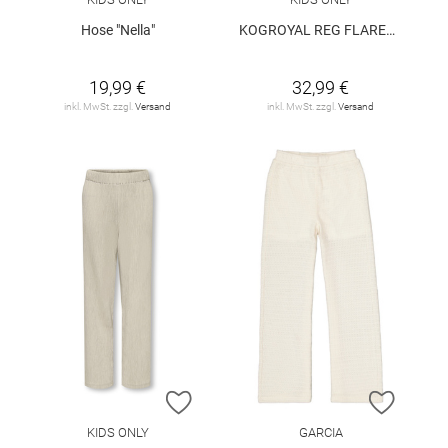
Hose "Nella"
KOGROYAL REG FLARED DNM PIM0237 NOOS
19,99 €
32,99 €
inkl. MwSt. zzgl.
Versand
inkl. MwSt. zzgl.
Versand
ZUR WUNSCHLISTE HINZUFÜGEN
ZUR W
KIDS ONLY
GARCIA