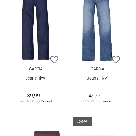
ZUR WUNSCHLISTE HINZUFÜGEN
ZUR W
GARCIA
GARCIA
Jeans "Ilvy"
Jeans "Ilvy"
39,99 €
49,99 €
inkl. MwSt. zzgl.
Versand
inkl. MwSt. zzgl.
Versand
-24%