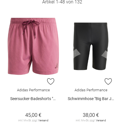
Artikel
1
-
48
von
132
ZUR WUNSCHLISTE HINZUFÜGEN
ZUR W
Adidas Performance
Adidas Performance
Seersucker-Badeshorts "Resort"
Schwimmhose "Big Bar Jammers"
45,00 €
38,00 €
inkl. MwSt. zzgl.
Versand
inkl. MwSt. zzgl.
Versand