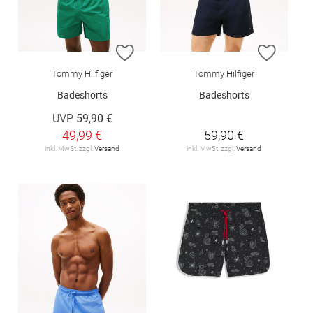
ZUR WUNSCHLISTE HINZUFÜGEN
ZUR W
Tommy Hilfiger
Tommy Hilfiger
Badeshorts
Badeshorts
UVP
59,90 €
49,99 €
59,90 €
inkl. MwSt. zzgl.
Versand
inkl. MwSt. zzgl.
Versand