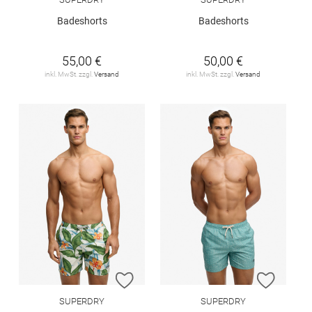
Badeshorts
Badeshorts
55,00 €
50,00 €
inkl. MwSt. zzgl.
Versand
inkl. MwSt. zzgl.
Versand
ZUR WUNSCHLISTE HINZUFÜGEN
ZUR W
SUPERDRY
SUPERDRY