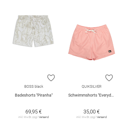
ZUR WUNSCHLISTE HINZUFÜGEN
ZUR W
BOSS black
QUIKSILVER
Badeshorts "Piranha"
Schwimmshorts "Everyday Deluxe"
69,95 €
35,00 €
inkl. MwSt. zzgl.
Versand
inkl. MwSt. zzgl.
Versand