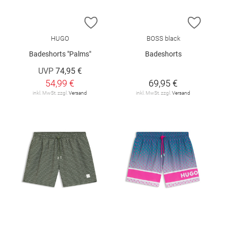
ZUR WUNSCHLISTE HINZUFÜGEN
ZUR W
HUGO
BOSS black
Badeshorts "Palms"
Badeshorts
UVP
74,95 €
54,99 €
69,95 €
inkl. MwSt. zzgl.
Versand
inkl. MwSt. zzgl.
Versand