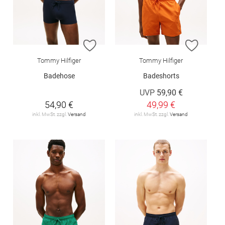
ZUR WUNSCHLISTE HINZUFÜGEN
ZUR W
Tommy Hilfiger
Tommy Hilfiger
Badehose
Badeshorts
UVP
59,90 €
54,90 €
49,99 €
inkl. MwSt. zzgl.
Versand
inkl. MwSt. zzgl.
Versand