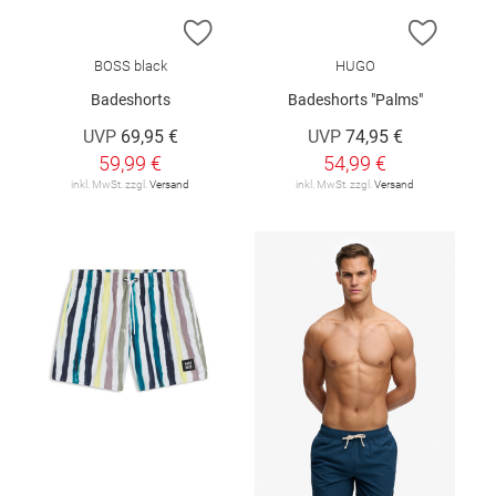
ZUR WUNSCHLISTE HINZUFÜGEN
ZUR W
BOSS black
HUGO
Badeshorts
Badeshorts "Palms"
UVP
69,95 €
UVP
74,95 €
59,99 €
54,99 €
inkl. MwSt. zzgl.
Versand
inkl. MwSt. zzgl.
Versand