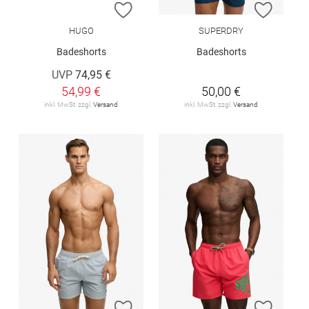
ZUR WUNSCHLISTE HINZUFÜGEN
ZUR W
HUGO
SUPERDRY
Badeshorts
Badeshorts
UVP
74,95 €
54,99 €
50,00 €
inkl. MwSt. zzgl.
Versand
inkl. MwSt. zzgl.
Versand
ZUR WUNSCHLISTE HINZUFÜGEN
ZUR W