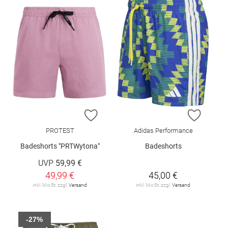
ZUR WUNSCHLISTE HINZUFÜGEN
ZUR W
PROTEST
Adidas Performance
Badeshorts "PRTWytona"
Badeshorts
UVP
59,99 €
49,99 €
45,00 €
inkl. MwSt. zzgl.
Versand
inkl. MwSt. zzgl.
Versand
-27%