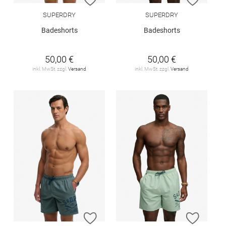
SUPERDRY
SUPERDRY
Badeshorts
Badeshorts
50,00 €
50,00 €
inkl. MwSt. zzgl.
Versand
inkl. MwSt. zzgl.
Versand
ZUR WUNSCHLISTE HINZUFÜGEN
ZUR W