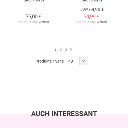
UVP
69,90 €
55,00 €
54,99 €
inkl. MwSt. zzgl.
Versand
inkl. MwSt. zzgl.
Versand
Seite
Du
Seite
Seite
1
2
3
Seite
Weiter
liest
Produkte / Seite
gerade
Seite
AUCH INTERESSANT