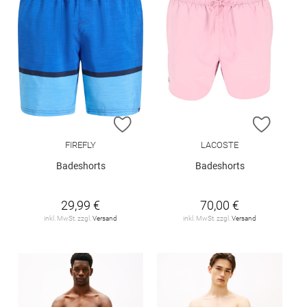
ZUR WUNSCHLISTE HINZUFÜGEN
ZUR W
FIREFLY
LACOSTE
Badeshorts
Badeshorts
29,99 €
70,00 €
inkl. MwSt. zzgl.
Versand
inkl. MwSt. zzgl.
Versand