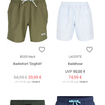
ZUR WUNSCHLISTE HINZUFÜGEN
ZUR W
BOSS black
LACOSTE
Badeshort "Dogfish"
Badehose
UVP
90,00 €
54,95 €
39,99 €
74,99 €
inkl. MwSt. zzgl.
Versand
inkl. MwSt. zzgl.
Versand