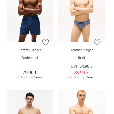
ZUR WUNSCHLISTE HINZUFÜGEN
ZUR W
Tommy Hilfiger
Tommy Hilfiger
Badeshort
Brief
UVP
54,90 €
79,90 €
39,99 €
inkl. MwSt. zzgl.
Versand
inkl. MwSt. zzgl.
Versand