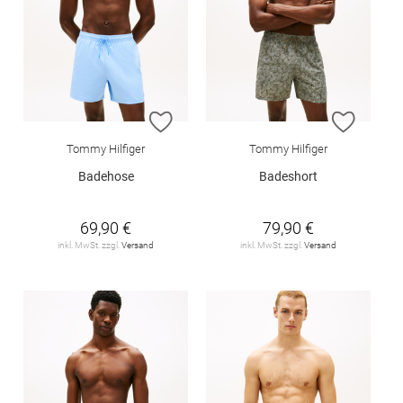
ZUR WUNSCHLISTE HINZUFÜGEN
ZUR W
Tommy Hilfiger
Tommy Hilfiger
Badehose
Badeshort
69,90 €
79,90 €
inkl. MwSt. zzgl.
Versand
inkl. MwSt. zzgl.
Versand