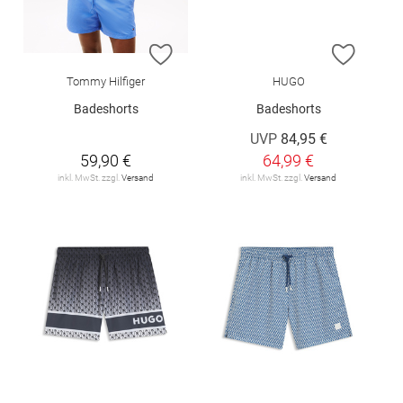
ZUR WUNSCHLISTE HINZUFÜGEN
ZUR W
Tommy Hilfiger
HUGO
Badeshorts
Badeshorts
UVP
84,95 €
59,90 €
64,99 €
inkl. MwSt. zzgl.
Versand
inkl. MwSt. zzgl.
Versand