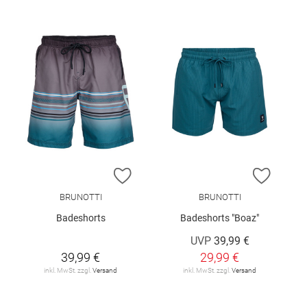
ZUR WUNSCHLISTE HINZUFÜGEN
ZUR W
BRUNOTTI
BRUNOTTI
Badeshorts
Badeshorts "Boaz"
UVP
39,99 €
39,99 €
29,99 €
inkl. MwSt. zzgl.
Versand
inkl. MwSt. zzgl.
Versand