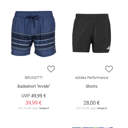
ZUR WUNSCHLISTE HINZUFÜGEN
ZUR W
BRUNOTTI
Adidas Performance
Badeshort "Arvide"
Shorts
UVP
49,99 €
39,99 €
28,00 €
inkl. MwSt. zzgl.
Versand
inkl. MwSt. zzgl.
Versand