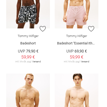
ZUR WUNSCHLISTE HINZUFÜGEN
ZUR W
Tommy Hilfiger
Tommy Hilfiger
Badeshort
Badeshort "Essential Ithaca Stripe Mid Length Swim Shorts"
UVP
79,90 €
UVP
69,90 €
59,99 €
59,99 €
inkl. MwSt. zzgl.
Versand
inkl. MwSt. zzgl.
Versand