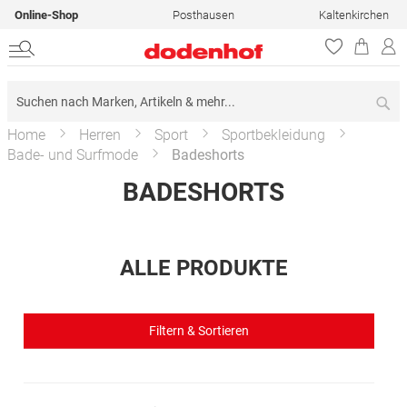
Online-Shop
Posthausen
Kaltenkirchen
Su
Home
Herren
Sport
Sportbekleidung
Bade- und Surfmode
Badeshorts
BADESHORTS
ALLE PRODUKTE
Filtern & Sortieren