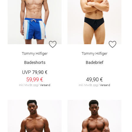
ZUR WUNSCHLISTE HINZUFÜGEN
ZUR W
Tommy Hilfiger
Tommy Hilfiger
Badeshorts
Badebrief
UVP
79,90 €
59,99 €
49,90 €
inkl. MwSt. zzgl.
Versand
inkl. MwSt. zzgl.
Versand