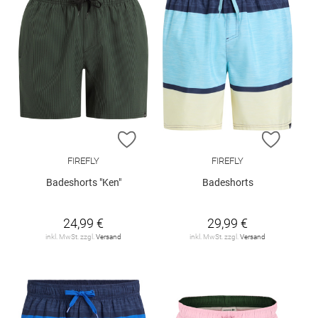
ZUR WUNSCHLISTE HINZUFÜGEN
ZUR W
FIREFLY
FIREFLY
Badeshorts "Ken"
Badeshorts
24,99 €
29,99 €
inkl. MwSt. zzgl.
Versand
inkl. MwSt. zzgl.
Versand