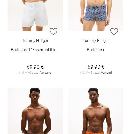
ZUR WUNSCHLISTE HINZUFÜGEN
ZUR W
Tommy Hilfiger
Tommy Hilfiger
Badeshort "Essential Ithaca Stripe Mid Length Swim Shorts"
Badehose
69,90 €
59,90 €
inkl. MwSt. zzgl.
Versand
inkl. MwSt. zzgl.
Versand