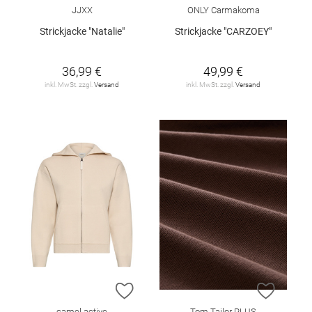
JJXX
ONLY Carmakoma
Strickjacke "Natalie"
Strickjacke "CARZOEY"
36,99 €
49,99 €
inkl. MwSt. zzgl.
Versand
inkl. MwSt. zzgl.
Versand
ZUR WUNSCHLISTE HINZUFÜGEN
ZUR W
camel active
Tom Tailor PLUS