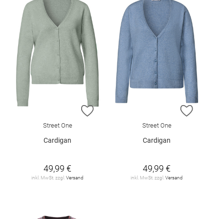
ZUR WUNSCHLISTE HINZUFÜGEN
ZUR W
Street One
Street One
Cardigan
Cardigan
49,99 €
49,99 €
inkl. MwSt. zzgl.
Versand
inkl. MwSt. zzgl.
Versand