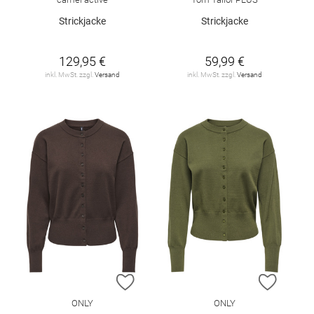
Strickjacke
Strickjacke
129,95 €
59,99 €
inkl. MwSt. zzgl.
Versand
inkl. MwSt. zzgl.
Versand
ZUR WUNSCHLISTE HINZUFÜGEN
ZUR W
ONLY
ONLY