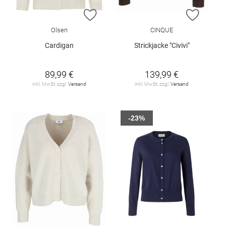
ZUR WUNSCHLISTE HINZUFÜGEN
ZUR W
Olsen
CINQUE
Cardigan
Strickjacke "Civivi"
89,99 €
139,99 €
inkl. MwSt. zzgl.
Versand
inkl. MwSt. zzgl.
Versand
-23%