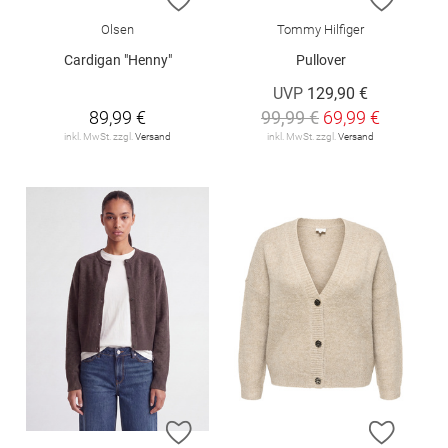
Olsen
Tommy Hilfiger
Cardigan "Henny"
Pullover
UVP
129,90 €
89,99 €
99,99 €
69,99 €
inkl. MwSt. zzgl.
Versand
inkl. MwSt. zzgl.
Versand
ZUR WUNSCHLISTE HINZUFÜGEN
ZUR W