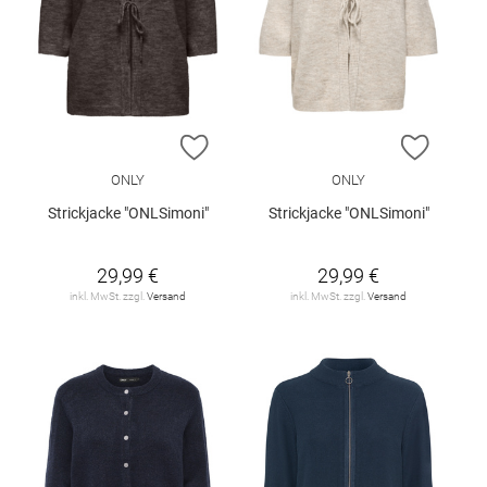
ZUR WUNSCHLISTE HINZUFÜGEN
ZUR W
ONLY
ONLY
Strickjacke "ONLSimoni"
Strickjacke "ONLSimoni"
29,99 €
29,99 €
inkl. MwSt. zzgl.
Versand
inkl. MwSt. zzgl.
Versand