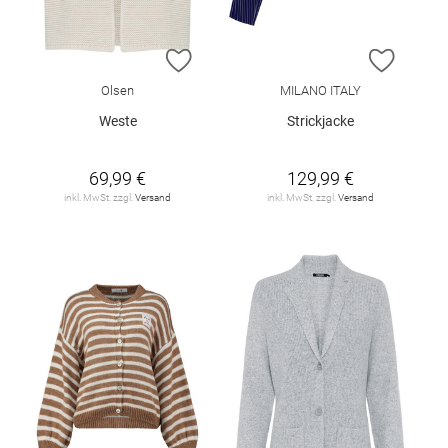
ZUR WUNSCHLISTE HINZUFÜGEN
ZUR W
Olsen
MILANO ITALY
Weste
Strickjacke
69,99 €
129,99 €
inkl. MwSt. zzgl.
Versand
inkl. MwSt. zzgl.
Versand