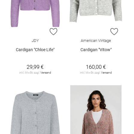
ZUR WUNSCHLISTE HINZUFÜGEN
ZUR W
JDY
American Vintage
Cardigan "Chloe Life"
Cardigan "Vitow"
29,99 €
160,00 €
inkl. MwSt. zzgl.
Versand
inkl. MwSt. zzgl.
Versand