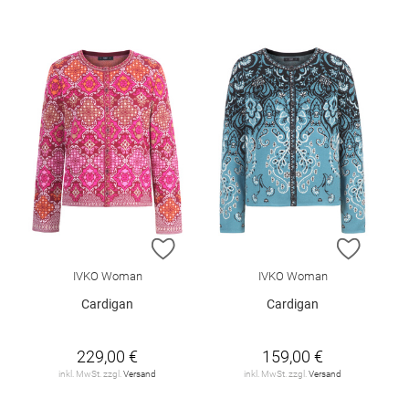
ZUR WUNSCHLISTE HINZUFÜGEN
ZUR W
IVKO Woman
IVKO Woman
Cardigan
Cardigan
229,00 €
159,00 €
inkl. MwSt. zzgl.
Versand
inkl. MwSt. zzgl.
Versand