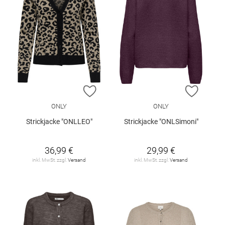
ZUR WUNSCHLISTE HINZUFÜGEN
ZUR W
ONLY
ONLY
Strickjacke "ONLLEO"
Strickjacke "ONLSimoni"
36,99 €
29,99 €
inkl. MwSt. zzgl.
Versand
inkl. MwSt. zzgl.
Versand