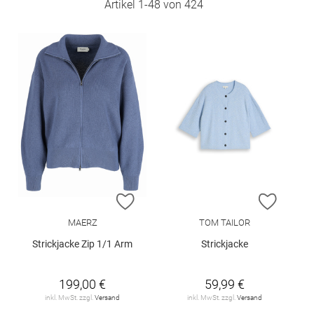
Artikel
1
-
48
von
424
ZUR WUNSCHLISTE HINZUFÜGEN
ZUR W
MAERZ
TOM TAILOR
Strickjacke Zip 1/1 Arm
Strickjacke
199,00 €
59,99 €
inkl. MwSt. zzgl.
Versand
inkl. MwSt. zzgl.
Versand