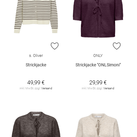
ZUR WUNSCHLISTE HINZUFÜGEN
ZUR W
s. Oliver
ONLY
Strickjacke
Strickjacke "ONLSimoni"
49,99 €
29,99 €
inkl. MwSt. zzgl.
Versand
inkl. MwSt. zzgl.
Versand