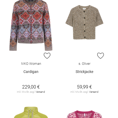
ZUR WUNSCHLISTE HINZUFÜGEN
ZUR W
IVKO Woman
s. Oliver
Cardigan
Strickjacke
229,00 €
59,99 €
inkl. MwSt. zzgl.
Versand
inkl. MwSt. zzgl.
Versand