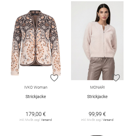
ZUR WUNSCHLISTE HINZUFÜGEN
ZUR W
IVKO Woman
MONARI
Strickjacke
Strickjacke
179,00 €
99,99 €
inkl. MwSt. zzgl.
Versand
inkl. MwSt. zzgl.
Versand