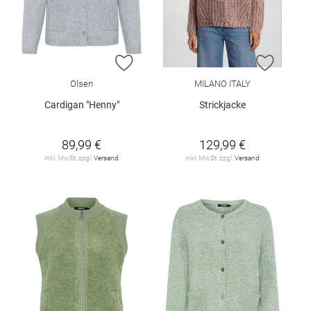
ZUR WUNSCHLISTE HINZUFÜGEN
ZUR W
Olsen
MILANO ITALY
Cardigan "Henny"
Strickjacke
89,99 €
129,99 €
inkl. MwSt. zzgl.
Versand
inkl. MwSt. zzgl.
Versand