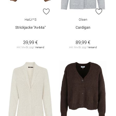
ZUR WUNSCHLISTE HINZUFÜGEN
ZUR W
HaILY*S
Olsen
Strickjacke "Av44a"
Cardigan
39,99 €
89,99 €
inkl. MwSt. zzgl.
Versand
inkl. MwSt. zzgl.
Versand