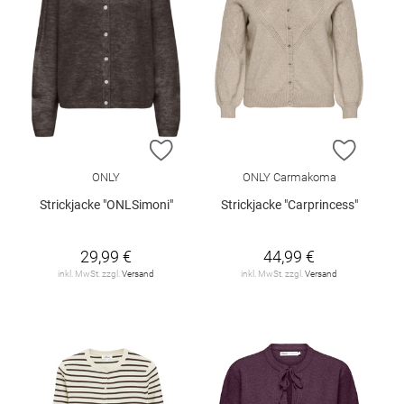
ZUR WUNSCHLISTE HINZUFÜGEN
ZUR W
ONLY
ONLY Carmakoma
Strickjacke "ONLSimoni"
Strickjacke "Carprincess"
29,99 €
44,99 €
inkl. MwSt. zzgl.
Versand
inkl. MwSt. zzgl.
Versand