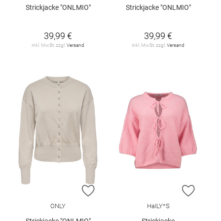
Strickjacke "ONLMIO"
Strickjacke "ONLMIO"
39,99 €
39,99 €
inkl. MwSt. zzgl.
Versand
inkl. MwSt. zzgl.
Versand
ZUR WUNSCHLISTE HINZUFÜGEN
ZUR W
ONLY
HaILY*S
Strickjacke "ONLMIO"
Strickjacke