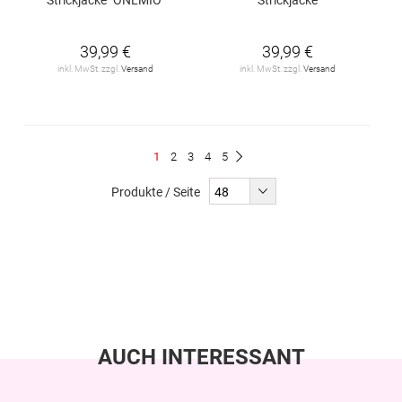
39,99 €
39,99 €
inkl. MwSt. zzgl.
Versand
inkl. MwSt. zzgl.
Versand
Seite
Du
Seite
Seite
Seite
Seite
1
2
3
4
5
Seite
Weiter
liest
Produkte / Seite
gerade
Seite
AUCH INTERESSANT