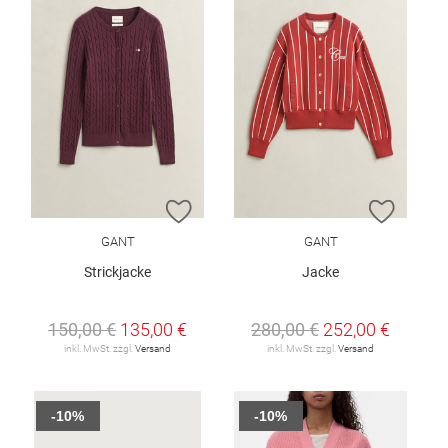
ZUR WUNSCHLISTE HINZUFÜGEN
ZUR W
GANT
GANT
Strickjacke
Jacke
150,00 €
135,00 €
280,00 €
252,00 €
inkl. MwSt. zzgl.
Versand
inkl. MwSt. zzgl.
Versand
-10%
-10%