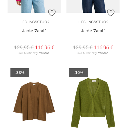
ZUR WUNSCHLISTE HINZUFÜGEN
ZUR W
LIEBLINGSSTÜCK
LIEBLINGSSTÜCK
Jacke "ZaraL"
Jacke "ZaraL"
129,95 €
116,96 €
129,95 €
116,96 €
inkl. MwSt. zzgl.
Versand
inkl. MwSt. zzgl.
Versand
-33%
-10%