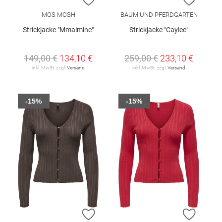
MOS MOSH
BAUM UND PFERDGARTEN
Strickjacke "Mmalmine"
Strickjacke "Caylee"
149,00 €
134,10 €
259,00 €
233,10 €
inkl. MwSt. zzgl.
Versand
inkl. MwSt. zzgl.
Versand
-15%
-15%
ZUR WUNSCHLISTE HINZUFÜGEN
ZUR W