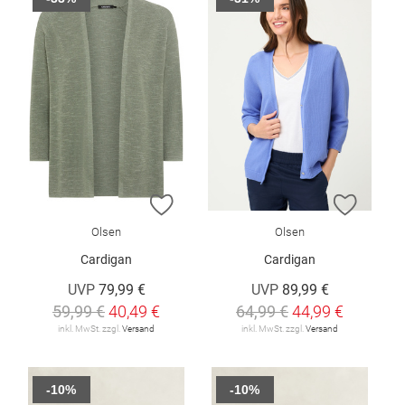
ZUR WUNSCHLISTE HINZUFÜGEN
ZUR W
Olsen
Olsen
Cardigan
Cardigan
UVP
79,99 €
UVP
89,99 €
59,99 €
40,49 €
64,99 €
44,99 €
inkl. MwSt. zzgl.
Versand
inkl. MwSt. zzgl.
Versand
-10%
-10%