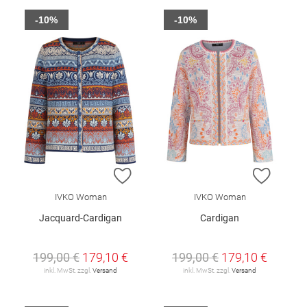
-10%
-10%
ZUR WUNSCHLISTE HINZUFÜGEN
ZUR W
IVKO Woman
IVKO Woman
Jacquard-Cardigan
Cardigan
199,00 €
179,10 €
199,00 €
179,10 €
inkl. MwSt. zzgl.
Versand
inkl. MwSt. zzgl.
Versand