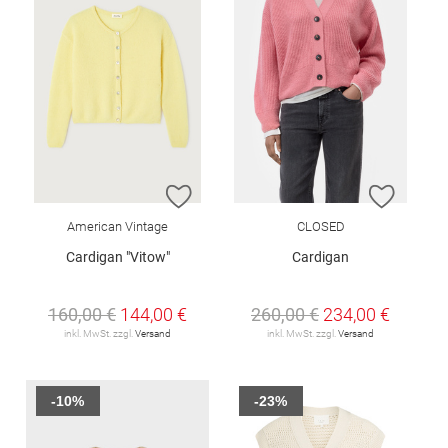
ZUR WUNSCHLISTE HINZUFÜGEN
ZUR W
American Vintage
CLOSED
Cardigan "Vitow"
Cardigan
160,00 €
144,00 €
260,00 €
234,00 €
inkl. MwSt. zzgl.
Versand
inkl. MwSt. zzgl.
Versand
-10%
-23%