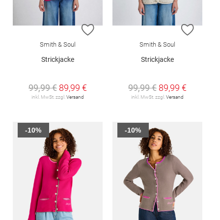
ZUR WUNSCHLISTE HINZUFÜGEN
ZUR W
Smith & Soul
Smith & Soul
Strickjacke
Strickjacke
99,99 €
89,99 €
99,99 €
89,99 €
inkl. MwSt. zzgl.
Versand
inkl. MwSt. zzgl.
Versand
-10%
-10%