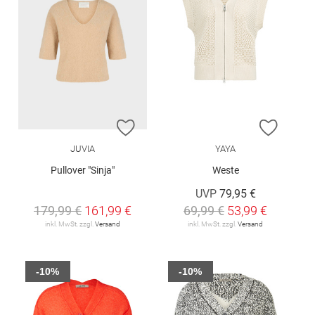
ZUR WUNSCHLISTE HINZUFÜGEN
ZUR W
JUVIA
YAYA
Pullover "Sinja"
Weste
UVP
79,95 €
179,99 €
161,99 €
69,99 €
53,99 €
inkl. MwSt. zzgl.
Versand
inkl. MwSt. zzgl.
Versand
-10%
-10%