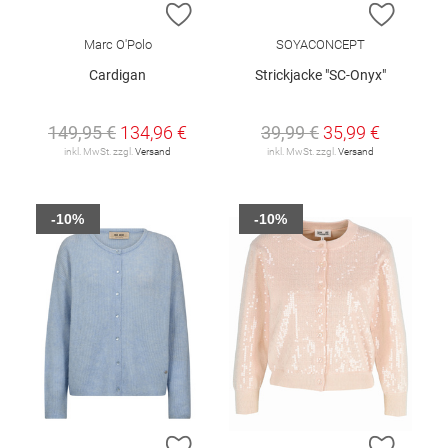
ZUR WUNSCHLISTE HINZUFÜGEN
ZUR W
Marc O'Polo
SOYACONCEPT
Cardigan
Strickjacke "SC-Onyx"
149,95 €
134,96 €
39,99 €
35,99 €
inkl. MwSt. zzgl.
Versand
inkl. MwSt. zzgl.
Versand
-10%
-10%
ZUR WUNSCHLISTE HINZUFÜGEN
ZUR W