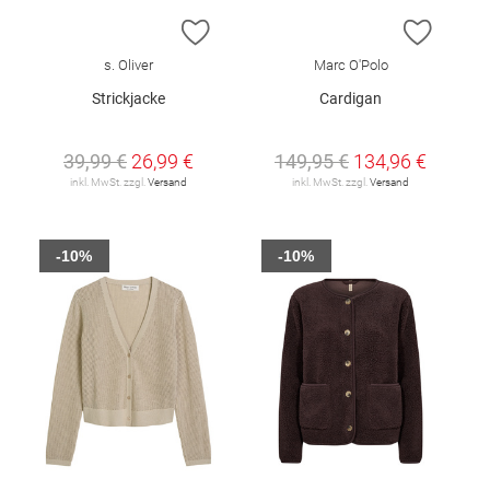
ZUR WUNSCHLISTE HINZUFÜGEN
ZUR W
s. Oliver
Marc O'Polo
Strickjacke
Cardigan
39,99 €
26,99 €
149,95 €
134,96 €
inkl. MwSt. zzgl.
Versand
inkl. MwSt. zzgl.
Versand
-10%
-10%