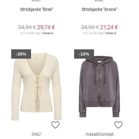
Strickjacke "Bree"
Strickjacke "Arona"
34,99 €
29,74 €
34,99 €
21,24 €
inkl. MwSt. zzgl.
Versand
inkl. MwSt. zzgl.
Versand
-39%
-10%
ZUR WUNSCHLISTE HINZUFÜGEN
ZUR W
ONLY
WasabiConcept