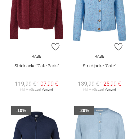
ZUR WUNSCHLISTE HINZUFÜGEN
ZUR W
RABE
RABE
Strickjacke "Cafe Paris"
Strickjacke "Cafe"
119,99 €
107,99 €
139,99 €
125,99 €
inkl. MwSt. zzgl.
Versand
inkl. MwSt. zzgl.
Versand
-10%
-29%