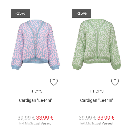
-15%
-15%
ZUR WUNSCHLISTE HINZUFÜGEN
ZUR W
HaILY*S
HaILY*S
Cardigan "Le44ni"
Cardigan "Le44ni"
39,99 €
33,99 €
39,99 €
33,99 €
inkl. MwSt. zzgl.
Versand
inkl. MwSt. zzgl.
Versand