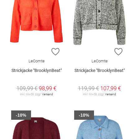
ZUR WUNSCHLISTE HINZUFÜGEN
ZUR W
LeComte
LeComte
Strickjacke "BrooklynBeat"
Strickjacke "BrooklynBeat"
109,99 €
98,99 €
119,99 €
107,99 €
inkl. MwSt. zzgl.
Versand
inkl. MwSt. zzgl.
Versand
-10%
-10%