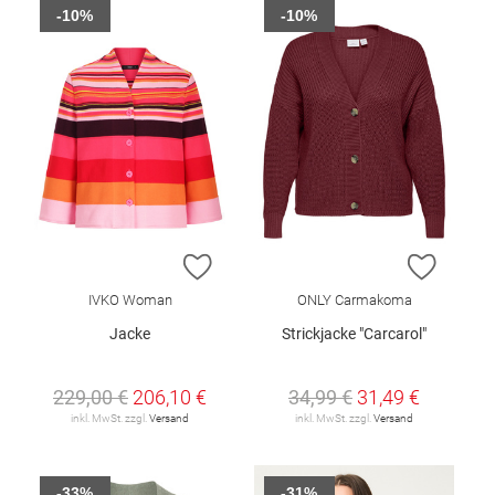
-10%
-10%
ZUR WUNSCHLISTE HINZUFÜGEN
ZUR W
IVKO Woman
ONLY Carmakoma
Jacke
Strickjacke "Carcarol"
229,00 €
206,10 €
34,99 €
31,49 €
inkl. MwSt. zzgl.
Versand
inkl. MwSt. zzgl.
Versand
-33%
-31%