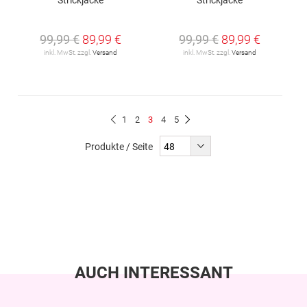
99,99 €
89,99 €
99,99 €
89,99 €
inkl. MwSt. zzgl.
Versand
inkl. MwSt. zzgl.
Versand
Seite
Seite
Seite
Du
Seite
Seite
Seite
Zurück
1
2
3
4
5
Seite
Weiter
liest
Produkte / Seite
gerade
Seite
AUCH INTERESSANT