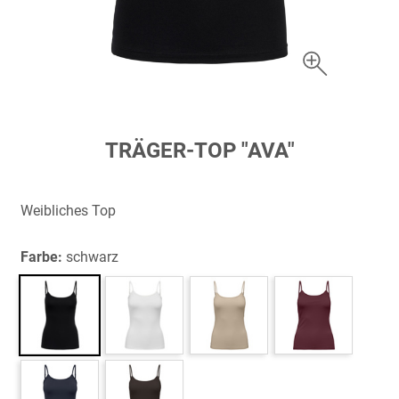
Zum
TRÄGER-TOP "AVA"
Anfang
der
Bildergalerie
Weibliches Top
springen
Farbe:
schwarz