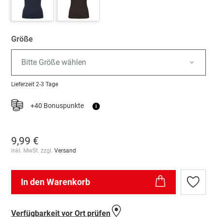
Größe
Bitte Größe wählen
Lieferzeit
2-3 Tage
+40 Bonuspunkte
i
9,99 €
inkl. MwSt. zzgl.
Versand
In den Warenkorb
Zur
Wunschl
hinzufü
Verfügbarkeit vor Ort prüfen