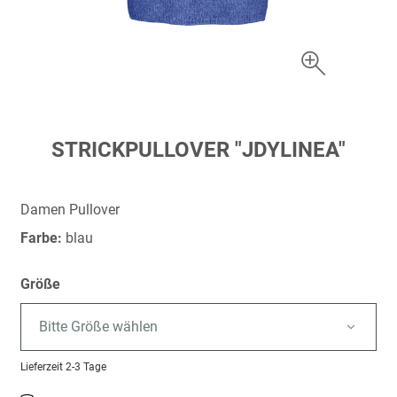
Zum
STRICKPULLOVER "JDYLINEA"
Anfang
der
Bildergalerie
Damen Pullover
springen
Farbe:
blau
Größe
Bitte Größe wählen
Lieferzeit
2-3 Tage