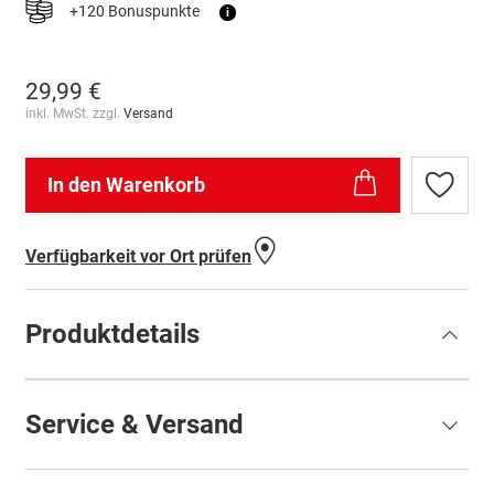
+120 Bonuspunkte
i
29,99 €
inkl. MwSt. zzgl.
Versand
In den Warenkorb
Zur
Wunschl
hinzufü
Verfügbarkeit vor Ort prüfen
Produktdetails
Service & Versand