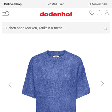
Online-Shop
Posthausen
Kaltenkirchen
Su
Zum
Ende
der
Bildergalerie
springen