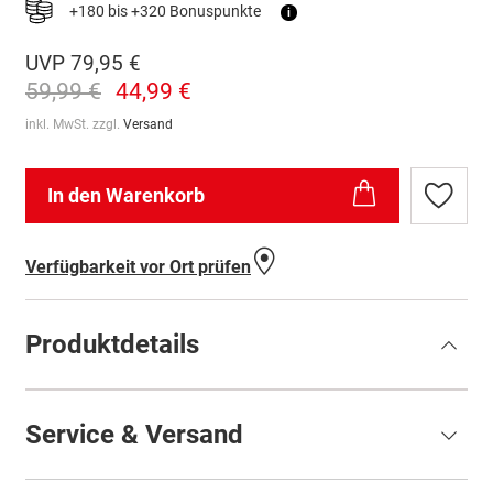
+180 bis +320 Bonuspunkte
i
UVP
79,95 €
59,99 €
44,99 €
inkl. MwSt. zzgl.
Versand
In den Warenkorb
Zur
Wunschl
hinzufü
Verfügbarkeit vor Ort prüfen
Produktdetails
Service & Versand