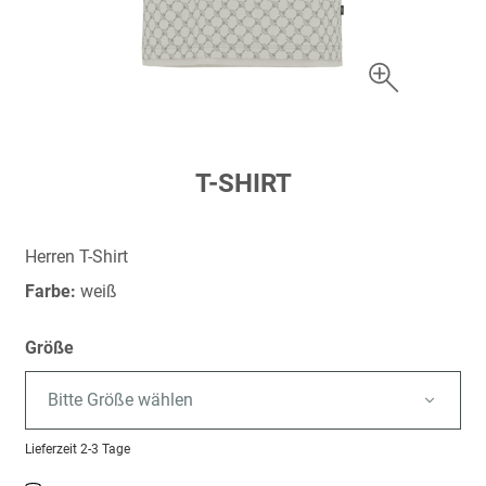
Zum
T-SHIRT
Anfang
der
Bildergalerie
Herren T-Shirt
springen
Farbe:
weiß
Größe
Bitte Größe wählen
Lieferzeit
2-3 Tage