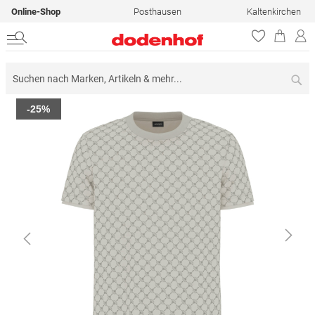
Online-Shop
Posthausen
Kaltenkirchen
Su
Zum
-25%
Ende
der
Bildergalerie
springen