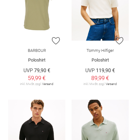
ZUR WUNSCHLISTE HINZUFÜGEN
ZUR W
BARBOUR
Tommy Hilfiger
Poloshirt
Poloshirt
UVP
79,90 €
UVP
119,90 €
59,99 €
89,99 €
inkl. MwSt. zzgl.
Versand
inkl. MwSt. zzgl.
Versand