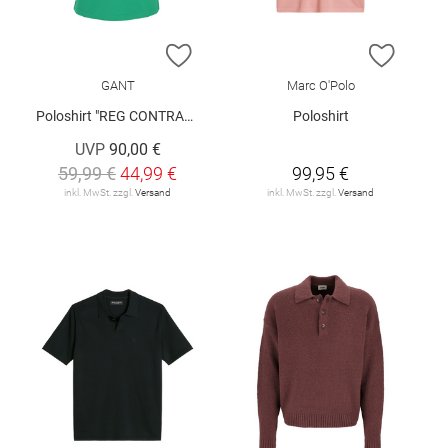
ZUR WUNSCHLISTE HINZUFÜGEN
ZUR W
GANT
Marc O'Polo
Poloshirt "REG CONTRAST"
Poloshirt
UVP
90,00 €
59,99 €
44,99 €
99,95 €
inkl. MwSt. zzgl.
Versand
inkl. MwSt. zzgl.
Versand