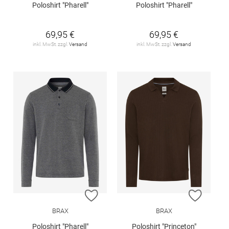
Poloshirt "Pharell"
Poloshirt "Pharell"
69,95 €
69,95 €
inkl. MwSt. zzgl.
Versand
inkl. MwSt. zzgl.
Versand
ZUR WUNSCHLISTE HINZUFÜGEN
ZUR W
BRAX
BRAX
Poloshirt "Pharell"
Poloshirt "Princeton"