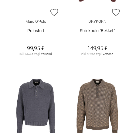
ZUR WUNSCHLISTE HINZUFÜGEN
ZUR W
Marc O'Polo
DRYKORN
Poloshirt
Strickpolo "Bekket"
99,95 €
149,95 €
inkl. MwSt. zzgl.
Versand
inkl. MwSt. zzgl.
Versand