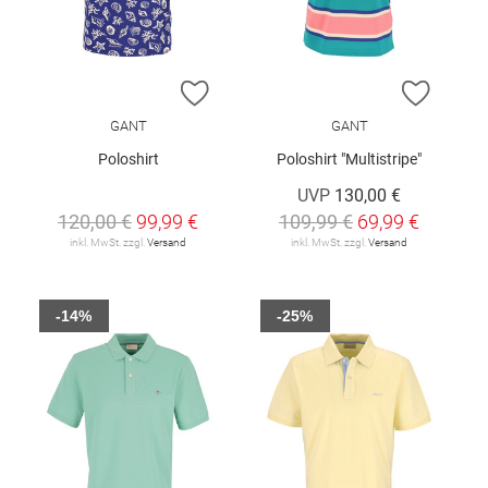
ZUR WUNSCHLISTE HINZUFÜGEN
ZUR W
GANT
GANT
Poloshirt
Poloshirt "Multistripe"
UVP
130,00 €
120,00 €
99,99 €
109,99 €
69,99 €
inkl. MwSt. zzgl.
Versand
inkl. MwSt. zzgl.
Versand
-14%
-25%