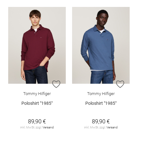
ZUR WUNSCHLISTE HINZUFÜGEN
ZUR W
Tommy Hilfiger
Tommy Hilfiger
Poloshirt "1985"
Poloshirt "1985"
89,90 €
89,90 €
inkl. MwSt. zzgl.
Versand
inkl. MwSt. zzgl.
Versand