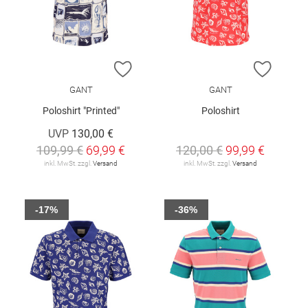
ZUR WUNSCHLISTE HINZUFÜGEN
ZUR W
GANT
GANT
Poloshirt "Printed"
Poloshirt
UVP
130,00 €
109,99 €
69,99 €
120,00 €
99,99 €
inkl. MwSt. zzgl.
Versand
inkl. MwSt. zzgl.
Versand
-17%
-36%