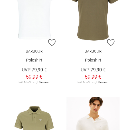
ZUR WUNSCHLISTE HINZUFÜGEN
ZUR W
BARBOUR
BARBOUR
Poloshirt
Poloshirt
UVP
79,90 €
UVP
79,90 €
59,99 €
59,99 €
inkl. MwSt. zzgl.
Versand
inkl. MwSt. zzgl.
Versand