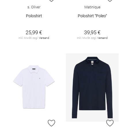
s. Oliver
Matinique
Poloshirt
Poloshirt "Poleo"
25,99 €
39,95 €
inkl. MwSt. zzgl.
Versand
inkl. MwSt. zzgl.
Versand
ZUR WUNSCHLISTE HINZUFÜGEN
ZUR W