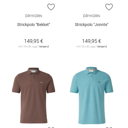
ZUR WUNSCHLISTE HINZUFÜGEN
ZUR W
DRYKORN
DRYKORN
Strickpolo "Bekket"
Strickpolo "Jonnte"
149,95 €
149,95 €
inkl. MwSt. zzgl.
Versand
inkl. MwSt. zzgl.
Versand