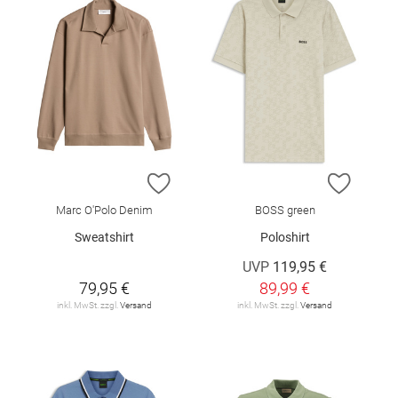
ZUR WUNSCHLISTE HINZUFÜGEN
ZUR W
Marc O'Polo Denim
BOSS green
Sweatshirt
Poloshirt
UVP
119,95 €
79,95 €
89,99 €
inkl. MwSt. zzgl.
Versand
inkl. MwSt. zzgl.
Versand