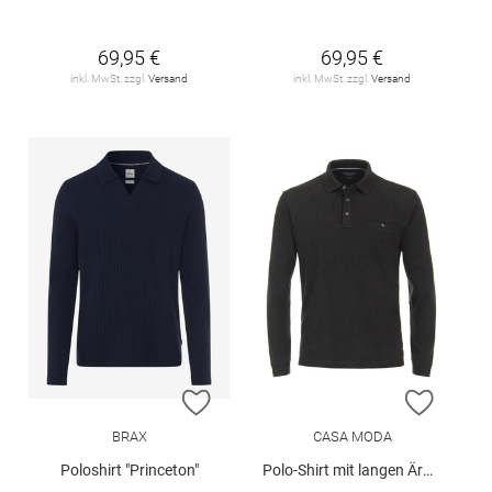
69,95 €
69,95 €
inkl. MwSt. zzgl.
Versand
inkl. MwSt. zzgl.
Versand
ZUR WUNSCHLISTE HINZUFÜGEN
ZUR W
BRAX
CASA MODA
Poloshirt "Princeton"
Polo-Shirt mit langen Ärmeln