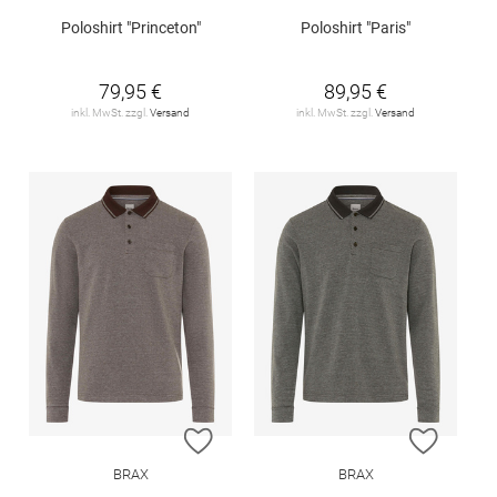
Poloshirt "Princeton"
Poloshirt "Paris"
79,95 €
89,95 €
inkl. MwSt. zzgl.
Versand
inkl. MwSt. zzgl.
Versand
ZUR WUNSCHLISTE HINZUFÜGEN
ZUR W
BRAX
BRAX