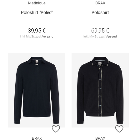
Matinique
BRAX
Poloshirt "Poleo"
Poloshirt
39,95 €
69,95 €
inkl. MwSt. zzgl.
Versand
inkl. MwSt. zzgl.
Versand
ZUR WUNSCHLISTE HINZUFÜGEN
ZUR W
BRAX
BRAX