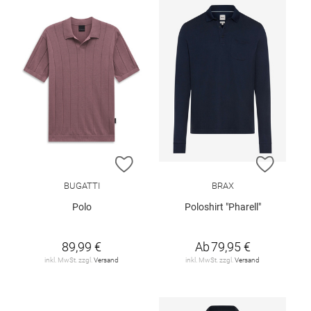
ZUR WUNSCHLISTE HINZUFÜGEN
ZUR W
BUGATTI
BRAX
Polo
Poloshirt "Pharell"
89,99 €
Ab
79,95 €
inkl. MwSt. zzgl.
Versand
inkl. MwSt. zzgl.
Versand