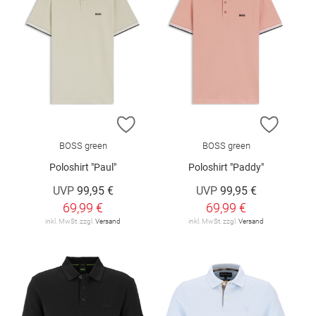
ZUR WUNSCHLISTE HINZUFÜGEN
ZUR W
BOSS green
BOSS green
Poloshirt "Paul"
Poloshirt "Paddy"
UVP
99,95 €
UVP
99,95 €
69,99 €
69,99 €
inkl. MwSt. zzgl.
Versand
inkl. MwSt. zzgl.
Versand