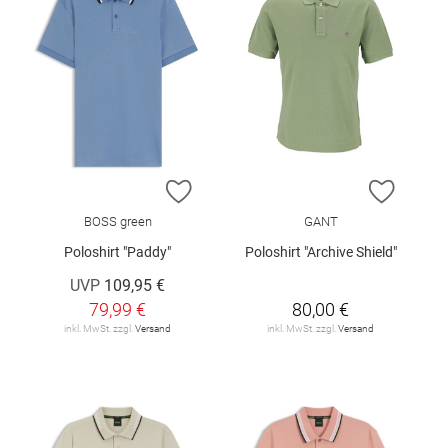
ZUR WUNSCHLISTE HINZUFÜGEN
ZUR W
BOSS green
GANT
Poloshirt "Paddy"
Poloshirt "Archive Shield"
UVP
109,95 €
79,99 €
80,00 €
inkl. MwSt. zzgl.
Versand
inkl. MwSt. zzgl.
Versand