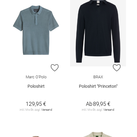
ZUR WUNSCHLISTE HINZUFÜGEN
ZUR W
Marc O'Polo
BRAX
Poloshirt
Poloshirt "Princeton"
129,95 €
Ab
89,95 €
inkl. MwSt. zzgl.
Versand
inkl. MwSt. zzgl.
Versand