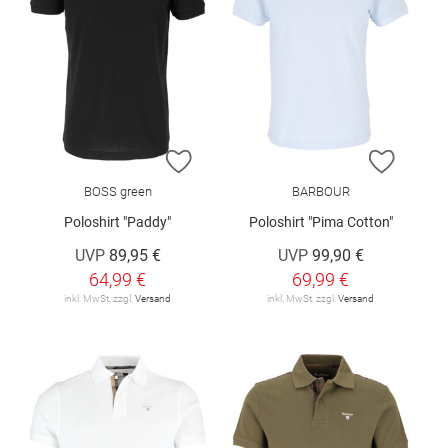
ZUR WUNSCHLISTE HINZUFÜGEN
ZUR W
BOSS green
BARBOUR
Poloshirt "Paddy"
Poloshirt "Pima Cotton"
UVP
89,95 €
UVP
99,90 €
64,99 €
69,99 €
inkl. MwSt. zzgl.
Versand
inkl. MwSt. zzgl.
Versand