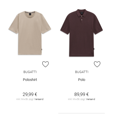
ZUR WUNSCHLISTE HINZUFÜGEN
ZUR W
BUGATTI
BUGATTI
Poloshirt
Polo
29,99 €
89,99 €
inkl. MwSt. zzgl.
Versand
inkl. MwSt. zzgl.
Versand