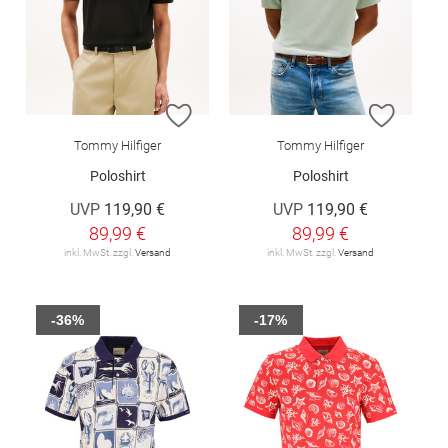
ZUR WUNSCHLISTE HINZUFÜGEN
ZUR W
Tommy Hilfiger
Tommy Hilfiger
Poloshirt
Poloshirt
UVP
119,90 €
UVP
119,90 €
89,99 €
89,99 €
inkl. MwSt. zzgl.
Versand
inkl. MwSt. zzgl.
Versand
-36%
-17%