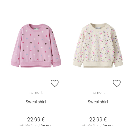
ZUR WUNSCHLISTE HINZUFÜGEN
ZUR W
name it
name it
Sweatshirt
Sweatshirt
22,99 €
22,99 €
inkl. MwSt. zzgl.
Versand
inkl. MwSt. zzgl.
Versand