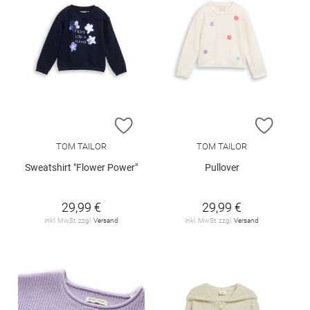
ZUR WUNSCHLISTE HINZUFÜGEN
ZUR W
TOM TAILOR
TOM TAILOR
Sweatshirt "Flower Power"
Pullover
29,99 €
29,99 €
inkl. MwSt. zzgl.
Versand
inkl. MwSt. zzgl.
Versand