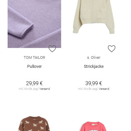
ZUR WUNSCHLISTE HINZUFÜGEN
ZUR W
TOM TAILOR
s. Oliver
Pullover
Strickjacke
29,99 €
39,99 €
inkl. MwSt. zzgl.
Versand
inkl. MwSt. zzgl.
Versand