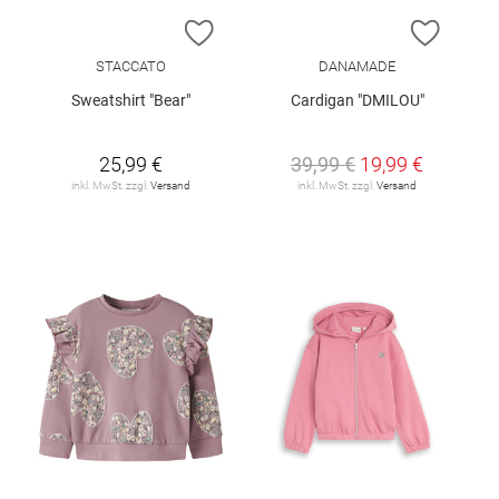
ZUR WUNSCHLISTE HINZUFÜGEN
ZUR W
STACCATO
DANAMADE
Sweatshirt "Bear"
Cardigan "DMILOU"
25,99 €
39,99 €
19,99 €
inkl. MwSt. zzgl.
Versand
inkl. MwSt. zzgl.
Versand