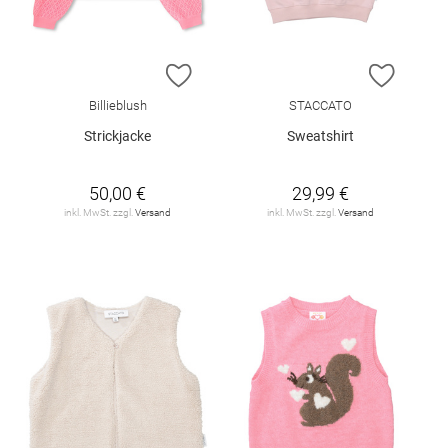
ZUR WUNSCHLISTE HINZUFÜGEN
ZUR W
Billieblush
STACCATO
Strickjacke
Sweatshirt
50,00 €
29,99 €
inkl. MwSt. zzgl.
Versand
inkl. MwSt. zzgl.
Versand