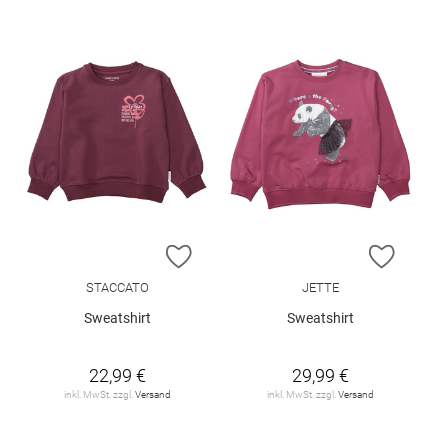
ZUR WUNSCHLISTE HINZUFÜGEN
ZUR W
STACCATO
JETTE
Sweatshirt
Sweatshirt
22,99 €
29,99 €
inkl. MwSt. zzgl.
Versand
inkl. MwSt. zzgl.
Versand