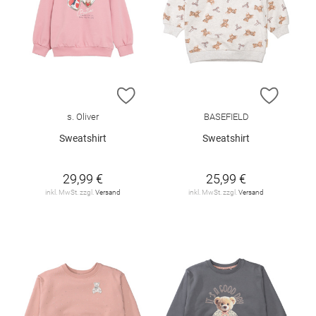
ZUR WUNSCHLISTE HINZUFÜGEN
ZUR W
s. Oliver
BASEFIELD
Sweatshirt
Sweatshirt
29,99 €
25,99 €
inkl. MwSt. zzgl.
Versand
inkl. MwSt. zzgl.
Versand