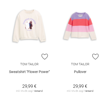
ZUR WUNSCHLISTE HINZUFÜGEN
ZUR W
TOM TAILOR
TOM TAILOR
Sweatshirt "Flower Power"
Pullover
29,99 €
29,99 €
inkl. MwSt. zzgl.
Versand
inkl. MwSt. zzgl.
Versand