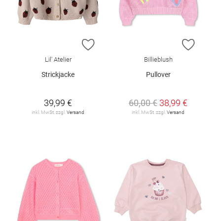
ZUR WUNSCHLISTE HINZUFÜGEN
ZUR W
Lil' Atelier
Billieblush
Strickjacke
Pullover
39,99 €
60,00 €
38,99 €
inkl. MwSt. zzgl.
Versand
inkl. MwSt. zzgl.
Versand