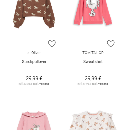
ZUR WUNSCHLISTE HINZUFÜGEN
ZUR W
s. Oliver
TOM TAILOR
Strickpullover
Sweatshirt
29,99 €
29,99 €
inkl. MwSt. zzgl.
Versand
inkl. MwSt. zzgl.
Versand