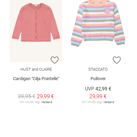
ZUR WUNSCHLISTE HINZUFÜGEN
ZUR W
HUST and CLAIRE
STACCATO
Cardigan "Cilja Pointelle"
Pullover
UVP
42,99 €
39,95 €
29,99 €
29,99 €
inkl. MwSt. zzgl.
Versand
inkl. MwSt. zzgl.
Versand