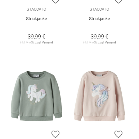
STACCATO
STACCATO
Strickjacke
Strickjacke
39,99 €
39,99 €
inkl. MwSt. zzgl.
Versand
inkl. MwSt. zzgl.
Versand
ZUR WUNSCHLISTE HINZUFÜGEN
ZUR W