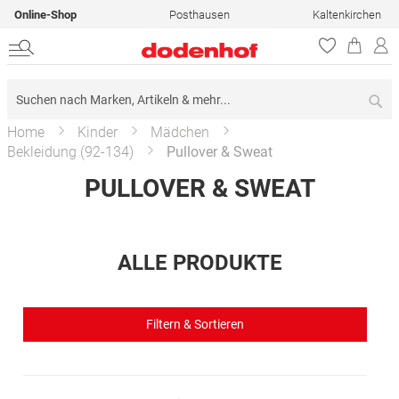
Online-Shop
Posthausen
Kaltenkirchen
Su
Home
Kinder
Mädchen
Bekleidung (92-134)
Pullover & Sweat
PULLOVER & SWEAT
ALLE PRODUKTE
Filtern & Sortieren