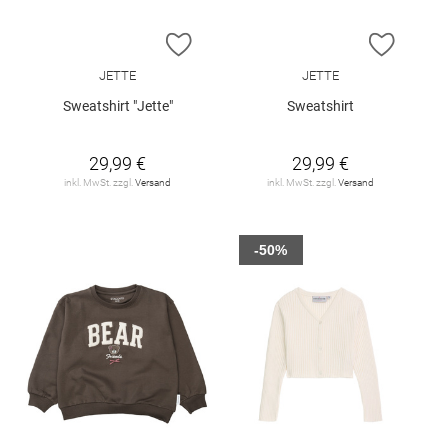
ZUR WUNSCHLISTE HINZUFÜGEN
ZUR W
JETTE
JETTE
Sweatshirt "Jette"
Sweatshirt
29,99 €
29,99 €
inkl. MwSt. zzgl.
Versand
inkl. MwSt. zzgl.
Versand
-50%