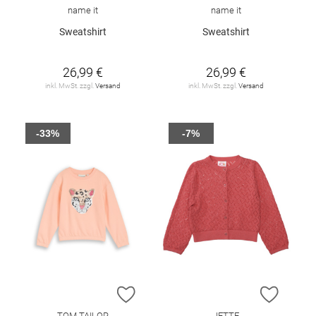
name it
name it
Sweatshirt
Sweatshirt
26,99 €
26,99 €
inkl. MwSt. zzgl.
Versand
inkl. MwSt. zzgl.
Versand
-33%
-7%
ZUR WUNSCHLISTE HINZUFÜGEN
ZUR W
TOM TAILOR
JETTE