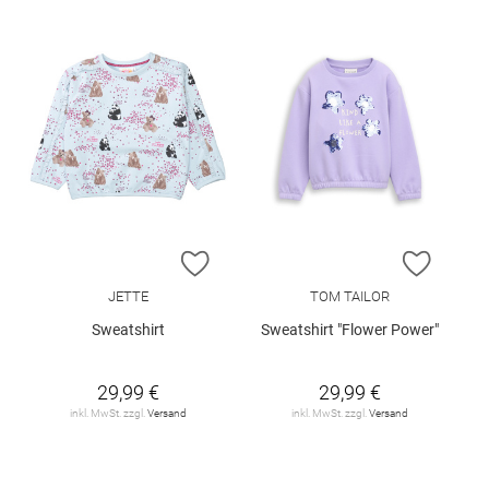
ZUR WUNSCHLISTE HINZUFÜGEN
ZUR W
JETTE
TOM TAILOR
Sweatshirt
Sweatshirt "Flower Power"
29,99 €
29,99 €
inkl. MwSt. zzgl.
Versand
inkl. MwSt. zzgl.
Versand