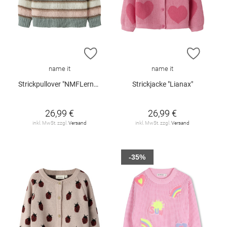
ZUR WUNSCHLISTE HINZUFÜGEN
ZUR W
name it
name it
Strickpullover "NMFLernort"
Strickjacke "Lianax"
26,99 €
26,99 €
inkl. MwSt. zzgl.
Versand
inkl. MwSt. zzgl.
Versand
-35%