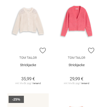
ZUR WUNSCHLISTE HINZUFÜGEN
ZUR W
TOM TAILOR
TOM TAILOR
Strickjacke
Strickjacke
35,99 €
29,99 €
inkl. MwSt. zzgl.
Versand
inkl. MwSt. zzgl.
Versand
-25%