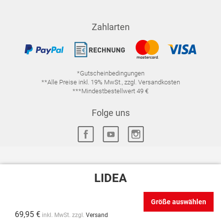
Zahlarten
*Gutscheinbedingungen
**Alle Preise inkl. 19% MwSt., zzgl. Versandkosten
***Mindestbestellwert 49 €
Folge uns
LIDEA
IMPRESSUM
FAQ
DATENSCHUTZ
DATENSCHUTZ-EINSTELLUNGEN
WIDERRUFSRECHT
Größe auswählen
VERTRAG WIDERRUFEN
AGB
69,95 €
inkl. MwSt. zzgl.
Versand