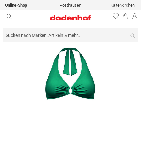
Online-Shop
Posthausen
Kaltenkirchen
Su
Zum
Ende
der
Bildergalerie
springen