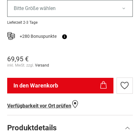
Bitte Größe wählen
Lieferzeit
2-3 Tage
+280 Bonuspunkte
i
69,95 €
inkl. MwSt. zzgl.
Versand
In den Warenkorb
Zur
Wunschl
hinzufü
Verfügbarkeit vor Ort prüfen
Produktdetails