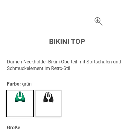
Zum
BIKINI TOP
Anfang
der
Bildergalerie
Damen Neckholder-Bikini-Oberteil mit Softschalen und
springen
Schmuckelement im Retro-Stil
Farbe:
grün
Größe