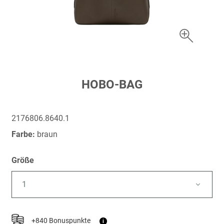
Zum
HOBO-BAG
Anfang
der
Bildergalerie
2176806.8640.1
springen
Farbe:
braun
Größe
1
+840 Bonuspunkte
i