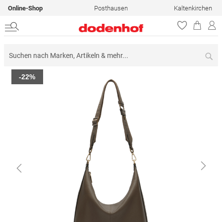
Online-Shop
Posthausen
Kaltenkirchen
Su
Zum
-22%
Ende
der
Bildergalerie
springen