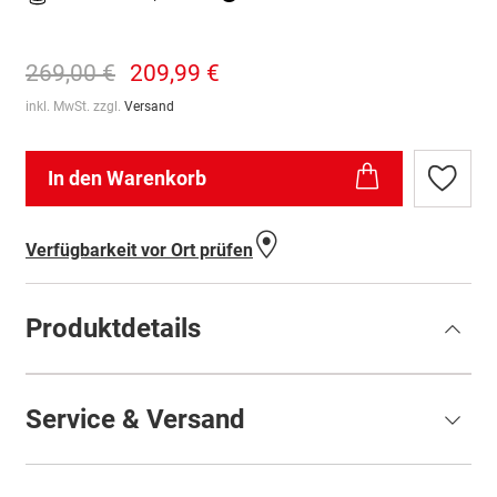
269,00 €
209,99 €
inkl. MwSt. zzgl.
Versand
In den Warenkorb
Zur
Wunschl
hinzufü
Verfügbarkeit vor Ort prüfen
Produktdetails
Service & Versand