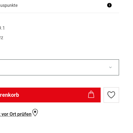
nuspunkte
i
9.1
rz
arenkorb
Zur
Wunschlist
hinzufügen
 vor Ort prüfen