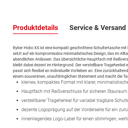
Zum
Anfang
Produktdetails
Service & Versand
der
Bildergalerie
springen
Ryker Hobo XS ist eine kompakt geschnittene Schultertasche mit k
setzt auf ein kompromisslos minimalistisches Design, das im All
abendlichen Anlässen. Das übersichtliche Hauptfach mit Reißversc
bleibt dabei dezent im Hintergrund. Der verstellbare Tragehenkel
passt sich flexibel an individuelle Vorlieben an. Eine zurückhalt
einem souveränen, unaufdringlichen Statement und macht die Tasch
kleines, kompaktes Format mit klarer, minimalistische
Hauptfach mit Reißverschluss für sicheren Stauraum 
verstellbarer Tragehenkel für variabel tragbare Schul
dezente Logoprägung auf der Vorderseite für ein zur
innenliegendes Logo-Label für einen stimmigen, wert