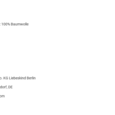
r: 100% Baumwolle
o. KG Liebeskind Berlin
dorf, DE
com