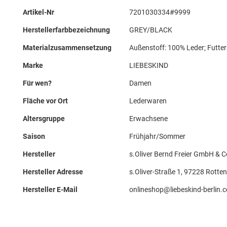
Mehr
Artikel-Nr
7201030334#9999
Informationen
Herstellerfarbbezeichnung
GREY/BLACK
Materialzusammensetzung
Außenstoff: 100% Leder; Futte
Marke
LIEBESKIND
Für wen?
Damen
Fläche vor Ort
Lederwaren
Altersgruppe
Erwachsene
Saison
Frühjahr/Sommer
Hersteller
s.Oliver Bernd Freier GmbH & C
Hersteller Adresse
s.Oliver-Straße 1, 97228 Rotten
Hersteller E-Mail
onlineshop@liebeskind-berlin.