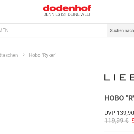
DENN ES IST DEINE WELT
MEN
dtaschen
Hobo "Ryker"
HOBO "R
UVP
139,90
119,99 €