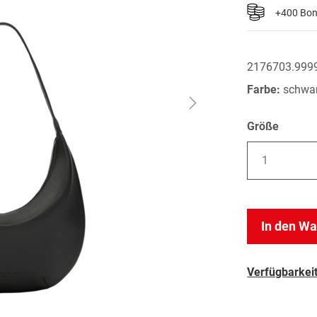
+400 Bo
2176703.999
Farbe:
schwa
Größe
1
In den W
Verfügbarkeit