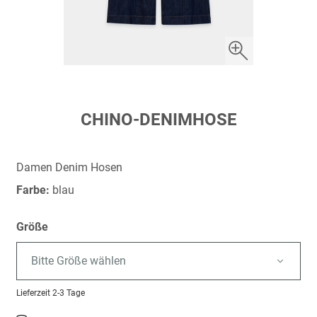
Zum
CHINO-DENIMHOSE
Anfang
der
Bildergalerie
Damen Denim Hosen
springen
Farbe:
blau
Größe
Bitte Größe wählen
Lieferzeit
2-3 Tage