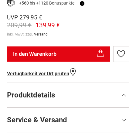
+560 bis +1120 Bonuspunkte
i
UVP
279,95 €
209,99 €
139,99 €
inkl. MwSt. zzgl.
Versand
In den Warenkorb
Zur
Wunschl
hinzufü
Verfügbarkeit vor Ort prüfen
Produktdetails
Service & Versand