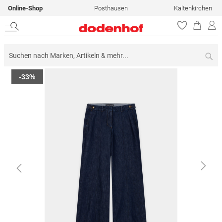
Online-Shop
Posthausen
Kaltenkirchen
Su
Zum
-33%
Ende
der
Bildergalerie
springen