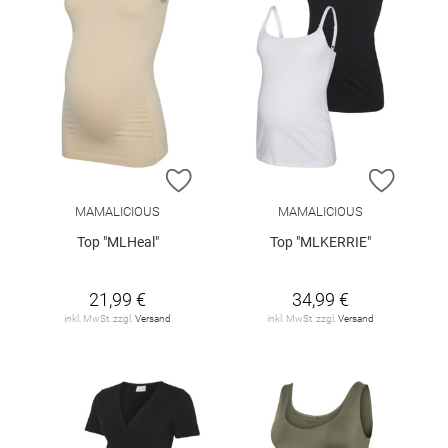
ZUR WUNSCHLISTE HINZUFÜGEN
ZUR W
MAMALICIOUS
MAMALICIOUS
Top "MLHeal"
Top "MLKERRIE"
21,99 €
34,99 €
inkl. MwSt. zzgl.
Versand
inkl. MwSt. zzgl.
Versand