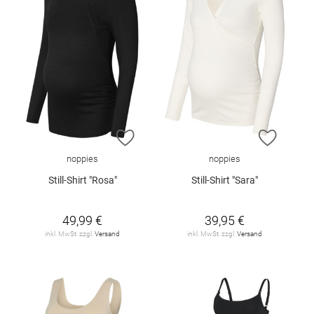
ZUR WUNSCHLISTE HINZUFÜGEN
ZUR W
noppies
noppies
Still-Shirt "Rosa"
Still-Shirt "Sara"
49,99 €
39,95 €
inkl. MwSt. zzgl.
Versand
inkl. MwSt. zzgl.
Versand