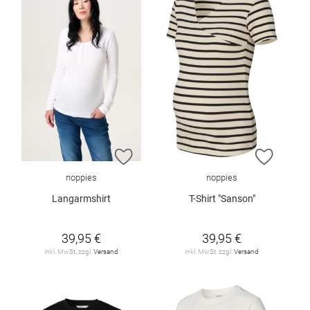
ZUR WUNSCHLISTE HINZUFÜGEN
ZUR W
noppies
noppies
Langarmshirt
T-Shirt "Sanson"
39,95 €
39,95 €
inkl. MwSt. zzgl.
Versand
inkl. MwSt. zzgl.
Versand