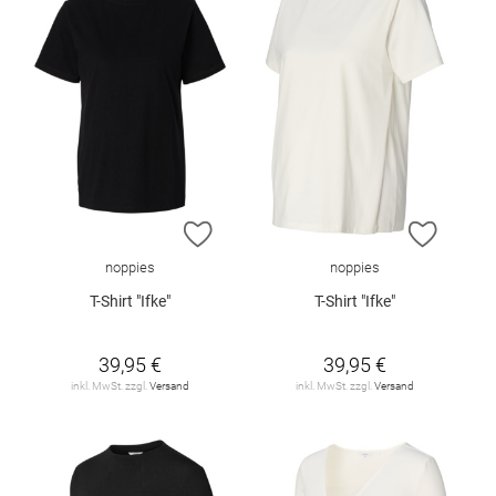
ZUR WUNSCHLISTE HINZUFÜGEN
ZUR W
noppies
noppies
T-Shirt "Ifke"
T-Shirt "Ifke"
39,95 €
39,95 €
inkl. MwSt. zzgl.
Versand
inkl. MwSt. zzgl.
Versand