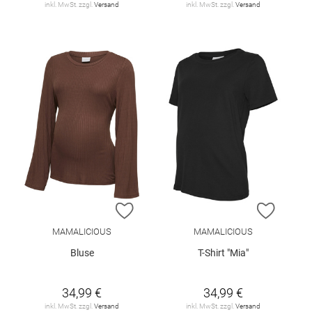
inkl. MwSt. zzgl.
Versand
inkl. MwSt. zzgl.
Versand
ZUR WUNSCHLISTE HINZUFÜGEN
ZUR W
MAMALICIOUS
MAMALICIOUS
Bluse
T-Shirt "Mia"
34,99 €
34,99 €
inkl. MwSt. zzgl.
Versand
inkl. MwSt. zzgl.
Versand