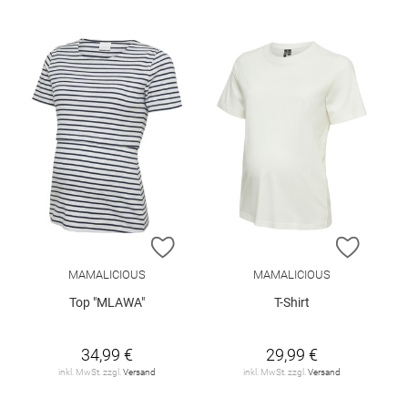
ZUR WUNSCHLISTE HINZUFÜGEN
ZUR W
MAMALICIOUS
MAMALICIOUS
Top "MLAWA"
T-Shirt
34,99 €
29,99 €
inkl. MwSt. zzgl.
Versand
inkl. MwSt. zzgl.
Versand