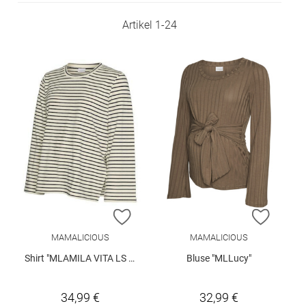
Artikel
1
-
24
ZUR WUNSCHLISTE HINZUFÜGEN
ZUR W
MAMALICIOUS
MAMALICIOUS
Shirt "MLAMILA VITA LS JRS WIDE SLEEVE TOP"
Bluse "MLLucy"
34,99 €
32,99 €