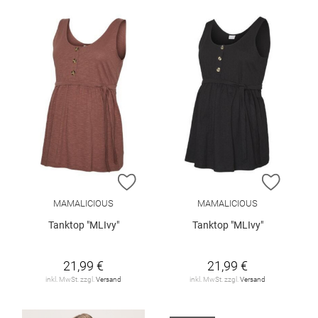
ZUR WUNSCHLISTE HINZUFÜGEN
ZUR W
MAMALICIOUS
MAMALICIOUS
Tanktop "MLIvy"
Tanktop "MLIvy"
21,99 €
21,99 €
inkl. MwSt. zzgl.
Versand
inkl. MwSt. zzgl.
Versand