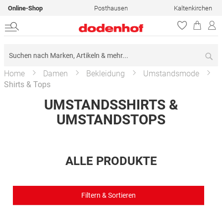
Online-Shop
Posthausen
Kaltenkirchen
Su
Home
Damen
Bekleidung
Umstandsmode
Shirts & Tops
UMSTANDSSHIRTS &
UMSTANDSTOPS
ALLE PRODUKTE
Filtern & Sortieren