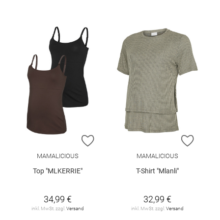
ZUR WUNSCHLISTE HINZUFÜGEN
ZUR W
MAMALICIOUS
MAMALICIOUS
Top "MLKERRIE"
T-Shirt "Mlanli"
34,99 €
32,99 €
inkl. MwSt. zzgl.
Versand
inkl. MwSt. zzgl.
Versand