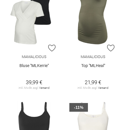
ZUR WUNSCHLISTE HINZUFÜGEN
ZUR W
MAMALICIOUS
MAMALICIOUS
Bluse "MLKerrie"
Top "MLHeal"
39,99 €
21,99 €
inkl. MwSt. zzgl.
Versand
inkl. MwSt. zzgl.
Versand
-11%