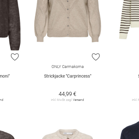
ZUR WUNSCHLISTE HINZUFÜGEN
ZUR WUNSCHLIST
ONLY Carmakoma
moni"
Strickjacke "Carprincess"
44,99 €
and
inkl. MwSt. zzgl.
Versand
inkl.