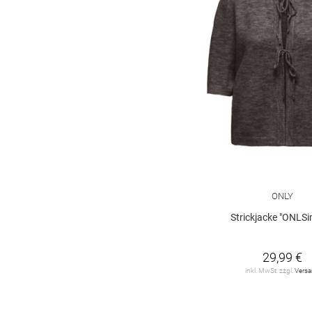
ONLY
Strickjacke "ONLSi
29,99 €
inkl. MwSt. zzgl.
Vers