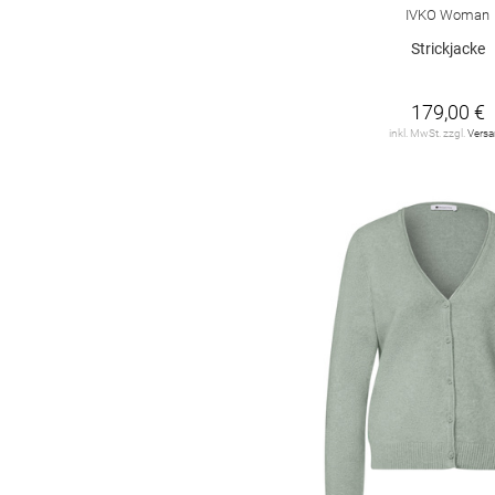
Fischgrätmuster
1
IVKO Woman
Strickjacke
Logoprint
1
Mottoprint
1
179,00 €
inkl. MwSt. zzgl.
Vers
argyle
1