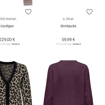
E HINZUFÜGEN
ZUR WUNSCHLISTE HINZUFÜGEN
ZUR W
IVKO Woman
s. Oliver
Cardigan
Strickjacke
229,00 €
59,99 €
 MwSt. zzgl.
Versand
inkl. MwSt. zzgl.
Versand