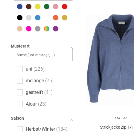
Musterart
uni
226
melange
76
gestreift
41
Ajour
23
gemustert
17
MAERZ
Saison
Animalprint
6
Strickjacke Zip 1/
Herbst/Winter
184