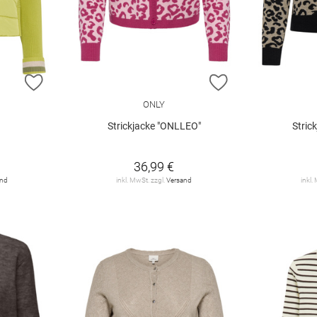
ZUR WUNSCHLISTE HINZUFÜGEN
ZUR WUNSCHLIST
ONLY
Strickjacke "ONLLEO"
Stric
36,99 €
and
inkl. MwSt. zzgl.
Versand
inkl.