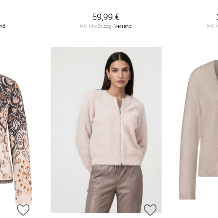
59,99 €
and
inkl. MwSt. zzgl.
Versand
inkl.
ZUR WUNSCHLISTE HINZUFÜGEN
ZUR WUNSCHLIST