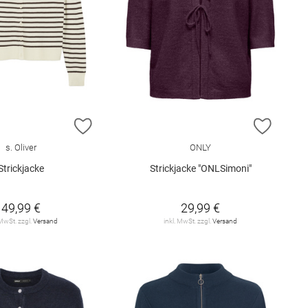
E HINZUFÜGEN
ZUR WUNSCHLISTE HINZUFÜGEN
ZUR W
s. Oliver
ONLY
Strickjacke
Strickjacke "ONLSimoni"
49,99 €
29,99 €
 MwSt. zzgl.
Versand
inkl. MwSt. zzgl.
Versand