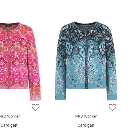
E HINZUFÜGEN
ZUR WUNSCHLISTE HINZUFÜGEN
ZUR W
IVKO Woman
IVKO Woman
Cardigan
Cardigan