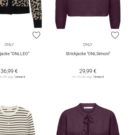
E HINZUFÜGEN
ZUR WUNSCHLISTE HINZUFÜGEN
ZUR W
ONLY
ONLY
kjacke "ONLLEO"
Strickjacke "ONLSimoni"
36,99 €
29,99 €
 MwSt. zzgl.
Versand
inkl. MwSt. zzgl.
Versand