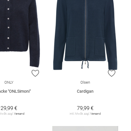
E HINZUFÜGEN
ZUR WUNSCHLISTE HINZUFÜGEN
ZUR W
ONLY
Olsen
jacke "ONLSimoni"
Cardigan
29,99 €
79,99 €
 MwSt. zzgl.
Versand
inkl. MwSt. zzgl.
Versand