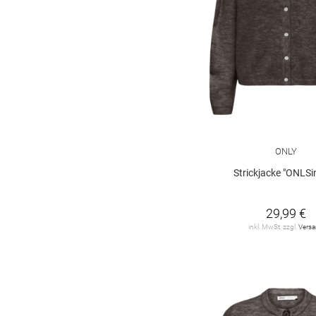
ONLY
Strickjacke "ONLSi
29,99 €
inkl. MwSt. zzgl.
Vers