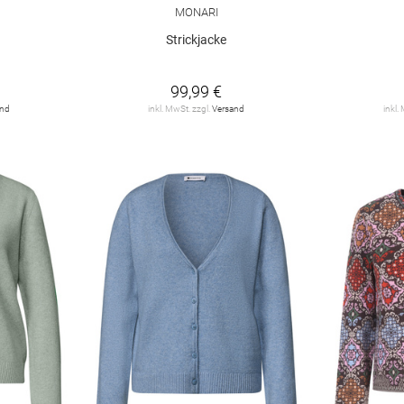
MONARI
Strickjacke
99,99 €
and
inkl. MwSt. zzgl.
Versand
inkl.