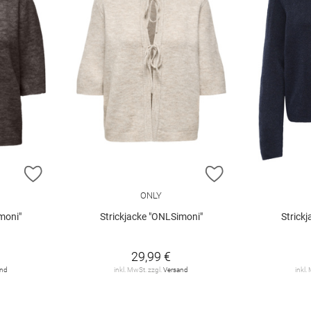
ZUR WUNSCHLISTE HINZUFÜGEN
ZUR WUNSCHLIST
ONLY
moni"
Strickjacke "ONLSimoni"
Strick
29,99 €
and
inkl. MwSt. zzgl.
Versand
inkl.