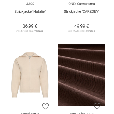
JJXX
ONLY Carmakoma
Strickjacke "Natalie"
Strickjacke "CARZOEY"
36,99 €
49,99 €
inkl. MwSt. zzgl.
Versand
inkl. MwSt. zzgl.
Versand
ZUR WUNSCHLISTE HINZUFÜGEN
ZUR W
camel active
Tom Tailor PLUS