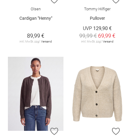
Olsen
Tommy Hilfiger
Cardigan "Henny"
Pullover
UVP
129,90 €
89,99 €
99,99 €
69,99 €
inkl. MwSt. zzgl.
Versand
inkl. MwSt. zzgl.
Versand
ZUR WUNSCHLISTE HINZUFÜGEN
ZUR W