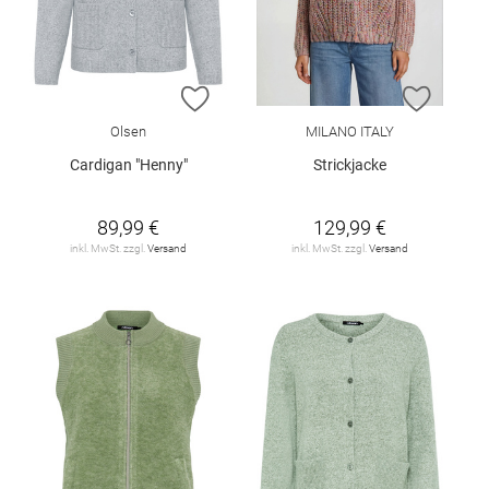
ZUR WUNSCHLISTE HINZUFÜGEN
ZUR W
Olsen
MILANO ITALY
Cardigan "Henny"
Strickjacke
89,99 €
129,99 €
inkl. MwSt. zzgl.
Versand
inkl. MwSt. zzgl.
Versand