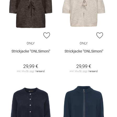
ZUR WUNSCHLISTE HINZUFÜGEN
ZUR W
ONLY
ONLY
Strickjacke "ONLSimoni"
Strickjacke "ONLSimoni"
29,99 €
29,99 €
inkl. MwSt. zzgl.
Versand
inkl. MwSt. zzgl.
Versand