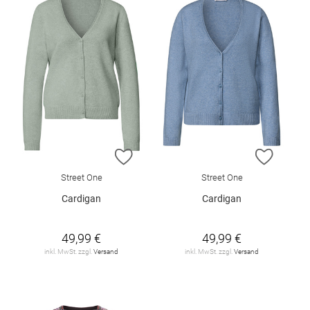
ZUR WUNSCHLISTE HINZUFÜGEN
ZUR W
Street One
Street One
Cardigan
Cardigan
49,99 €
49,99 €
inkl. MwSt. zzgl.
Versand
inkl. MwSt. zzgl.
Versand