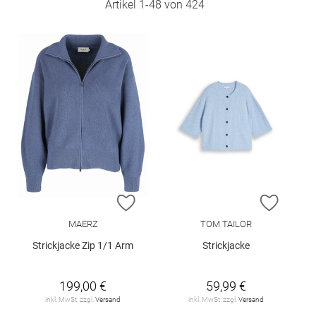
Artikel
1
-
48
von
424
ZUR WUNSCHLISTE HINZUFÜGEN
ZUR W
MAERZ
TOM TAILOR
Strickjacke Zip 1/1 Arm
Strickjacke
199,00 €
59,99 €
inkl. MwSt. zzgl.
Versand
inkl. MwSt. zzgl.
Versand