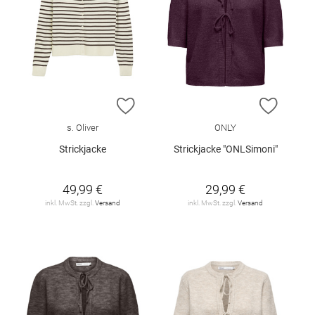
ZUR WUNSCHLISTE HINZUFÜGEN
ZUR W
s. Oliver
ONLY
Strickjacke
Strickjacke "ONLSimoni"
49,99 €
29,99 €
inkl. MwSt. zzgl.
Versand
inkl. MwSt. zzgl.
Versand