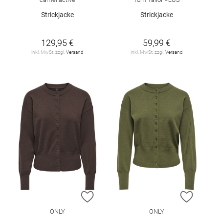
Strickjacke
Strickjacke
129,95 €
59,99 €
inkl. MwSt. zzgl.
Versand
inkl. MwSt. zzgl.
Versand
ZUR WUNSCHLISTE HINZUFÜGEN
ZUR W
ONLY
ONLY