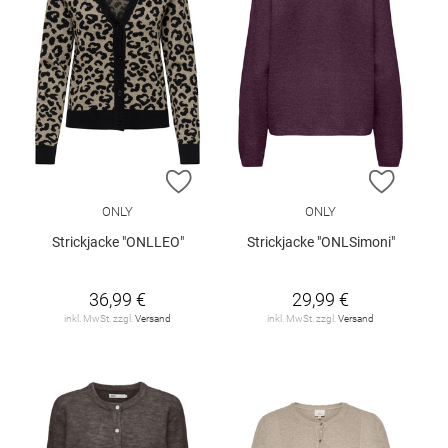
ZUR WUNSCHLISTE HINZUFÜGEN
ZUR W
ONLY
ONLY
Strickjacke "ONLLEO"
Strickjacke "ONLSimoni"
36,99 €
29,99 €
inkl. MwSt. zzgl.
Versand
inkl. MwSt. zzgl.
Versand