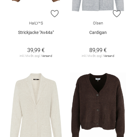
ZUR WUNSCHLISTE HINZUFÜGEN
ZUR W
HaILY*S
Olsen
Strickjacke "Av44a"
Cardigan
39,99 €
89,99 €
inkl. MwSt. zzgl.
Versand
inkl. MwSt. zzgl.
Versand