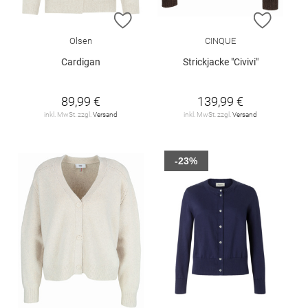
ZUR WUNSCHLISTE HINZUFÜGEN
ZUR W
Olsen
CINQUE
Cardigan
Strickjacke "Civivi"
89,99 €
139,99 €
inkl. MwSt. zzgl.
Versand
inkl. MwSt. zzgl.
Versand
-23%