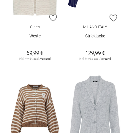
ZUR WUNSCHLISTE HINZUFÜGEN
ZUR W
Olsen
MILANO ITALY
Weste
Strickjacke
69,99 €
129,99 €
inkl. MwSt. zzgl.
Versand
inkl. MwSt. zzgl.
Versand