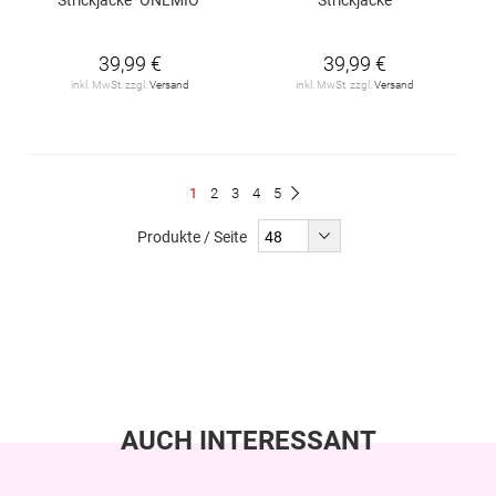
39,99 €
39,99 €
inkl. MwSt. zzgl.
Versand
inkl. MwSt. zzgl.
Versand
Seite
Du
Seite
Seite
Seite
Seite
1
2
3
4
5
Seite
Weiter
liest
Produkte / Seite
gerade
Seite
AUCH INTERESSANT