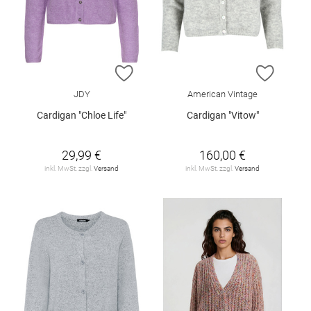
ZUR WUNSCHLISTE HINZUFÜGEN
ZUR W
JDY
American Vintage
Cardigan "Chloe Life"
Cardigan "Vitow"
29,99 €
160,00 €
inkl. MwSt. zzgl.
Versand
inkl. MwSt. zzgl.
Versand