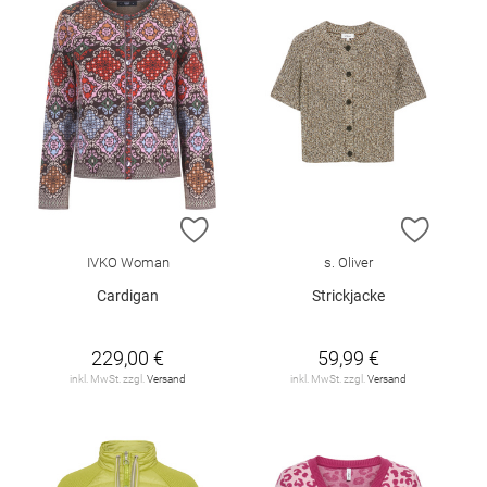
ZUR WUNSCHLISTE HINZUFÜGEN
ZUR W
IVKO Woman
s. Oliver
Cardigan
Strickjacke
229,00 €
59,99 €
inkl. MwSt. zzgl.
Versand
inkl. MwSt. zzgl.
Versand