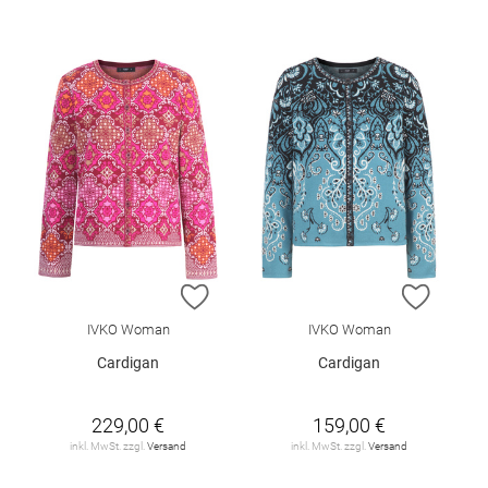
ZUR WUNSCHLISTE HINZUFÜGEN
ZUR W
IVKO Woman
IVKO Woman
Cardigan
Cardigan
229,00 €
159,00 €
inkl. MwSt. zzgl.
Versand
inkl. MwSt. zzgl.
Versand