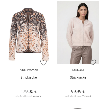
ZUR WUNSCHLISTE HINZUFÜGEN
ZUR W
IVKO Woman
MONARI
Strickjacke
Strickjacke
179,00 €
99,99 €
inkl. MwSt. zzgl.
Versand
inkl. MwSt. zzgl.
Versand