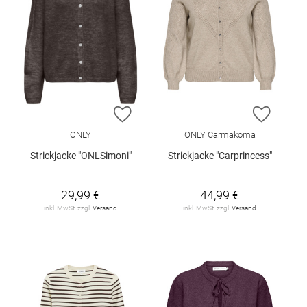
ZUR WUNSCHLISTE HINZUFÜGEN
ZUR W
ONLY
ONLY Carmakoma
Strickjacke "ONLSimoni"
Strickjacke "Carprincess"
29,99 €
44,99 €
inkl. MwSt. zzgl.
Versand
inkl. MwSt. zzgl.
Versand