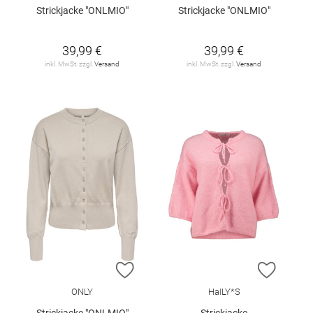
Strickjacke "ONLMIO"
Strickjacke "ONLMIO"
39,99 €
39,99 €
inkl. MwSt. zzgl.
Versand
inkl. MwSt. zzgl.
Versand
ZUR WUNSCHLISTE HINZUFÜGEN
ZUR W
ONLY
HaILY*S
Strickjacke "ONLMIO"
Strickjacke