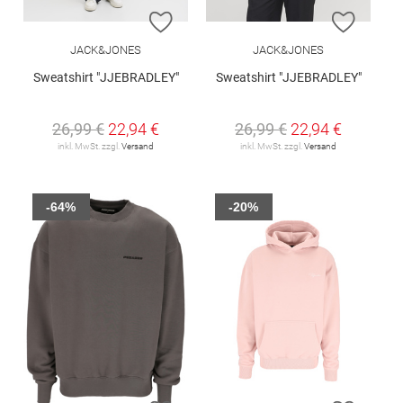
ZUR WUNSCHLISTE HINZUFÜGEN
ZUR W
JACK&JONES
JACK&JONES
Sweatshirt "JJEBRADLEY"
Sweatshirt "JJEBRADLEY"
26,99 €
22,94 €
26,99 €
22,94 €
inkl. MwSt. zzgl.
Versand
inkl. MwSt. zzgl.
Versand
-64%
-20%