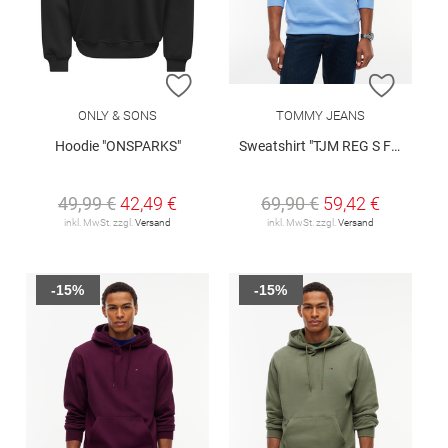
ZUR WUNSCHLISTE HINZUFÜGEN
ZUR W
ONLY & SONS
TOMMY JEANS
Hoodie "ONSPARKS"
Sweatshirt "TJM REG S FLAG CREW EXT"
49,99 €
42,49 €
69,90 €
59,42 €
inkl. MwSt. zzgl.
Versand
inkl. MwSt. zzgl.
Versand
-15%
-15%