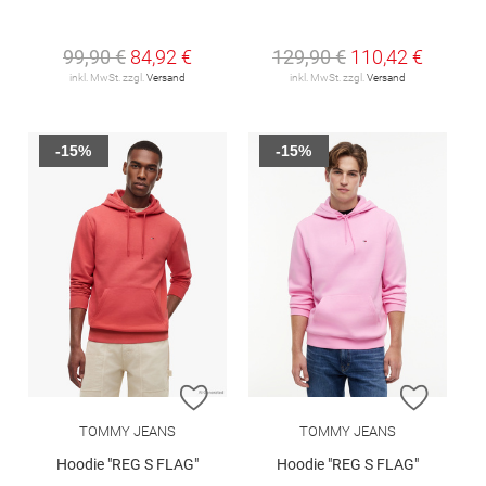
99,90 €
84,92 €
129,90 €
110,42 €
inkl. MwSt. zzgl.
Versand
inkl. MwSt. zzgl.
Versand
-15%
-15%
ZUR WUNSCHLISTE HINZUFÜGEN
ZUR W
TOMMY JEANS
TOMMY JEANS
Hoodie "REG S FLAG"
Hoodie "REG S FLAG"