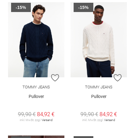
-15%
-15%
ZUR WUNSCHLISTE HINZUFÜGEN
ZUR W
TOMMY JEANS
TOMMY JEANS
Pullover
Pullover
99,90 €
84,92 €
99,90 €
84,92 €
inkl. MwSt. zzgl.
Versand
inkl. MwSt. zzgl.
Versand