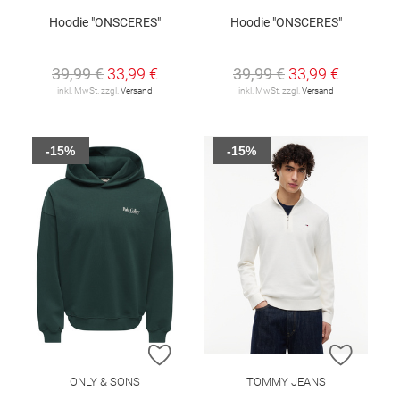
Hoodie "ONSCERES"
Hoodie "ONSCERES"
39,99 €
33,99 €
39,99 €
33,99 €
inkl. MwSt. zzgl.
Versand
inkl. MwSt. zzgl.
Versand
-15%
-15%
ZUR WUNSCHLISTE HINZUFÜGEN
ZUR W
ONLY & SONS
TOMMY JEANS