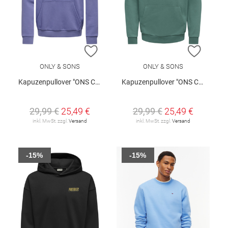
ZUR WUNSCHLISTE HINZUFÜGEN
ZUR W
ONLY & SONS
ONLY & SONS
Kapuzenpullover "ONS Ceres"
Kapuzenpullover "ONS Ceres"
29,99 €
25,49 €
29,99 €
25,49 €
inkl. MwSt. zzgl.
Versand
inkl. MwSt. zzgl.
Versand
-15%
-15%