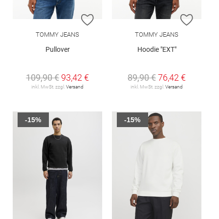
ZUR WUNSCHLISTE HINZUFÜGEN
ZUR W
TOMMY JEANS
TOMMY JEANS
Pullover
Hoodie "EXT"
109,90 €
93,42 €
89,90 €
76,42 €
inkl. MwSt. zzgl.
Versand
inkl. MwSt. zzgl.
Versand
-15%
-15%