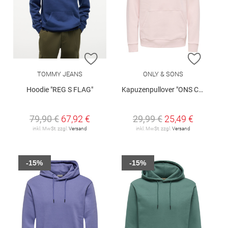
ZUR WUNSCHLISTE HINZUFÜGEN
ZUR W
TOMMY JEANS
ONLY & SONS
Hoodie "REG S FLAG"
Kapuzenpullover "ONS Ceres"
79,90 €
67,92 €
29,99 €
25,49 €
inkl. MwSt. zzgl.
Versand
inkl. MwSt. zzgl.
Versand
-15%
-15%