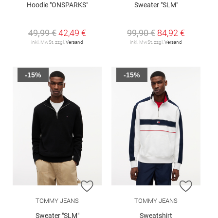
Hoodie "ONSPARKS"
Sweater "SLM"
49,99 €
42,49 €
99,90 €
84,92 €
inkl. MwSt. zzgl.
Versand
inkl. MwSt. zzgl.
Versand
-15%
-15%
ZUR WUNSCHLISTE HINZUFÜGEN
ZUR W
TOMMY JEANS
TOMMY JEANS
Sweater "SLM"
Sweatshirt