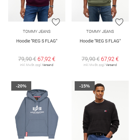
ZUR WUNSCHLISTE HINZUFÜGEN
ZUR W
TOMMY JEANS
TOMMY JEANS
Hoodie "REG S FLAG"
Hoodie "REG S FLAG"
79,90 €
67,92 €
79,90 €
67,92 €
inkl. MwSt. zzgl.
Versand
inkl. MwSt. zzgl.
Versand
-20%
-15%