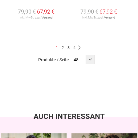
79,90 €
67,92 €
79,90 €
67,92 €
inkl. MwSt. zzgl.
Versand
inkl. MwSt. zzgl.
Versand
Seite
Du
Seite
Seite
Seite
1
2
3
4
Seite
Weiter
liest
Produkte / Seite
gerade
Seite
AUCH INTERESSANT