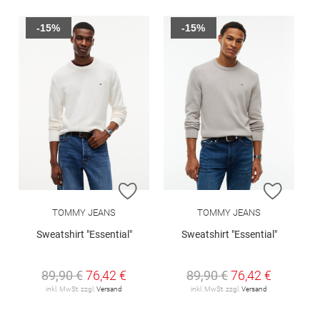
-15%
-15%
ZUR WUNSCHLISTE HINZUFÜGEN
ZUR W
TOMMY JEANS
TOMMY JEANS
Sweatshirt "Essential"
Sweatshirt "Essential"
89,90 €
76,42 €
89,90 €
76,42 €
inkl. MwSt. zzgl.
Versand
inkl. MwSt. zzgl.
Versand