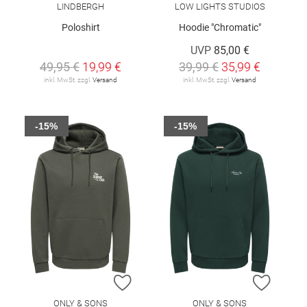
LINDBERGH
LOW LIGHTS STUDIOS
Poloshirt
Hoodie "Chromatic"
UVP
85,00 €
49,95 €
19,99 €
39,99 €
35,99 €
inkl. MwSt. zzgl.
Versand
inkl. MwSt. zzgl.
Versand
-15%
-15%
ZUR WUNSCHLISTE HINZUFÜGEN
ZUR W
ONLY & SONS
ONLY & SONS