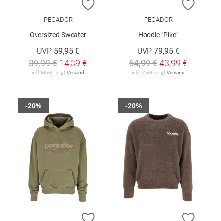
ZUR WUNSCHLISTE HINZUFÜGEN
ZUR W
PEGADOR
PEGADOR
Oversized Sweater
Hoodie "Pike"
UVP
59,95 €
UVP
79,95 €
39,99 €
14,39 €
54,99 €
43,99 €
inkl. MwSt. zzgl.
Versand
inkl. MwSt. zzgl.
Versand
-20%
-20%
ZUR WUNSCHLISTE HINZUFÜGEN
ZUR W