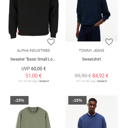
ZUR WUNSCHLISTE HINZUFÜGEN
ZUR W
ALPHA INDUSTRIES
TOMMY JEANS
Sweater "Basic Small Logo"
Sweatshirt
UVP
60,00 €
51,00 €
99,90 €
84,92 €
inkl. MwSt. zzgl.
Versand
inkl. MwSt. zzgl.
Versand
-15%
-15%