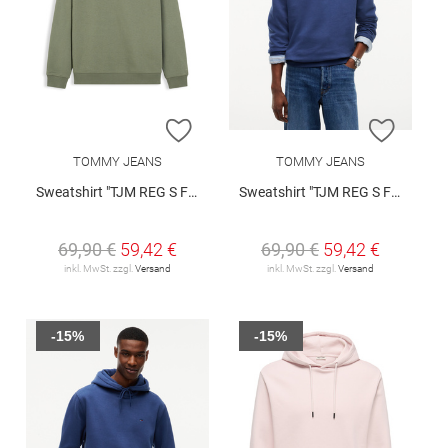
ZUR WUNSCHLISTE HINZUFÜGEN
ZUR W
TOMMY JEANS
TOMMY JEANS
Sweatshirt "TJM REG S FLAG CREW EXT"
Sweatshirt "TJM REG S FLAG CREW EXT"
69,90 €
59,42 €
69,90 €
59,42 €
inkl. MwSt. zzgl.
Versand
inkl. MwSt. zzgl.
Versand
-15%
-15%