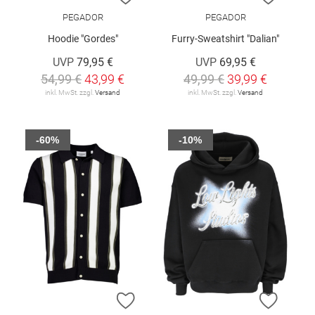
PEGADOR
PEGADOR
Hoodie "Gordes"
Furry-Sweatshirt "Dalian"
UVP
79,95 €
UVP
69,95 €
54,99 €
43,99 €
49,99 €
39,99 €
inkl. MwSt. zzgl.
Versand
inkl. MwSt. zzgl.
Versand
-60%
-10%
ZUR WUNSCHLISTE HINZUFÜGEN
ZUR W