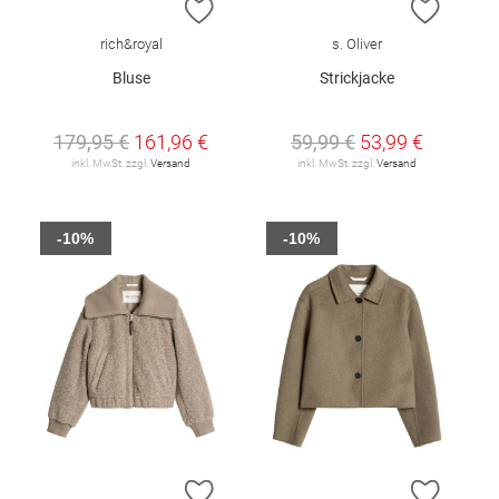
ZUR WUNSCHLISTE HINZUFÜGEN
ZUR W
rich&royal
s. Oliver
Bluse
Strickjacke
179,95 €
161,96 €
59,99 €
53,99 €
inkl. MwSt. zzgl.
Versand
inkl. MwSt. zzgl.
Versand
-10%
-10%
ZUR WUNSCHLISTE HINZUFÜGEN
ZUR W