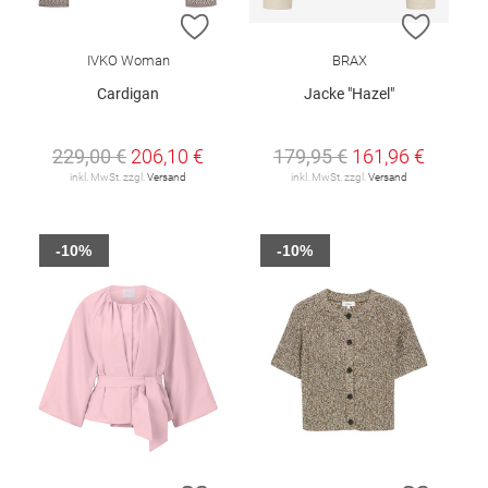
ZUR WUNSCHLISTE HINZUFÜGEN
ZUR W
IVKO Woman
BRAX
Cardigan
Jacke "Hazel"
229,00 €
206,10 €
179,95 €
161,96 €
inkl. MwSt. zzgl.
Versand
inkl. MwSt. zzgl.
Versand
-10%
-10%