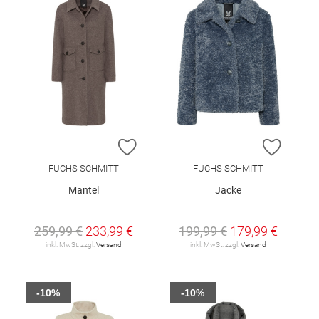
ZUR WUNSCHLISTE HINZUFÜGEN
ZUR W
FUCHS SCHMITT
FUCHS SCHMITT
Mantel
Jacke
259,99 €
233,99 €
199,99 €
179,99 €
inkl. MwSt. zzgl.
Versand
inkl. MwSt. zzgl.
Versand
-10%
-10%