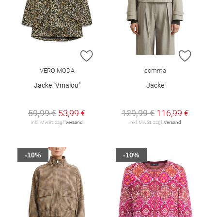
ZUR WUNSCHLISTE HINZUFÜGEN
ZUR W
VERO MODA
comma
Jacke "Vmalou"
Jacke
59,99 €
53,99 €
129,99 €
116,99 €
inkl. MwSt. zzgl.
Versand
inkl. MwSt. zzgl.
Versand
-10%
-10%