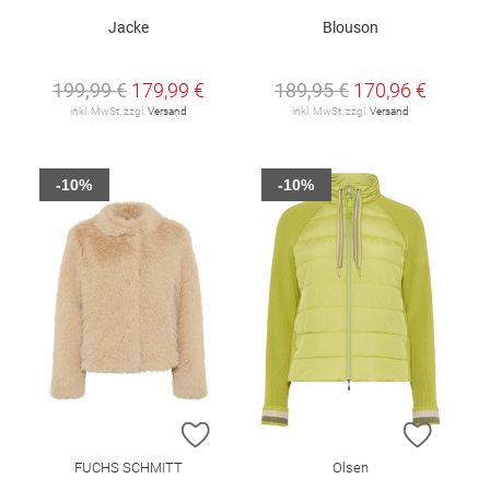
Jacke
Blouson
199,99 €
179,99 €
189,95 €
170,96 €
inkl. MwSt. zzgl.
Versand
inkl. MwSt. zzgl.
Versand
-10%
-10%
ZUR WUNSCHLISTE HINZUFÜGEN
ZUR W
FUCHS SCHMITT
Olsen