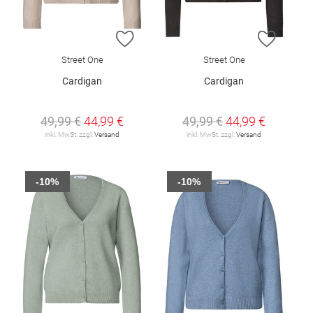
ZUR WUNSCHLISTE HINZUFÜGEN
ZUR W
Street One
Street One
Cardigan
Cardigan
49,99 €
44,99 €
49,99 €
44,99 €
inkl. MwSt. zzgl.
Versand
inkl. MwSt. zzgl.
Versand
-10%
-10%