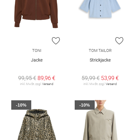
ZUR WUNSCHLISTE HINZUFÜGEN
ZUR W
TONI
TOM TAILOR
Jacke
Strickjacke
99,95 €
89,96 €
59,99 €
53,99 €
inkl. MwSt. zzgl.
Versand
inkl. MwSt. zzgl.
Versand
-10%
-10%