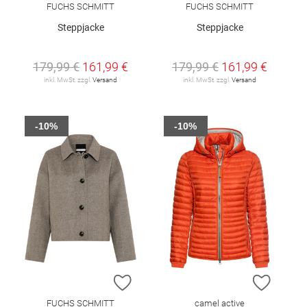
FUCHS SCHMITT
FUCHS SCHMITT
Steppjacke
Steppjacke
179,99 €
161,99 €
179,99 €
161,99 €
inkl. MwSt. zzgl.
Versand
inkl. MwSt. zzgl.
Versand
-10%
-10%
ZUR WUNSCHLISTE HINZUFÜGEN
ZUR W
FUCHS SCHMITT
camel active