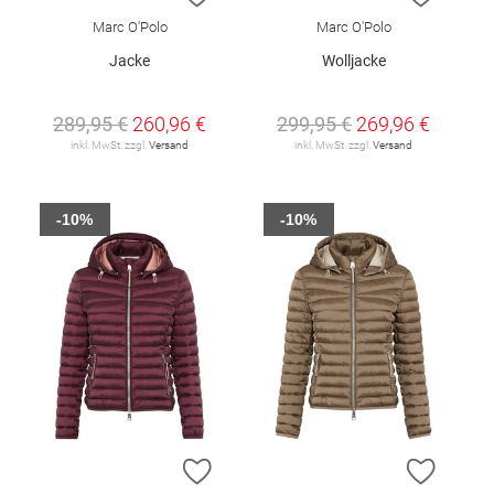
Marc O'Polo
Marc O'Polo
Jacke
Wolljacke
289,95 €
260,96 €
299,95 €
269,96 €
inkl. MwSt. zzgl.
Versand
inkl. MwSt. zzgl.
Versand
-10%
-10%
ZUR WUNSCHLISTE HINZUFÜGEN
ZUR W