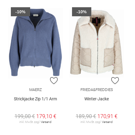
-10%
-10%
ZUR WUNSCHLISTE HINZUFÜGEN
ZUR W
MAERZ
FRIEDA&FREDDIES
Strickjacke Zip 1/1 Arm
Winter-Jacke
199,00 €
179,10 €
189,90 €
170,91 €
inkl. MwSt. zzgl.
Versand
inkl. MwSt. zzgl.
Versand