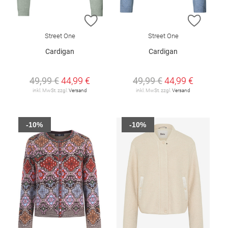
ZUR WUNSCHLISTE HINZUFÜGEN
ZUR W
Street One
Street One
Cardigan
Cardigan
49,99 €
44,99 €
49,99 €
44,99 €
inkl. MwSt. zzgl.
Versand
inkl. MwSt. zzgl.
Versand
-10%
-10%