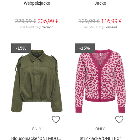
Webpelzjacke
Jacke
229,99 €
206,99 €
129,99 €
116,99 €
inkl. MwSt. zzgl.
Versand
inkl. MwSt. zzgl.
Versand
-15%
-15%
ZUR WUNSCHLISTE HINZUFÜGEN
ZUR W
ONLY
ONLY
Blousonjacke "ONLMOON-STINA"
Strickjacke "ONLLEO"