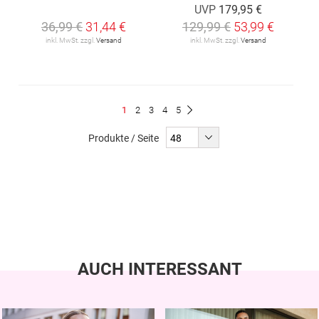
UVP
179,95 €
36,99 €
31,44 €
129,99 €
53,99 €
inkl. MwSt. zzgl.
Versand
inkl. MwSt. zzgl.
Versand
Seite
Du
Seite
Seite
Seite
Seite
1
2
3
4
5
Seite
Weiter
liest
Produkte / Seite
gerade
Seite
AUCH INTERESSANT