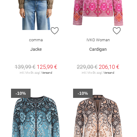
ZUR WUNSCHLISTE HINZUFÜGEN
ZUR W
comma
IVKO Woman
Jacke
Cardigan
139,99 €
125,99 €
229,00 €
206,10 €
inkl. MwSt. zzgl.
Versand
inkl. MwSt. zzgl.
Versand
-10%
-10%