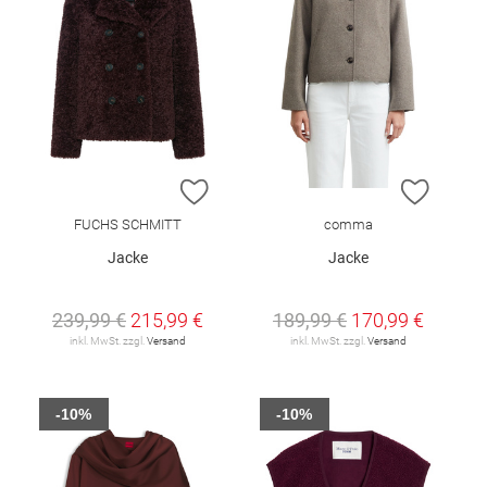
ZUR WUNSCHLISTE HINZUFÜGEN
ZUR W
FUCHS SCHMITT
comma
Jacke
Jacke
239,99 €
215,99 €
189,99 €
170,99 €
inkl. MwSt. zzgl.
Versand
inkl. MwSt. zzgl.
Versand
-10%
-10%