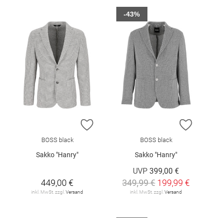
-43%
ZUR WUNSCHLISTE HINZUFÜGEN
ZUR W
BOSS black
BOSS black
Sakko "Hanry"
Sakko "Hanry"
UVP
399,00 €
449,00 €
349,99 €
199,99 €
inkl. MwSt. zzgl.
Versand
inkl. MwSt. zzgl.
Versand