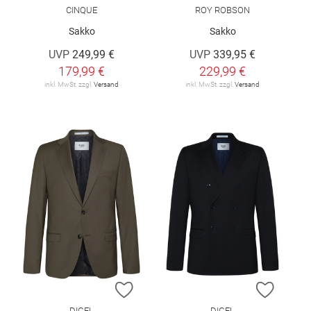
CINQUE
ROY ROBSON
Sakko
Sakko
UVP
249,99 €
UVP
339,95 €
179,99 €
229,99 €
inkl. MwSt. zzgl.
Versand
inkl. MwSt. zzgl.
Versand
ZUR WUNSCHLISTE HINZUFÜGEN
ZUR W
DIGEL
DIGEL