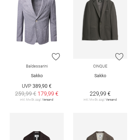
ZUR WUNSCHLISTE HINZUFÜGEN
ZUR W
Baldessarini
CINQUE
Sakko
Sakko
UVP
389,90 €
259,99 €
179,99 €
229,99 €
inkl. MwSt. zzgl.
Versand
inkl. MwSt. zzgl.
Versand