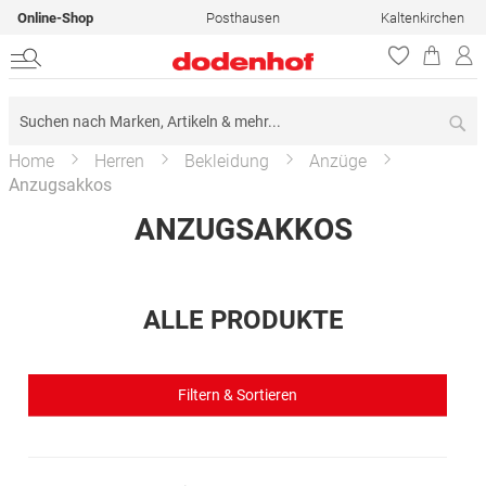
Online-Shop
Posthausen
Kaltenkirchen
Su
Home
Herren
Bekleidung
Anzüge
Anzugsakkos
ANZUGSAKKOS
ALLE PRODUKTE
Filtern & Sortieren