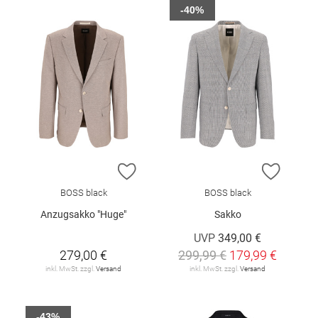
-40%
ZUR WUNSCHLISTE HINZUFÜGEN
ZUR W
BOSS black
BOSS black
Anzugsakko "Huge"
Sakko
UVP
349,00 €
279,00 €
299,99 €
179,99 €
inkl. MwSt. zzgl.
Versand
inkl. MwSt. zzgl.
Versand
-43%