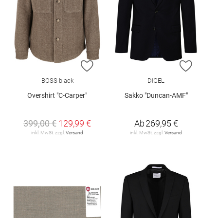
ZUR WUNSCHLISTE HINZUFÜGEN
ZUR W
BOSS black
DIGEL
Overshirt "C-Carper"
Sakko "Duncan-AMF"
399,00 €
129,99 €
Ab
269,95 €
inkl. MwSt. zzgl.
Versand
inkl. MwSt. zzgl.
Versand