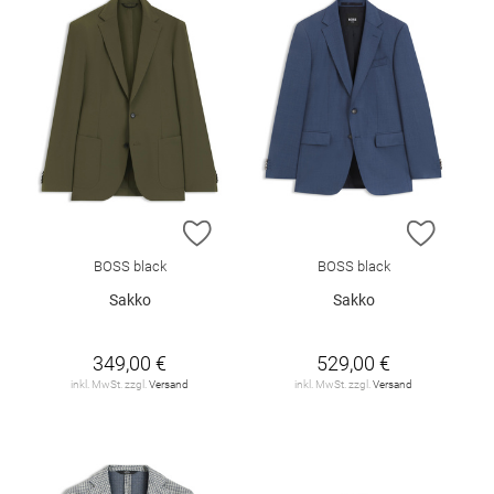
ZUR WUNSCHLISTE HINZUFÜGEN
ZUR W
BOSS black
BOSS black
Sakko
Sakko
349,00 €
529,00 €
inkl. MwSt. zzgl.
Versand
inkl. MwSt. zzgl.
Versand