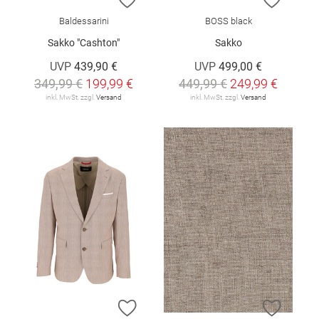
Baldessarini
BOSS black
Sakko "Cashton"
Sakko
UVP
439,90 €
UVP
499,00 €
349,99 €
199,99 €
449,99 €
249,99 €
inkl. MwSt. zzgl.
Versand
inkl. MwSt. zzgl.
Versand
ZUR WUNSCHLISTE HINZUFÜGEN
ZUR W