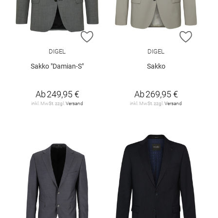
ZUR WUNSCHLISTE HINZUFÜGEN
ZUR W
DIGEL
DIGEL
Sakko "Damian-S"
Sakko
Ab
249,95 €
Ab
269,95 €
inkl. MwSt. zzgl.
Versand
inkl. MwSt. zzgl.
Versand