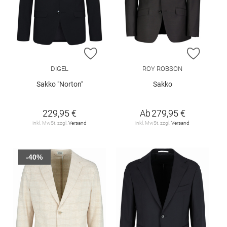
ZUR WUNSCHLISTE HINZUFÜGEN
ZUR W
DIGEL
ROY ROBSON
Sakko "Norton"
Sakko
229,95 €
Ab
279,95 €
inkl. MwSt. zzgl.
Versand
inkl. MwSt. zzgl.
Versand
-40%