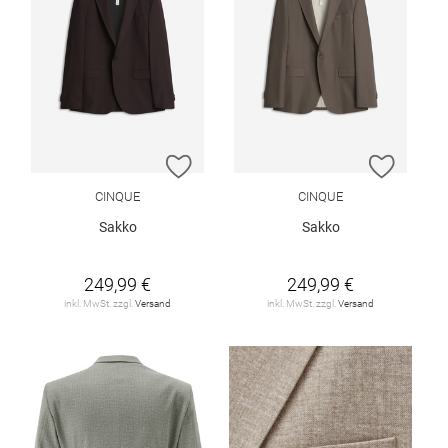
ZUR WUNSCHLISTE HINZUFÜGEN
ZUR W
CINQUE
CINQUE
Sakko
Sakko
249,99 €
249,99 €
inkl. MwSt. zzgl.
Versand
inkl. MwSt. zzgl.
Versand