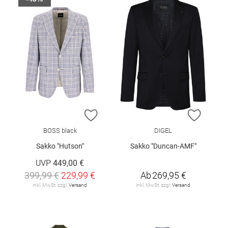
ZUR WUNSCHLISTE HINZUFÜGEN
ZUR W
BOSS black
DIGEL
Sakko "Hutson"
Sakko "Duncan-AMF"
UVP
449,00 €
399,99 €
229,99 €
Ab
269,95 €
inkl. MwSt. zzgl.
Versand
inkl. MwSt. zzgl.
Versand