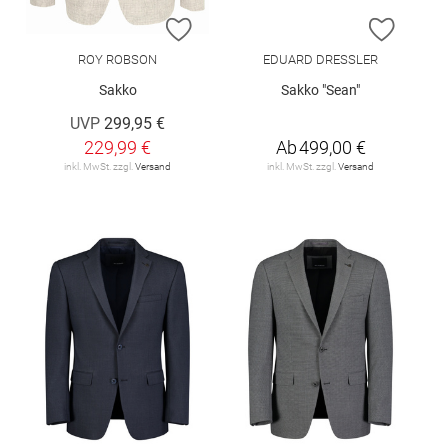
ZUR WUNSCHLISTE HINZUFÜGEN
ZUR W
ROY ROBSON
EDUARD DRESSLER
Sakko
Sakko "Sean"
UVP
299,95 €
229,99 €
Ab
499,00 €
inkl. MwSt. zzgl.
Versand
inkl. MwSt. zzgl.
Versand