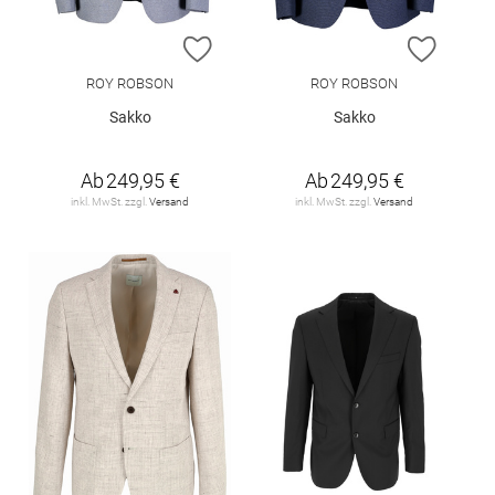
ZUR WUNSCHLISTE HINZUFÜGEN
ZUR W
ROY ROBSON
ROY ROBSON
Sakko
Sakko
Ab
249,95 €
Ab
249,95 €
inkl. MwSt. zzgl.
Versand
inkl. MwSt. zzgl.
Versand