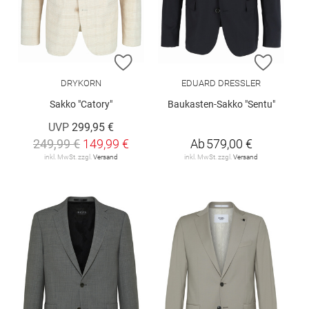
ZUR WUNSCHLISTE HINZUFÜGEN
ZUR W
DRYKORN
EDUARD DRESSLER
Sakko "Catory"
Baukasten-Sakko "Sentu"
UVP
299,95 €
249,99 €
149,99 €
Ab
579,00 €
inkl. MwSt. zzgl.
Versand
inkl. MwSt. zzgl.
Versand