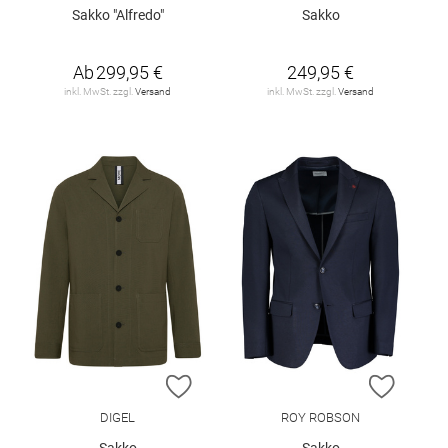
Sakko "Alfredo"
Sakko
Ab
299,95 €
249,95 €
inkl. MwSt. zzgl.
Versand
inkl. MwSt. zzgl.
Versand
ZUR WUNSCHLISTE HINZUFÜGEN
ZUR W
DIGEL
ROY ROBSON
Sakko
Sakko