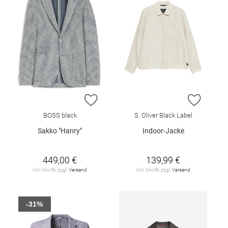
ZUR WUNSCHLISTE HINZUFÜGEN
ZUR W
BOSS black
S. Oliver Black Label
Sakko "Hanry"
Indoor-Jacke
449,00 €
139,99 €
inkl. MwSt. zzgl.
Versand
inkl. MwSt. zzgl.
Versand
-31%