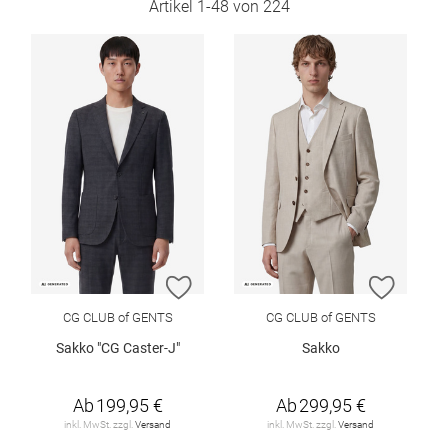
Artikel
1
-
48
von
224
ZUR WUNSCHLISTE HINZUFÜGEN
ZUR W
CG CLUB of GENTS
CG CLUB of GENTS
Sakko "CG Caster-J"
Sakko
Ab
199,95 €
Ab
299,95 €
inkl. MwSt. zzgl.
Versand
inkl. MwSt. zzgl.
Versand