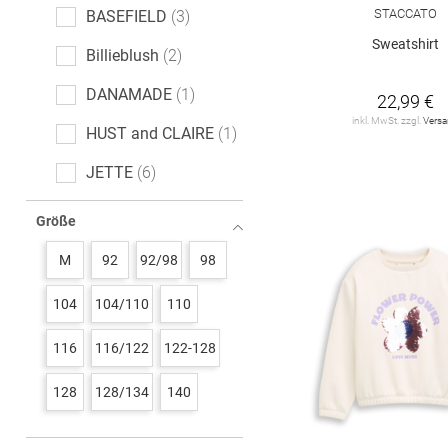
STACCATO
BASEFIELD
3
Sweatshirt
Billieblush
2
DANAMADE
1
22,99 €
inkl. MwSt. zzgl.
Vers
HUST and CLAIRE
1
JETTE
6
Lil' Atelier
1
Größe
STACCATO
7
M
92
92/98
98
TOM TAILOR
12
104
104/110
110
name it
9
116
116/122
122-128
s. Oliver
3
128
128/134
140