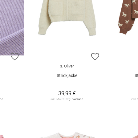
ZUR WUNSCHLISTE HINZUFÜGEN
ZUR WUNSCHLIST
s. Oliver
Strickjacke
S
39,99 €
and
inkl. MwSt. zzgl.
Versand
inkl.