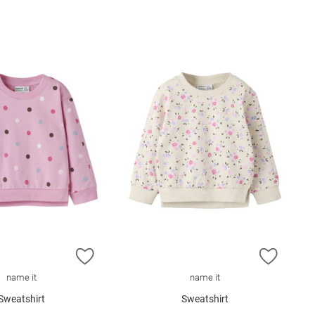
E HINZUFÜGEN
ZUR WUNSCHLISTE HINZUFÜGEN
ZUR W
name it
name it
Sweatshirt
Sweatshirt