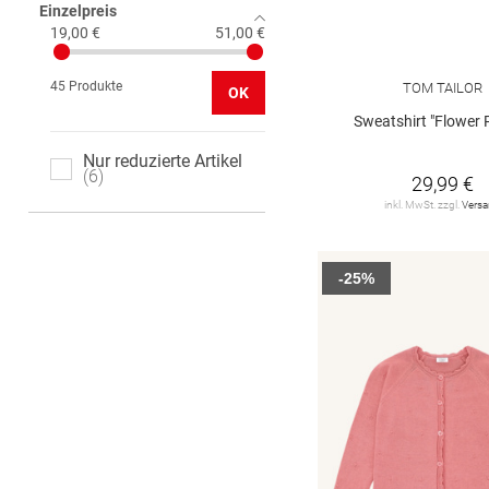
Einzelpreis
19,00 €
51,00 €
45 Produkte
TOM TAILOR
OK
Sweatshirt "Flower 
Nur reduzierte Artikel
6
29,99 €
inkl. MwSt. zzgl.
Vers
-25%