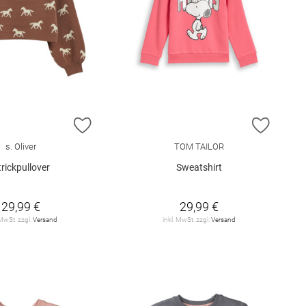
E HINZUFÜGEN
ZUR WUNSCHLISTE HINZUFÜGEN
ZUR W
s. Oliver
TOM TAILOR
trickpullover
Sweatshirt
29,99 €
29,99 €
 MwSt. zzgl.
Versand
inkl. MwSt. zzgl.
Versand