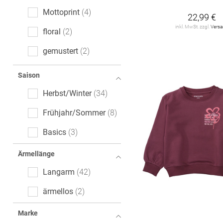
Mottoprint
4
22,99 €
inkl. MwSt. zzgl.
Vers
floral
2
gemustert
2
gepunktet
2
Saison
gestreift
2
Herbst/Winter
34
Ajour
1
Frühjahr/Sommer
8
Color-Blocking
1
Basics
3
melange
1
Ärmellänge
Langarm
42
ärmellos
2
Marke