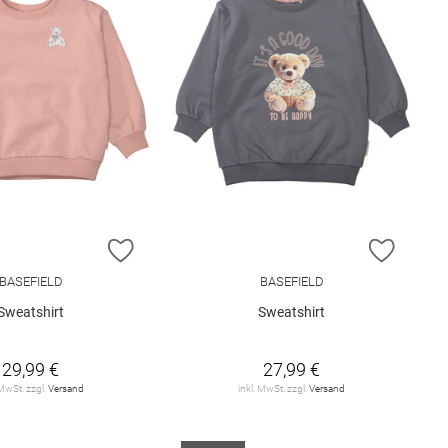
E HINZUFÜGEN
ZUR WUNSCHLISTE HINZUFÜGEN
ZUR W
BASEFIELD
BASEFIELD
Sweatshirt
Sweatshirt
29,99 €
27,99 €
 MwSt. zzgl.
Versand
inkl. MwSt. zzgl.
Versand