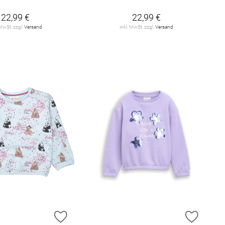
22,99 €
22,99 €
 MwSt. zzgl.
Versand
inkl. MwSt. zzgl.
Versand
E HINZUFÜGEN
ZUR WUNSCHLISTE HINZUFÜGEN
ZUR W