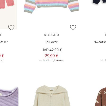
ZUR WUNSCHLISTE HINZUFÜGEN
ZUR WUNSCHLIST
RE
STACCATO
telle"
Pullover
Sweatsh
UVP
42,99 €
9 €
29,99 €
and
inkl. MwSt. zzgl.
Versand
inkl.