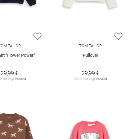
E HINZUFÜGEN
ZUR WUNSCHLISTE HINZUFÜGEN
ZUR W
TOM TAILOR
TOM TAILOR
irt "Flower Power"
Pullover
29,99 €
29,99 €
 MwSt. zzgl.
Versand
inkl. MwSt. zzgl.
Versand