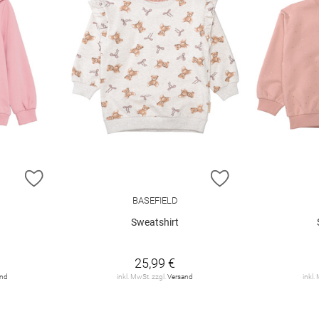
ZUR WUNSCHLISTE HINZUFÜGEN
ZUR WUNSCHLIST
BASEFIELD
Sweatshirt
25,99 €
and
inkl. MwSt. zzgl.
Versand
inkl.