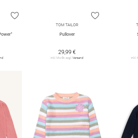
ZUR WUNSCHLISTE HINZUFÜGEN
ZUR WUNSCHLIST
TOM TAILOR
Power"
Pullover
29,99 €
and
inkl. MwSt. zzgl.
Versand
inkl.