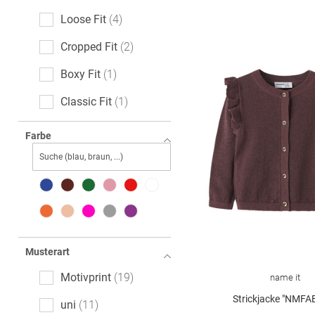
Loose Fit
4
Cropped Fit
2
Boxy Fit
1
Classic Fit
1
Standard Fit
1
Farbe
Musterart
Motivprint
19
name it
Strickjacke "NMFA
uni
11