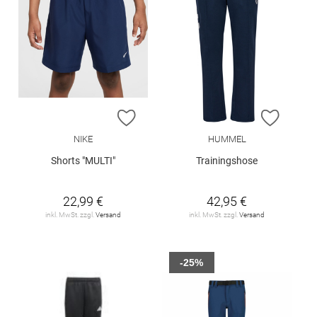
ZUR WUNSCHLISTE HINZUFÜGEN
ZUR W
NIKE
HUMMEL
Shorts "MULTI"
Trainingshose
22,99 €
42,95 €
inkl. MwSt. zzgl.
Versand
inkl. MwSt. zzgl.
Versand
-25%