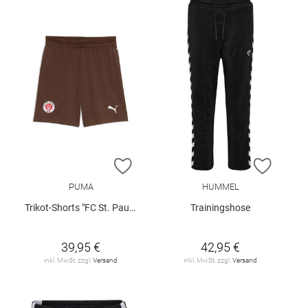
ZUR WUNSCHLISTE HINZUFÜGEN
ZUR W
PUMA
HUMMEL
Trikot-Shorts "FC St. Pauli 26/27"
Trainingshose
39,95 €
42,95 €
inkl. MwSt. zzgl.
Versand
inkl. MwSt. zzgl.
Versand