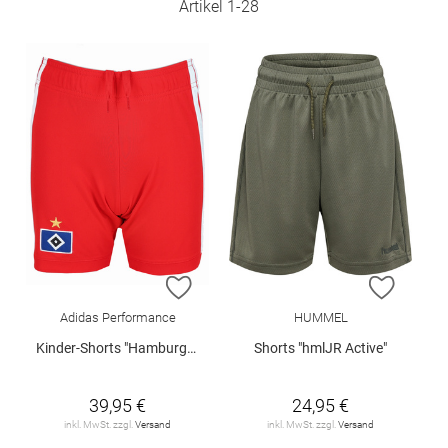
Artikel
1
-
28
ZUR WUNSCHLISTE HINZUFÜGEN
ZUR W
Adidas Performance
HUMMEL
Kinder-Shorts "Hamburger SV"
Shorts "hmlJR Active"
39,95 €
24,95 €
inkl. MwSt. zzgl.
Versand
inkl. MwSt. zzgl.
Versand