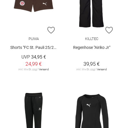
ZUR WUNSCHLISTE HINZUFÜGEN
ZUR W
PUMA
KILLTEC
Shorts "FC St. Pauli 25/26"
Regenhose "Airiko Jr"
UVP
34,95 €
24,99 €
39,95 €
inkl. MwSt. zzgl.
Versand
inkl. MwSt. zzgl.
Versand