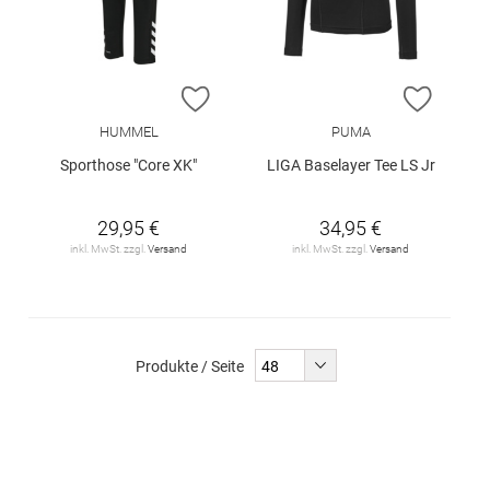
ZUR WUNSCHLISTE HINZUFÜGEN
ZUR W
HUMMEL
PUMA
Sporthose "Core XK"
LIGA Baselayer Tee LS Jr
29,95 €
34,95 €
inkl. MwSt. zzgl.
Versand
inkl. MwSt. zzgl.
Versand
Produkte / Seite