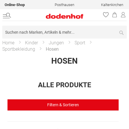
Online-Shop
Posthausen
Kaltenkirchen
Su
Home
Kinder
Jungen
Sport
Sportbekleidung
Hosen
HOSEN
ALLE PRODUKTE
Filtern & Sortieren