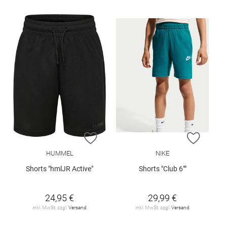
ZUR WUNSCHLISTE HINZUFÜGEN
ZUR W
HUMMEL
NIKE
Shorts "hmlJR Active"
Shorts "Club 6""
24,95 €
29,99 €
inkl. MwSt. zzgl.
Versand
inkl. MwSt. zzgl.
Versand