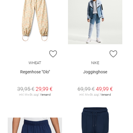
ZUR WUNSCHLISTE HINZUFÜGEN
ZUR W
WHEAT
NIKE
Regenhose "Olo"
Jogginghose
39,95 €
29,99 €
69,99 €
49,99 €
inkl. MwSt. zzgl.
Versand
inkl. MwSt. zzgl.
Versand