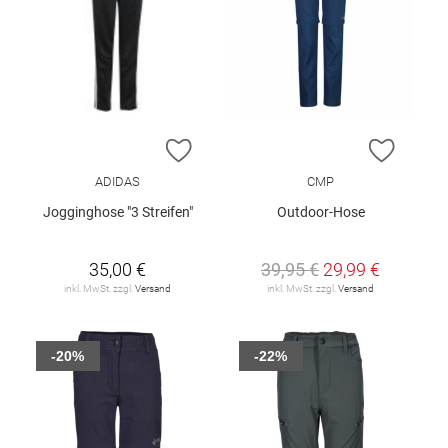
ZUR WUNSCHLISTE HINZUFÜGEN
ZUR W
ADIDAS
CMP
Jogginghose "3 Streifen"
Outdoor-Hose
35,00 €
39,95 €
29,99 €
inkl. MwSt. zzgl.
Versand
inkl. MwSt. zzgl.
Versand
-20%
-22%