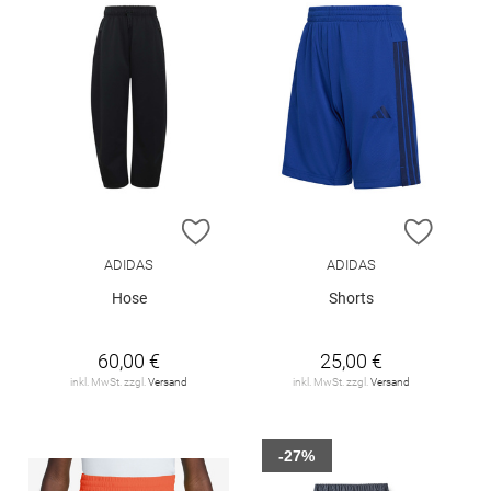
ZUR WUNSCHLISTE HINZUFÜGEN
ZUR W
ADIDAS
ADIDAS
Hose
Shorts
60,00 €
25,00 €
inkl. MwSt. zzgl.
Versand
inkl. MwSt. zzgl.
Versand
-27%