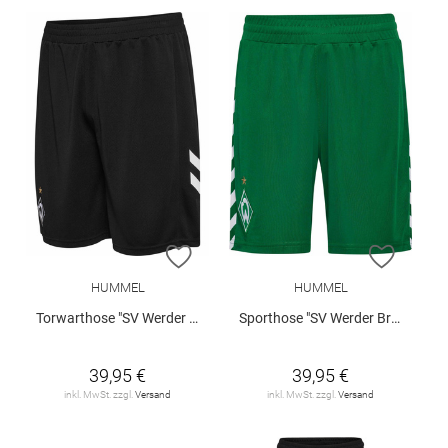
ZUR WUNSCHLISTE HINZUFÜGEN
ZUR W
HUMMEL
HUMMEL
Torwarthose "SV Werder Bremen 2026/27 Kids "
Sporthose "SV Werder Bremen Home 2026/27 Kids"
39,95 €
39,95 €
inkl. MwSt. zzgl.
Versand
inkl. MwSt. zzgl.
Versand