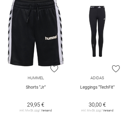
ZUR WUNSCHLISTE HINZUFÜGEN
ZUR W
HUMMEL
ADIDAS
Shorts "Jr"
Leggings "TechFit"
29,95 €
30,00 €
inkl. MwSt. zzgl.
Versand
inkl. MwSt. zzgl.
Versand