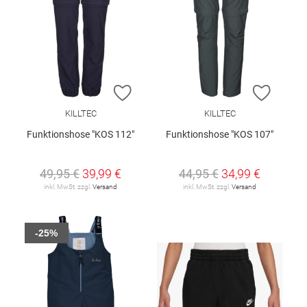
ZUR WUNSCHLISTE HINZUFÜGEN
ZUR W
KILLTEC
KILLTEC
Funktionshose "KOS 112"
Funktionshose "KOS 107"
49,95 €
39,99 €
44,95 €
34,99 €
inkl. MwSt. zzgl.
Versand
inkl. MwSt. zzgl.
Versand
-25%