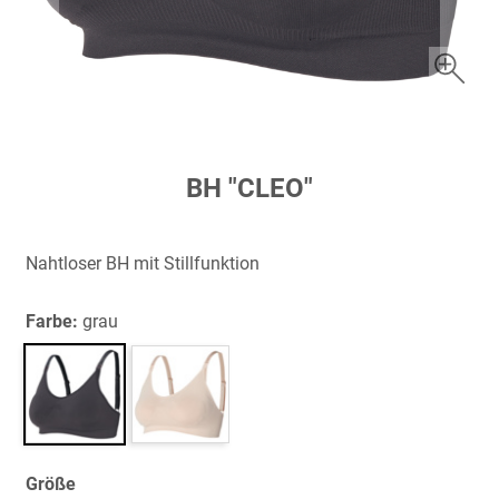
Zum
BH "CLEO"
Anfang
der
Bildergalerie
Nahtloser BH mit Stillfunktion
springen
Farbe:
grau
Größe