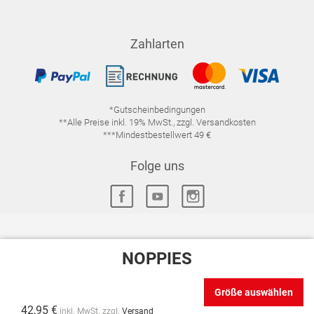
Zahlarten
*Gutscheinbedingungen
**Alle Preise inkl. 19% MwSt., zzgl. Versandkosten
***Mindestbestellwert 49 €
Folge uns
NOPPIES
IMPRESSUM
FAQ
DATENSCHUTZ
DATENSCHUTZ-EINSTELLUNGEN
WIDERRUFSRECHT
Größe auswählen
VERTRAG WIDERRUFEN
AGB
42,95 €
inkl. MwSt. zzgl.
Versand