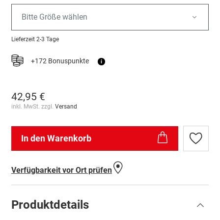
Bitte Größe wählen
Lieferzeit
2-3 Tage
+172 Bonuspunkte
i
42,95 €
inkl. MwSt. zzgl.
Versand
In den Warenkorb
Zur
Wunschl
hinzufü
Verfügbarkeit vor Ort prüfen
Produktdetails