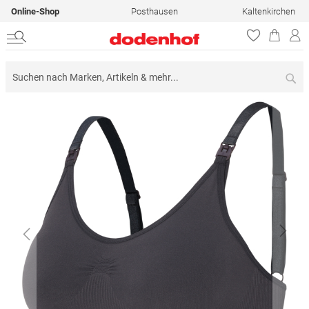
Online-Shop
Posthausen
Kaltenkirchen
Su
Zum
Ende
der
Bildergalerie
springen