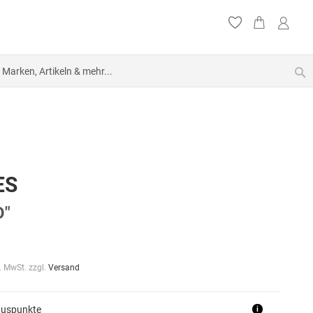
S
ES
O"
l. MwSt. zzgl.
Versand
nuspunkte
i