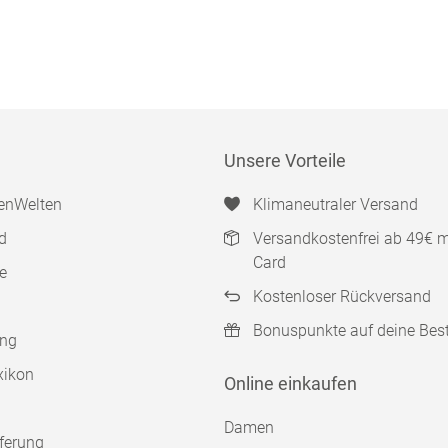
Unsere Vorteile
enWelten
Klimaneutraler Versand
d
Versandkostenfrei ab 49€ 
Card
e
Kostenloser Rückversand
Bonuspunkte auf deine Bes
ung
xikon
Online einkaufen
Damen
ferung