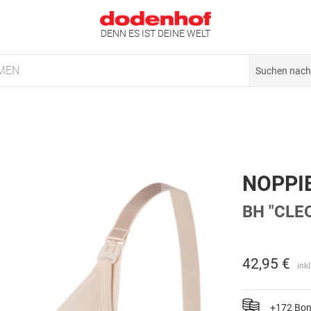
DENN ES IST DEINE WELT
MEN
NOPPI
BH "CLE
42,95 €
ink
+172 Bo