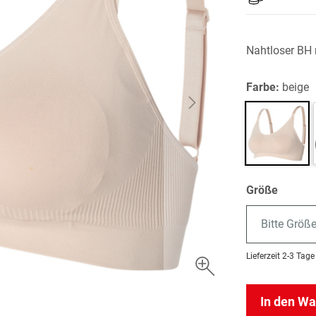
Nahtloser BH m
Farbe:
beige
Größe
Bitte Größ
Lieferzeit
2-3 Tage
In den W