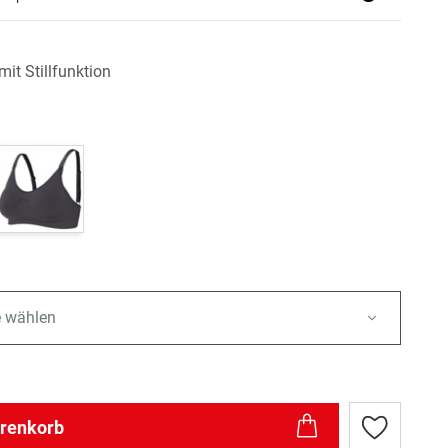
it Stillfunktion
e wählen
arenkorb
Zur