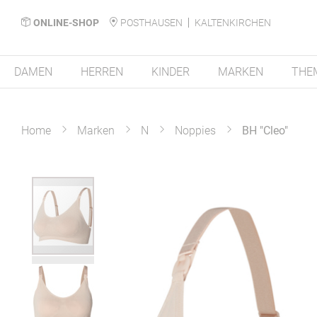
ONLINE-SHOP
POSTHAUSEN
KALTENKIRCHEN
DAMEN
HERREN
KINDER
MARKEN
THE
Home
Marken
N
Noppies
BH "Cleo"
Zum
Ende
der
Bildergalerie
springen