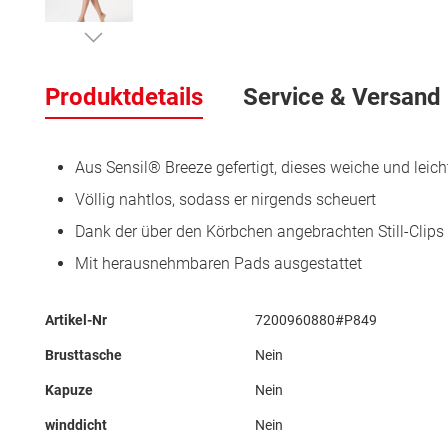
Zum
Anfang
Produktdetails
Service & Versand
der
Bildergalerie
springen
Aus Sensil® Breeze gefertigt, dieses weiche und lei
Völlig nahtlos, sodass er nirgends scheuert
Dank der über den Körbchen angebrachten Still-Clips 
Mit herausnehmbaren Pads ausgestattet
Mehr
Artikel-Nr
7200960880#P849
Informationen
Brusttasche
Nein
Kapuze
Nein
winddicht
Nein