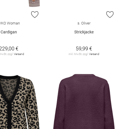
E HINZUFÜGEN
ZUR WUNSCHLISTE HINZUFÜGEN
ZUR W
IVKO Woman
s. Oliver
Cardigan
Strickjacke
229,00 €
59,99 €
 MwSt. zzgl.
Versand
inkl. MwSt. zzgl.
Versand