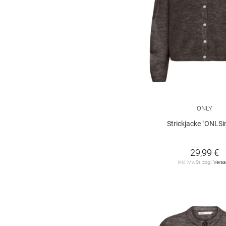
ONLY
Strickjacke "ONLSi
29,99 €
inkl. MwSt. zzgl.
Vers