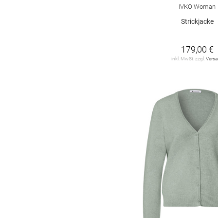
Fischgrätmuster
1
IVKO Woman
Strickjacke
Logoprint
1
Mottoprint
1
179,00 €
inkl. MwSt. zzgl.
Vers
argyle
1