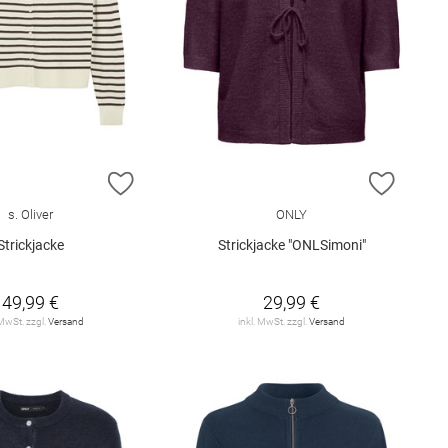
E HINZUFÜGEN
ZUR WUNSCHLISTE HINZUFÜGEN
ZUR W
s. Oliver
ONLY
Strickjacke
Strickjacke "ONLSimoni"
49,99 €
29,99 €
 MwSt. zzgl.
Versand
inkl. MwSt. zzgl.
Versand