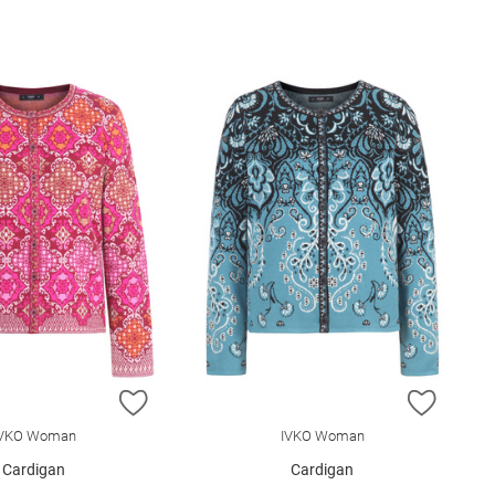
E HINZUFÜGEN
ZUR WUNSCHLISTE HINZUFÜGEN
ZUR W
IVKO Woman
IVKO Woman
Cardigan
Cardigan