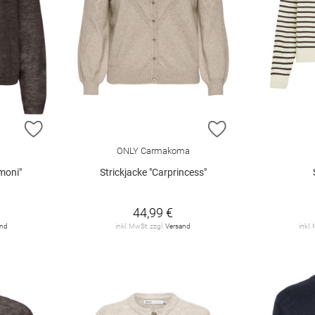
ZUR WUNSCHLISTE HINZUFÜGEN
ZUR WUNSCHLIST
ONLY Carmakoma
moni"
Strickjacke "Carprincess"
44,99 €
and
inkl. MwSt. zzgl.
Versand
inkl.