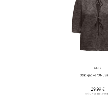
ONLY
Strickjacke "ONLSi
29,99 €
inkl. MwSt. zzgl.
Vers