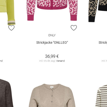
ZUR WUNSCHLISTE HINZUFÜGEN
ZUR WUNSCHLIST
ONLY
Strickjacke "ONLLEO"
Stric
36,99 €
and
inkl. MwSt. zzgl.
Versand
inkl.