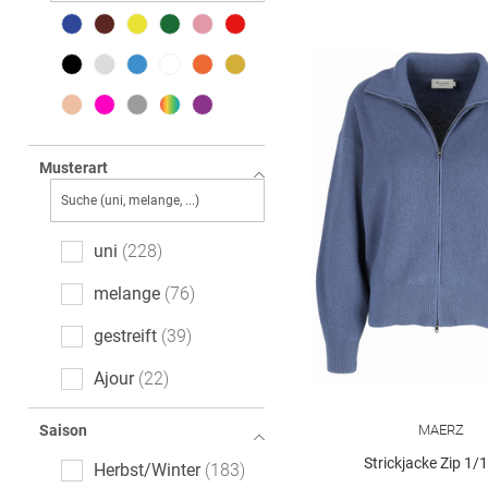
Musterart
uni
228
melange
76
gestreift
39
Ajour
22
gemustert
16
MAERZ
Saison
floral
6
Strickjacke Zip 1/
Herbst/Winter
183