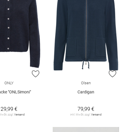
E HINZUFÜGEN
ZUR WUNSCHLISTE HINZUFÜGEN
ZUR W
ONLY
Olsen
jacke "ONLSimoni"
Cardigan
29,99 €
79,99 €
 MwSt. zzgl.
Versand
inkl. MwSt. zzgl.
Versand