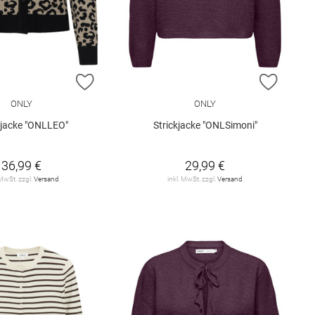
E HINZUFÜGEN
ZUR WUNSCHLISTE HINZUFÜGEN
ZUR W
ONLY
ONLY
kjacke "ONLLEO"
Strickjacke "ONLSimoni"
36,99 €
29,99 €
 MwSt. zzgl.
Versand
inkl. MwSt. zzgl.
Versand