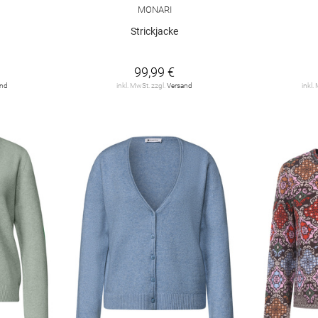
MONARI
Strickjacke
99,99 €
and
inkl. MwSt. zzgl.
Versand
inkl.