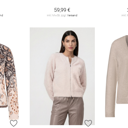
59,99 €
and
inkl. MwSt. zzgl.
Versand
inkl.
ZUR WUNSCHLISTE HINZUFÜGEN
ZUR WUNSCHLIST