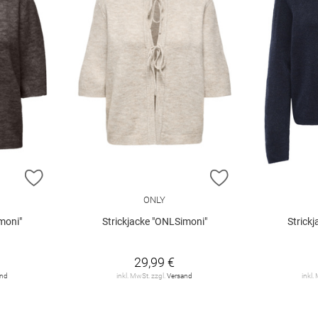
ZUR WUNSCHLISTE HINZUFÜGEN
ZUR WUNSCHLIST
ONLY
moni"
Strickjacke "ONLSimoni"
Strick
29,99 €
and
inkl. MwSt. zzgl.
Versand
inkl.