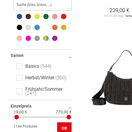
COCCINELLE
11
239,00 €
inkl. MwSt. zzgl.
Vers
CODELLO
5
EASTPAK
12
Emily & Noah
47
GIANNI CHIARINI
Saison
FIRENZE
18
Basics
544
GUESS
66
Herbst/Winter
360
HARBOUR 2nd
36
Frühjahr/Sommer
241
HUGO
12
Hey Kyla
2
Einzelpreis
19,00 €
770,00 €
JOOP!
94
1144 Produkte
JOOP! JEANS
51
OK