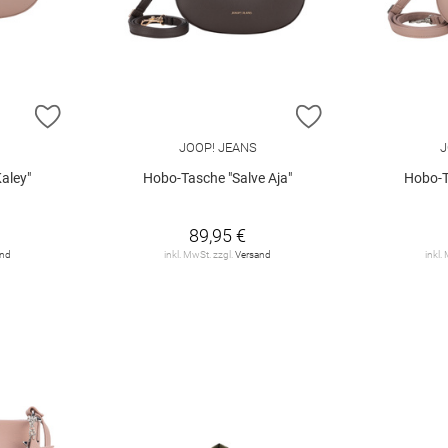
ZUR WUNSCHLISTE HINZUFÜGEN
ZUR WUNSCHLIST
JOOP! JEANS
J
aley"
Hobo-Tasche "Salve Aja"
Hobo-T
89,95 €
and
inkl. MwSt. zzgl.
Versand
inkl.