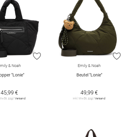
E HINZUFÜGEN
ZUR WUNSCHLISTE HINZUFÜGEN
ZUR W
mily & Noah
Emily & Noah
opper "Lonie"
Beutel "Lonie"
45,99 €
49,99 €
 MwSt. zzgl.
Versand
inkl. MwSt. zzgl.
Versand