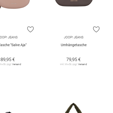
E HINZUFÜGEN
ZUR WUNSCHLISTE HINZUFÜGEN
ZUR W
OOP! JEANS
JOOP! JEANS
asche "Salve Aja"
Umhängetasche
89,95 €
79,95 €
 MwSt. zzgl.
Versand
inkl. MwSt. zzgl.
Versand