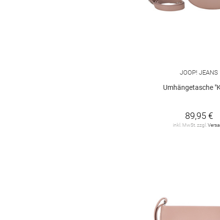
camel active
81
comma
1
s. Oliver
1
JOOP! JEANS
Umhängetasche "K
89,95 €
inkl. MwSt. zzgl.
Vers