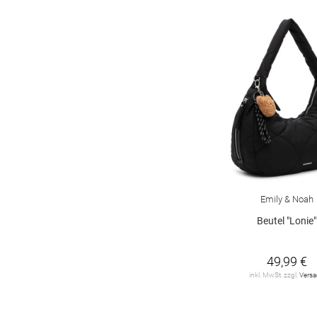
Emily & Noah
Beutel "Lonie"
49,99 €
inkl. MwSt. zzgl.
Vers