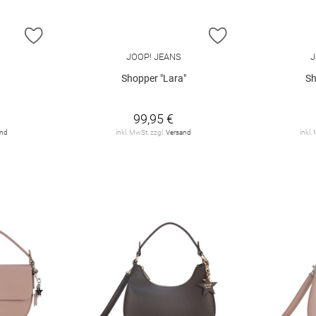
ZUR WUNSCHLISTE HINZUFÜGEN
ZUR WUNSCHLIST
JOOP! JEANS
J
Shopper "Lara"
Sh
99,95 €
and
inkl. MwSt. zzgl.
Versand
inkl.