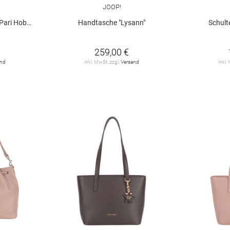
JOOP!
Hobo Mhz"
Handtasche "Lysann"
Schult
259,00 €
and
inkl. MwSt. zzgl.
Versand
inkl.