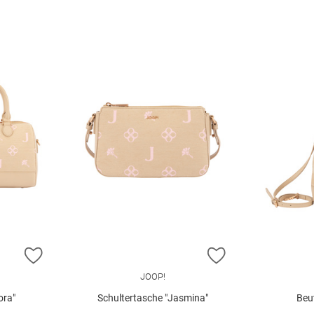
ZUR WUNSCHLISTE HINZUFÜGEN
ZUR WUNSCHLIST
JOOP!
ora"
Schultertasche "Jasmina"
Beut