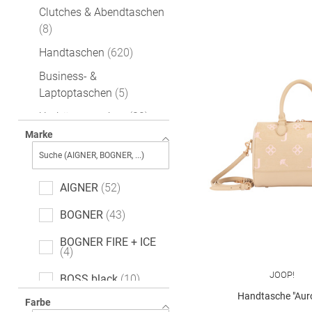
Clutches & Abendtaschen
8
Handtaschen
620
Business- &
Laptoptaschen
5
Umhängetaschen
32
Marke
Shopper
129
AIGNER
52
BOGNER
43
BOGNER FIRE + ICE
4
JOOP!
BOSS black
10
Handtasche "Aur
Farbe
CALVIN KLEIN
20