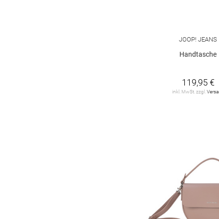
STRELLSON
26
SURI FREY
119
JOOP! JEANS
TOM TAILOR
19
Handtasche
The Chesterfield
Brand
7
119,95 €
Tommy Hilfiger
48
inkl. MwSt. zzgl.
Vers
UNIO
6
V73
8
VALENTINO by Mario
Valentino
30
VERA MONT
19
VIVI MARI
1
ZWILLINGSHERZ
1