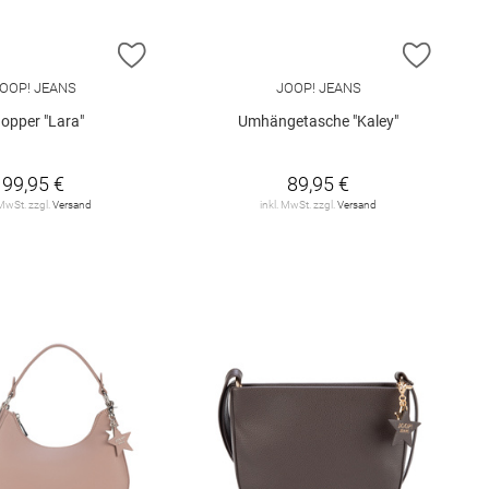
E HINZUFÜGEN
ZUR WUNSCHLISTE HINZUFÜGEN
ZUR W
OOP! JEANS
JOOP! JEANS
opper "Lara"
Umhängetasche "Kaley"
99,95 €
89,95 €
 MwSt. zzgl.
Versand
inkl. MwSt. zzgl.
Versand