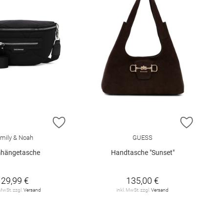
E HINZUFÜGEN
ZUR WUNSCHLISTE HINZUFÜGEN
ZUR W
mily & Noah
GUESS
hängetasche
Handtasche "Sunset"
29,99 €
135,00 €
 MwSt. zzgl.
Versand
inkl. MwSt. zzgl.
Versand