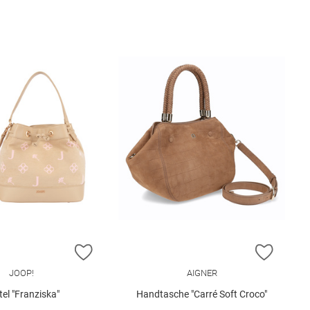
E HINZUFÜGEN
ZUR WUNSCHLISTE HINZUFÜGEN
ZUR W
JOOP!
AIGNER
el "Franziska"
Handtasche "Carré Soft Croco"