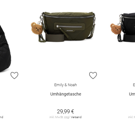
ZUR WUNSCHLISTE HINZUFÜGEN
ZUR WUNSCHLIST
Emily & Noah
E
Umhängetasche
Um
29,99 €
and
inkl. MwSt. zzgl.
Versand
inkl.