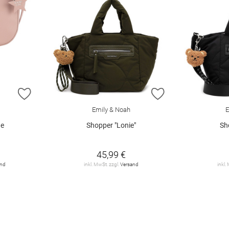
ZUR WUNSCHLISTE HINZUFÜGEN
ZUR WUNSCHLIST
Emily & Noah
E
he
Shopper "Lonie"
Sh
45,99 €
and
inkl. MwSt. zzgl.
Versand
inkl.