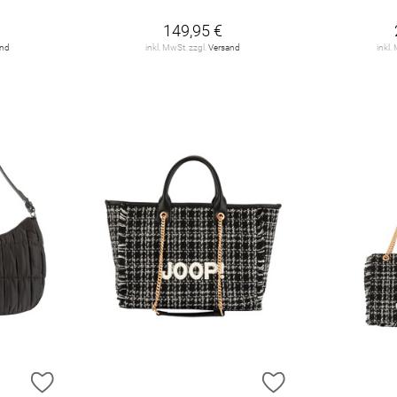
149,95 €
and
inkl. MwSt. zzgl.
Versand
inkl.
ZUR WUNSCHLISTE HINZUFÜGEN
ZUR WUNSCHLIST