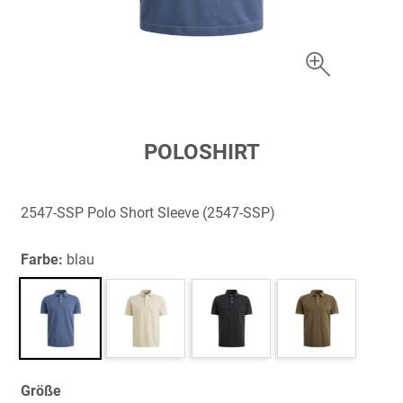
Zum
POLOSHIRT
Anfang
der
Bildergalerie
2547-SSP Polo Short Sleeve (2547-SSP)
springen
Farbe:
blau
Größe