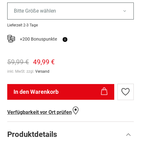
Bitte Größe wählen
Lieferzeit
2-3 Tage
+200 Bonuspunkte
i
59,99 €
49,99 €
inkl. MwSt. zzgl.
Versand
In den Warenkorb
Zur
Wunschl
hinzufü
Verfügbarkeit vor Ort prüfen
Produktdetails