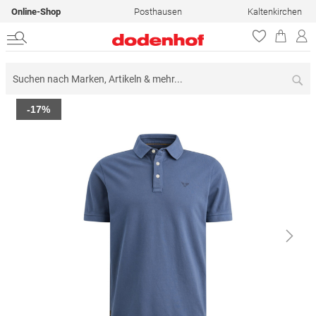
Online-Shop
Posthausen
Kaltenkirchen
Su
Zum
-17%
Ende
der
Bildergalerie
springen