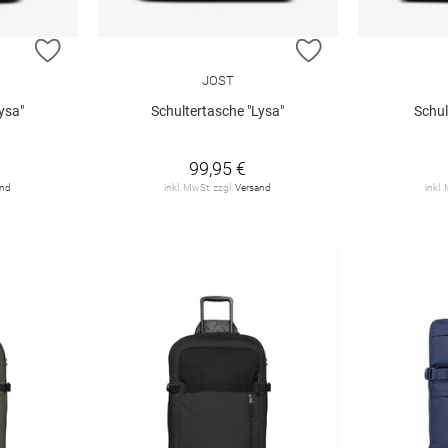
ZUR WUNSCHLISTE HINZUFÜGEN
ZUR WUNSCHLIST
JOST
ysa"
Schultertasche "Lysa"
Schul
99,95 €
and
inkl. MwSt. zzgl.
Versand
inkl.