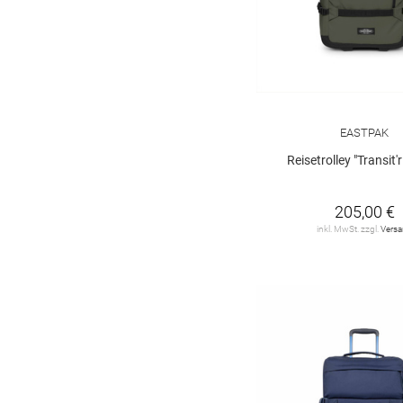
EASTPAK
Reisetrolley "Transit'
205,00 €
inkl. MwSt. zzgl.
Vers