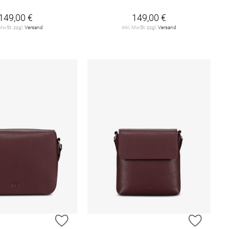
149,00 €
149,00 €
 MwSt. zzgl.
Versand
inkl. MwSt. zzgl.
Versand
E HINZUFÜGEN
ZUR WUNSCHLISTE HINZUFÜGEN
ZUR W