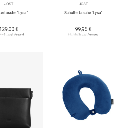
JOST
JOST
tertasche "Lysa"
Schultertasche "Lysa"
129,00 €
99,95 €
 MwSt. zzgl.
Versand
inkl. MwSt. zzgl.
Versand