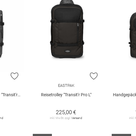
ZUR WUNSCHLISTE HINZUFÜGEN
ZUR WUNSCHLIST
EASTPAK
it'r Plus S"
Reisetrolley "Transit'r Pro L"
Handgepäckko
225,00 €
and
inkl. MwSt. zzgl.
Versand
inkl.