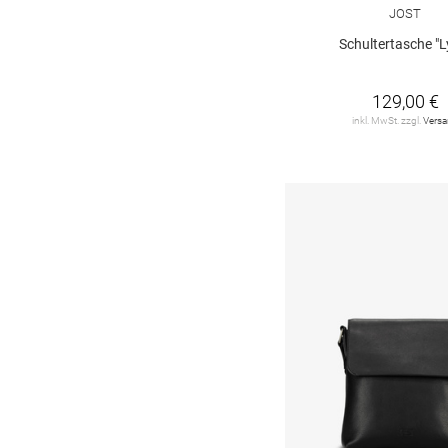
The Chesterfield
JOST
Brand
7
Schultertasche "L
ZWILLINGSHERZ
2
camel active
64
129,00 €
inkl. MwSt. zzgl.
Vers