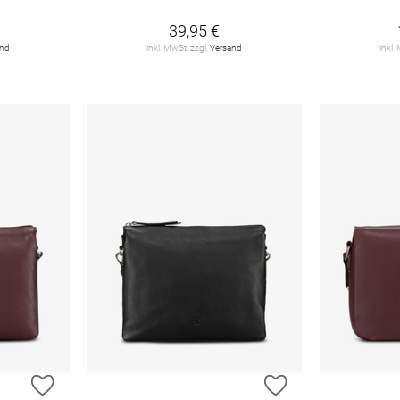
39,95 €
and
inkl. MwSt. zzgl.
Versand
inkl.
ZUR WUNSCHLISTE HINZUFÜGEN
ZUR WUNSCHLIST