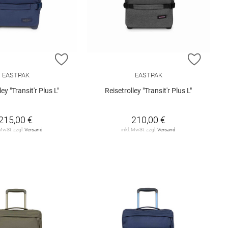
E HINZUFÜGEN
ZUR WUNSCHLISTE HINZUFÜGEN
ZUR W
EASTPAK
EASTPAK
ley "Transit'r Plus L"
Reisetrolley "Transit'r Plus L"
215,00 €
210,00 €
 MwSt. zzgl.
Versand
inkl. MwSt. zzgl.
Versand