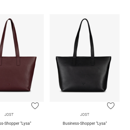
E HINZUFÜGEN
ZUR WUNSCHLISTE HINZUFÜGEN
ZUR W
JOST
JOST
ss-Shopper "Lysa"
Business-Shopper "Lysa"