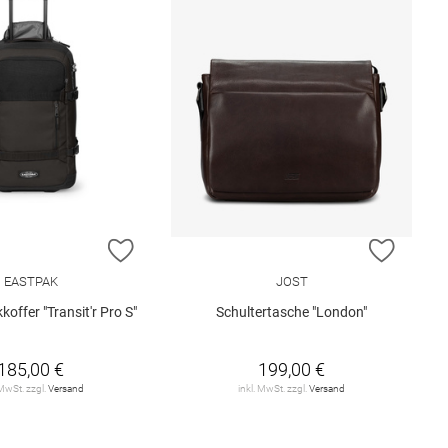
E HINZUFÜGEN
ZUR WUNSCHLISTE HINZUFÜGEN
ZUR W
EASTPAK
JOST
ffer "Transit'r Pro S"
Schultertasche "London"
185,00 €
199,00 €
 MwSt. zzgl.
Versand
inkl. MwSt. zzgl.
Versand