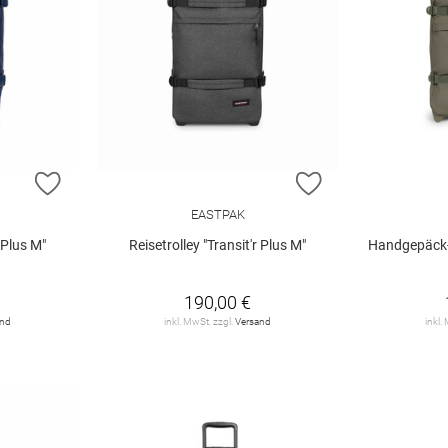
ZUR WUNSCHLISTE HINZUFÜGEN
ZUR WUNSCHLIST
EASTPAK
r Plus M"
Reisetrolley "Transit'r Plus M"
Handgepäck-Reis
190,00 €
and
inkl. MwSt. zzgl.
Versand
inkl.