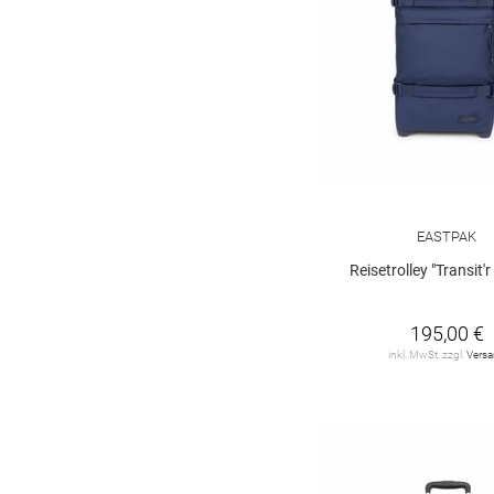
EASTPAK
Reisetrolley "Transit'
195,00 €
inkl. MwSt. zzgl.
Vers