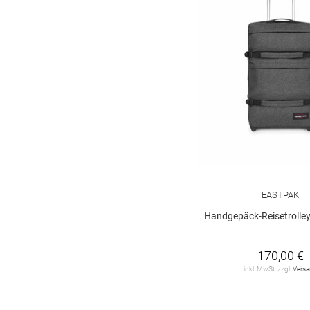
EASTPAK
Handgepäck-Reisetrolley "Trans
170,00 €
inkl. MwSt. zzgl.
Vers