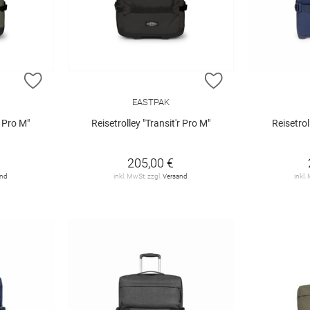
ZUR WUNSCHLISTE HINZUFÜGEN
ZUR WUNSCHLIST
EASTPAK
r Pro M"
Reisetrolley "Transit'r Pro M"
Reisetrol
205,00 €
and
inkl. MwSt. zzgl.
Versand
inkl.