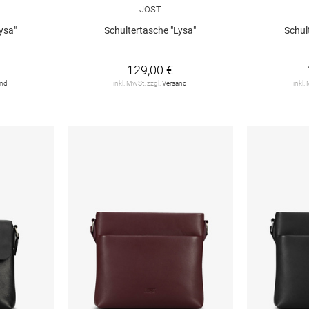
JOST
ysa"
Schultertasche "Lysa"
Schul
129,00 €
and
inkl. MwSt. zzgl.
Versand
inkl.