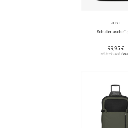
JOST
Schultertasche "L
99,95 €
inkl. MwSt. zzgl.
Vers