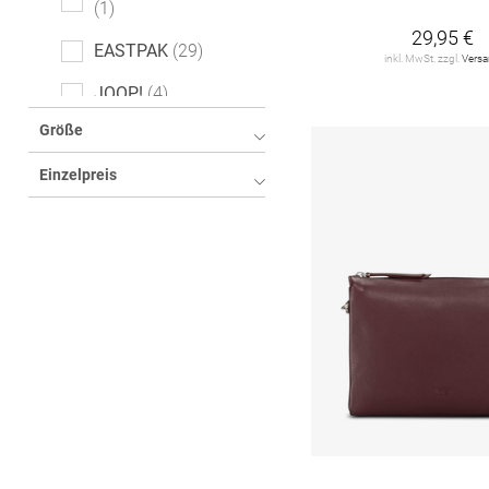
1
29,95 €
EASTPAK
29
inkl. MwSt. zzgl.
Vers
JOOP!
4
Größe
JOOP! JEANS
2
Einzelpreis
JOST
58
KAPTEN & SON
4
SAMSONITE
6
Samsonite American
Tourister
6
THULE
2
TOM TAILOR
5
TRAVELITE
16