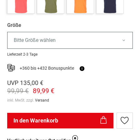
Größe
Bitte Größe wählen
Lieferzeit
2-3 Tage
+360 bis +432 Bonuspunkte
i
UVP
135,00 €
99,99 €
89,99 €
inkl. MwSt. zzgl.
Versand
In den Warenkorb
Zur
Wunschl
hinzufü