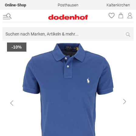
Online-Shop
Posthausen
Kaltenkirchen
Su
Zum
-10%
Ende
der
Bildergalerie
springen