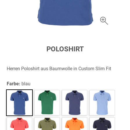
Zum
POLOSHIRT
Anfang
der
Bildergalerie
Herren Poloshirt aus Baumwolle in Custom Slim Fit
springen
Farbe:
blau