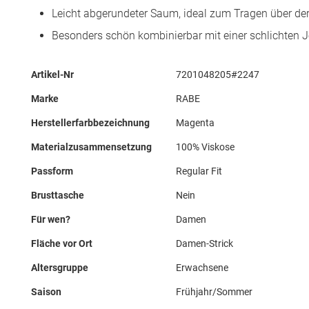
Leicht abgerundeter Saum, ideal zum Tragen über der
Besonders schön kombinierbar mit einer schlichten 
Mehr
Artikel-Nr
7201048205#2247
Informationen
Marke
RABE
Herstellerfarbbezeichnung
Magenta
Materialzusammensetzung
100% Viskose
Passform
Regular Fit
Brusttasche
Nein
Für wen?
Damen
Fläche vor Ort
Damen-Strick
Altersgruppe
Erwachsene
Saison
Frühjahr/Sommer