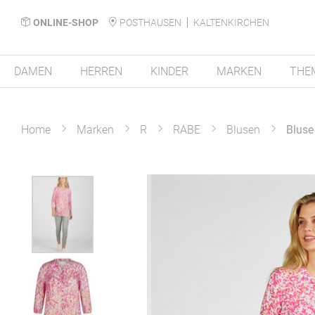
ONLINE-SHOP
POSTHAUSEN
KALTENKIRCHEN
DAMEN
HERREN
KINDER
MARKEN
THE
Home
Marken
R
RABE
Blusen
Bluse
Zum
Ende
der
Bildergalerie
springen