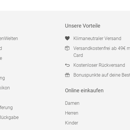
Unsere Vorteile
enWelten
Klimaneutraler Versand
d
Versandkostenfrei ab 49€ 
Card
e
Kostenloser Rückversand
Bonuspunkte auf deine Bes
ung
xikon
Online einkaufen
Damen
ferung
Herren
Rückgabe
Kinder