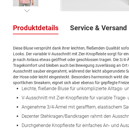
Zum
Anfang
Produktdetails
Service & Versand
der
Bildergalerie
springen
Diese Bluse versprüht dank ihrer leichten, fließenden Qualität so
Looks. Der variable V-Ausschnitt mit Zier-Knopfleiste sorgt für e
je nach Anlass etwas geöffnet oder geschlossen tragen. Die 3/4-
Tragekomfort und bleiben auch bei Bewegung zuverlässig an Ort 
Ausschnitt sauber eingerahmt, während der leicht abgerundete Sau
der Hose oder leicht eingesteckt. Besonders harmonisch wirkt die
sportlichen Sneakern, eignet sich aber ebenso für gepflegte Freize
Leichte, fließende Bluse für unkomplizierte Alltags- u
V-Ausschnitt mit Zier-Knopfleiste für variable Trage-
Angenehme 3/4-Ärmel mit gerafftem, elastischem Sa
Dezenter Stehkragen/Bandkragen rahmt den Ausschnit
Durchgehende Knopfleiste für einfaches An- und Aus