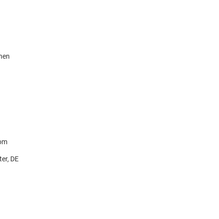
knen
com
ter, DE