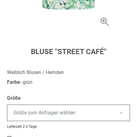
Zum
BLUSE "STREET CAFÉ"
Anfang
der
Bildergalerie
Weiblich Blusen / Hemden
springen
Farbe:
grün
Größe
Größe zum Anfragen wählen
Lieferzeit
2-3 Tage