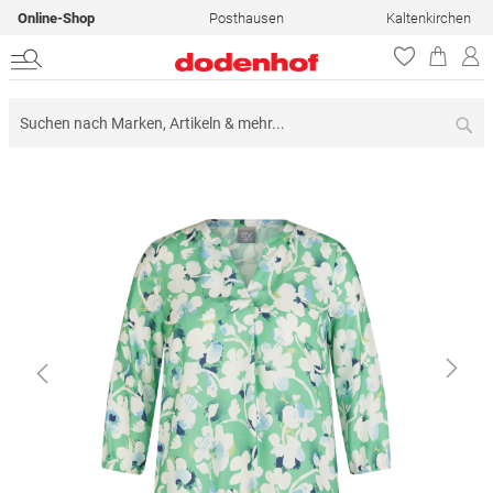
Online-Shop
Posthausen
Kaltenkirchen
Su
Zum
Ende
der
Bildergalerie
springen